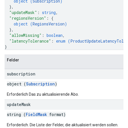
object (
Subscription
)
}
,
"updateMask"
: 
string
,
"regionsVersion"
: 
{
object (
RegionsVersion
)
}
,
"allowMissing"
: 
boolean
,
"latencyTolerance"
: 
enum (
ProductUpdateLatencyTole
}
Felder
subscription
object (
Subscription
)
Erforderlich Das zu aktualisierende Abo.
update
Mask
string (
FieldMask
format)
Erforderlich. Die Liste der Felder, die aktualisiert werden sollen.