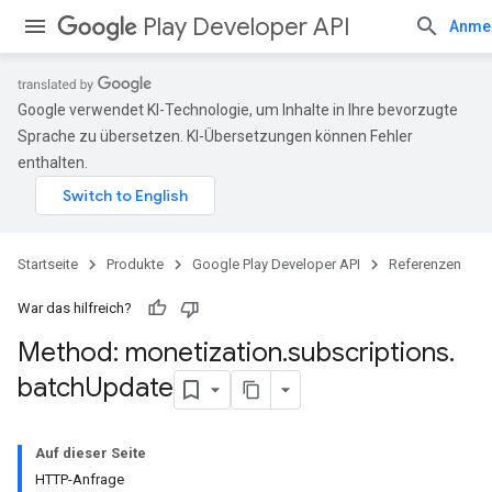
Play Developer API
Anme
Google verwendet KI-Technologie, um Inhalte in Ihre bevorzugte
Sprache zu übersetzen. KI-Übersetzungen können Fehler
enthalten.
Startseite
Produkte
Google Play Developer API
Referenzen
War das hilfreich?
Method: monetization
.
subscriptions
.
batch
Update
Auf dieser Seite
HTTP-Anfrage