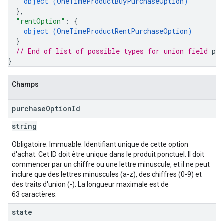
object (
OneTimeProductBuyPurchaseOption
)
}
,
"rentOption"
: 
{
object (
OneTimeProductRentPurchaseOption
)
}
// End of list of possible types for union field 
pur
}
Champs
purchase
Option
Id
string
Obligatoire. Immuable. Identifiant unique de cette option
d'achat. Cet ID doit être unique dans le produit ponctuel. Il doit
commencer par un chiffre ou une lettre minuscule, et il ne peut
inclure que des lettres minuscules (a-z), des chiffres (0-9) et
des traits d'union (-). La longueur maximale est de
63 caractères.
state