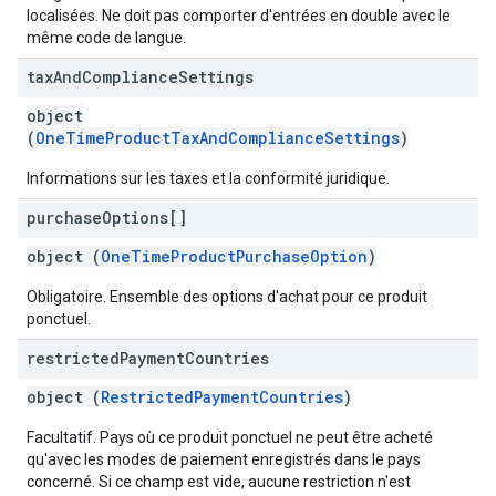
localisées. Ne doit pas comporter d'entrées en double avec le
même code de langue.
tax
And
Compliance
Settings
object
(
OneTimeProductTaxAndComplianceSettings
)
Informations sur les taxes et la conformité juridique.
purchase
Options[]
object (
OneTimeProductPurchaseOption
)
Obligatoire. Ensemble des options d'achat pour ce produit
ponctuel.
restricted
Payment
Countries
object (
RestrictedPaymentCountries
)
Facultatif. Pays où ce produit ponctuel ne peut être acheté
qu'avec les modes de paiement enregistrés dans le pays
concerné. Si ce champ est vide, aucune restriction n'est