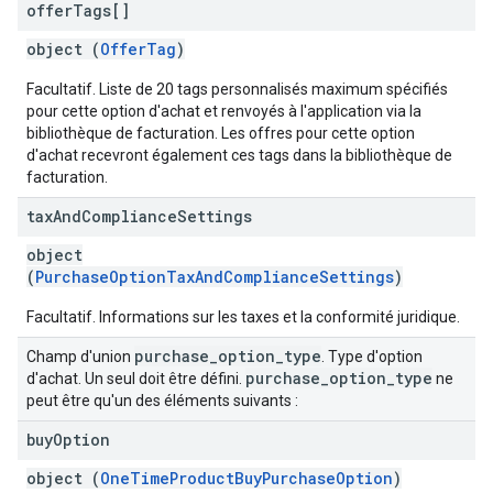
offer
Tags[]
object (
OfferTag
)
Facultatif. Liste de 20 tags personnalisés maximum spécifiés
pour cette option d'achat et renvoyés à l'application via la
bibliothèque de facturation. Les offres pour cette option
d'achat recevront également ces tags dans la bibliothèque de
facturation.
tax
And
Compliance
Settings
object
(
PurchaseOptionTaxAndComplianceSettings
)
Facultatif. Informations sur les taxes et la conformité juridique.
purchase
_
option
_
type
Champ d'union
. Type d'option
purchase
_
option
_
type
d'achat. Un seul doit être défini.
ne
peut être qu'un des éléments suivants :
buy
Option
object (
OneTimeProductBuyPurchaseOption
)