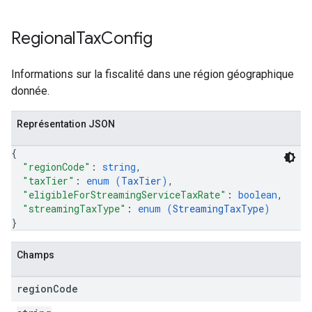
Regional
Tax
Config
Informations sur la fiscalité dans une région géographique
donnée.
Représentation JSON
{
"regionCode"
: 
string
,
"taxTier"
: 
enum (
TaxTier
)
,
"eligibleForStreamingServiceTaxRate"
: 
boolean
,
"streamingTaxType"
: 
enum (
StreamingTaxType
)
}
Champs
region
Code