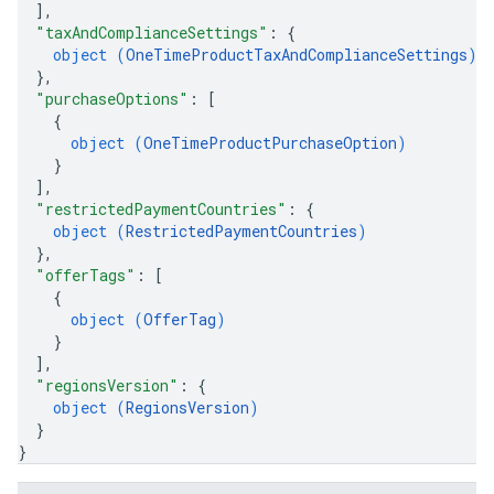
]
,
"taxAndComplianceSettings"
: 
{
ions
object (
OneTimeProductTaxAndComplianceSettings
)
ions.offers
}
,
"purchaseOptions"
: 
[
{
s
object (
OneTimeProductPurchaseOption
)
}
]
,
"restrictedPaymentCountries"
: 
{
object (
RestrictedPaymentCountries
)
}
,
"offerTags"
: 
[
{
object (
OfferTag
)
}
]
,
"regionsVersion"
: 
{
object (
RegionsVersion
)
}
}