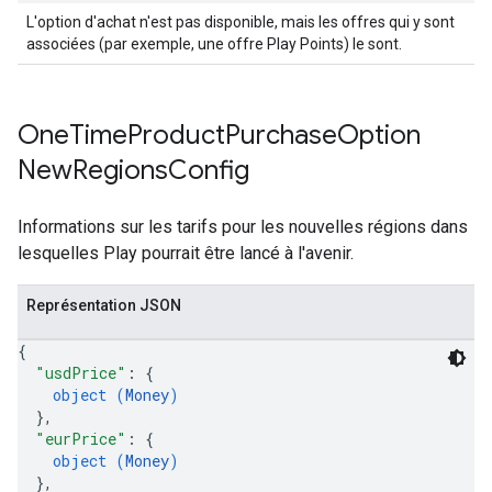
L'option d'achat n'est pas disponible, mais les offres qui y sont
associées (par exemple, une offre Play Points) le sont.
One
Time
Product
Purchase
Option
New
Regions
Config
Informations sur les tarifs pour les nouvelles régions dans
lesquelles Play pourrait être lancé à l'avenir.
Représentation JSON
{
"usdPrice"
: 
{
object (
Money
)
}
,
"eurPrice"
: 
{
object (
Money
)
}
,