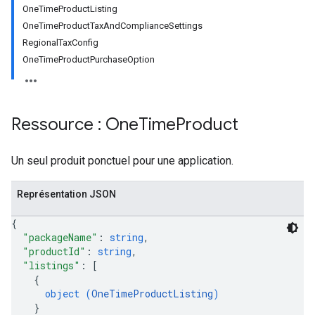
OneTimeProductListing
OneTimeProductTaxAndComplianceSettings
RegionalTaxConfig
OneTimeProductPurchaseOption
Ressource : One
Time
Product
Un seul produit ponctuel pour une application.
Représentation JSON
{
"packageName"
: 
string
,
"productId"
: 
string
,
"listings"
: 
[
{
object (
OneTimeProductListing
)
}