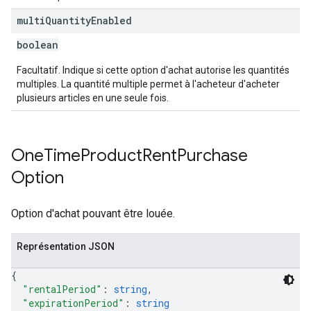
multi
Quantity
Enabled
boolean
Facultatif. Indique si cette option d'achat autorise les quantités
multiples. La quantité multiple permet à l'acheteur d'acheter
plusieurs articles en une seule fois.
One
Time
Product
Rent
Purchase
Option
Option d'achat pouvant être louée.
Représentation JSON
{
"rentalPeriod"
: 
string
,
"expirationPeriod"
: 
string