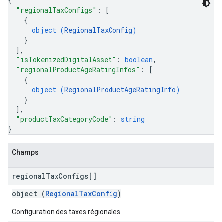
{
"regionalTaxConfigs"
: 
[
{
object (
RegionalTaxConfig
)
}
]
,
"isTokenizedDigitalAsset"
: 
boolean
,
"regionalProductAgeRatingInfos"
: 
[
{
object (
RegionalProductAgeRatingInfo
)
}
]
,
"productTaxCategoryCode"
: 
string
}
Champs
regional
Tax
Configs[]
object (
RegionalTaxConfig
)
Configuration des taxes régionales.