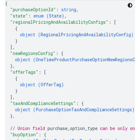
{
"purchaseOptionId"
: 
string
,
"state"
: 
enum (
State
)
,
"regionalPricingAndAvailabilityConfigs"
: 
[
{
object (
RegionalPricingAndAvailabilityConfig
)
}
]
,
"newRegionsConfig"
: 
{
object (
OneTimeProductPurchaseOptionNewRegionsCon
}
,
"offerTags"
: 
[
{
object (
OfferTag
)
}
]
,
"taxAndComplianceSettings"
: 
{
object (
PurchaseOptionTaxAndComplianceSettings
)
}
,
// Union field 
purchase_option_type
 can be only one
"buyOption"
: 
{