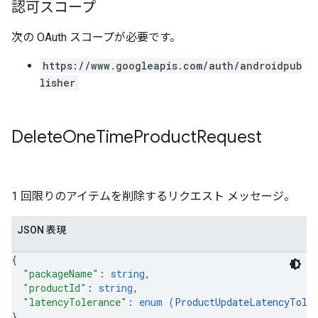
認可スコープ
次の OAuth スコープが必要です。
https://www.googleapis.com/auth/androidpub
lisher
Delete
One
Time
Product
Request
1 回限りのアイテムを削除するリクエスト メッセージ。
JSON 表現
{
"packageName"
: 
string
,
"productId"
: 
string
,
"latencyTolerance"
: 
enum (
ProductUpdateLatencyTole
}