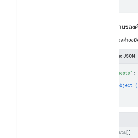
batch
Delete
batch
Get
batch
Update
ลบ
เนื้อความของ
ดาวน์โหลด
ลิสต์
เนื้อหาของคำขอมีข้
แพตช์
monetization
.
onetimeproducts
.
การแสดง JSON
purchase
Options
monetization
.
onetimeproducts
.
{
purchase
Options
.
offers
"requests"
: 
การสร้างรายได้
.
การสมัครใช้บริการ
{
monetization
.
subscriptions
.
base
Plans
object (
}
monetization
.
subscriptions
.
base
Plans
.
offers
]
}
ใบสั่งซื้อ
purchase
.
products
purchases
.
productsv2
ช่อง
purchase
.
subscriptions
requests[]
purchase
.
subscriptionsv2