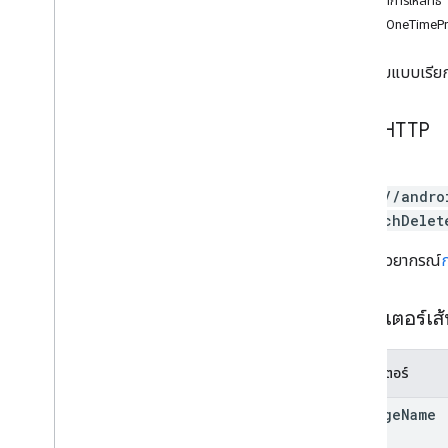
ขอบเขตการให้สิทธิ์
การแก้ไข
.
apk
DeleteOneTimeP
ไฟล์ edit
.
bundles
การแก้ไขค่าประเทศ
ลบไอเทมแบบเรียกเ
ไฟล์ editdedefuscation
การแก้ไขรายละเอียด
คำขอ HTTP
การแก้ไขไฟล์แบบขยาย
การแก้ไขรูปภาพ
POST
การแก้ไข
.
ข้อมูล
https://andro
เครื่องมือแก้ไขการทดสอบ
ts:batchDelet
การแก้ไขแทร็ก
ธุรกรรมภายนอก
URL ใช้ไวยากรณ์
Createapks
Grants
พารามิเตอร์เส
ไอเทมที่ซื้อในแอป
อาร์ติแฟกต์การแชร์ภายใน
พารามิเตอร์
monetization
monetization
.
onetimeproducts
package
Name
ภาพรวม