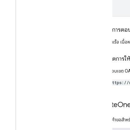
purchases
.
Lededpurchases
รีวิว
Systemapks
.
variants
ผู้ใช้
เนื้อหาการตอ
ประเภท
หากทำสำเร็จ เนื้
All
Users
Android
Sdks
ขอบเขตการให้ส
ประเภทรูปภาพแอป
App
Recovery
Action
ต้องใช้ขอบเขต OAu
ประเภทไฟล์การขยาย
Migrate
Base
Plan
Prices
Response
https://
เงิน
แท็กข้อเสนอ
ข้อมูลหน้าเว็บ
Delete
On
ราคา
Product
Update
Latency
Tolerance
ข้อความคำขอสำหรั
Recovery
Status
การกําหนดค่าการย้ายข้อมูลระดับภูมิภาค