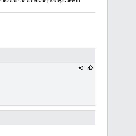
งินครั้งเดียว ต้องเท่ากับฟิลด์ packageName ใน