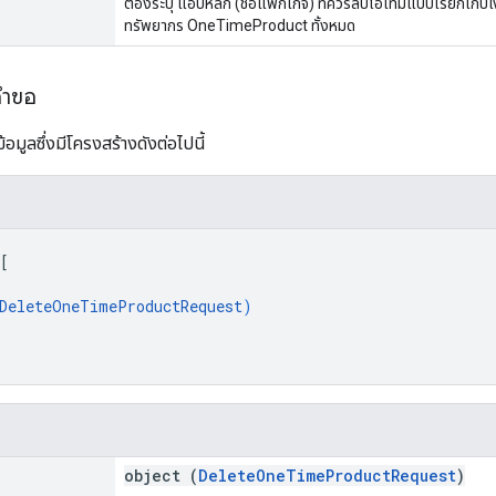
ต้องระบุ แอปหลัก (ชื่อแพ็กเกจ) ที่ควรลบไอเทมแบบเรียกเก็บเ
ทรัพยากร OneTimeProduct ทั้งหมด
คำขอ
อมูลซึ่งมีโครงสร้างดังต่อไปนี้
[
DeleteOneTimeProductRequest
)
object (
DeleteOneTimeProductRequest
)