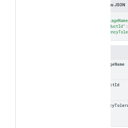
การแสดง JSON
Regional
Product
Age
Rating
Info
ข้อมูลภาษีอัตราภาษีระดับภูมิภาค
{
ภูมิภาค
"packageName
เวอร์ชันภูมิภาค
"productId"
:
"latencyTole
Restricted
Payment
Countries
}
ประเภทภาษีสตรีมมิง
การตั้งค่าภาษีและการปฏิบัติตามข้อกําหนดกา
รสมัครใช้บริการ
ช่อง
การกำหนดเป้าหมาย
package
Name
ระดับภาษี
การใส่โทเค็น
ประเภทสิทธิ์ในการถอนตัว
product
Id
latency
Toler