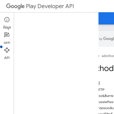
Play Developer API
คำแนะนำ
ข้อมูลอ้างอิง
ตัวอย่าง
ข้อมูล
แชท
สรุปทรัพยากร
หน้าแรก
ผลิตภัณฑ
API
ทรัพยากรของ REST
Method:
แอปพลิเคชัน
Applications
.
device
Tier
Configs
applications
.
tracks
.
releases
ในหน้านี้
การกู้คืนแอป
คำขอ HTTP
appstoreappsreview
พารามิเตอร์เส้นทาง
appstorecatalog
.
recent
App
Views
เนื้อความของคำขอ
appstorecatalog
.
recent
Update
Events
เนื้อหาการตอบกลับ
การแก้ไข