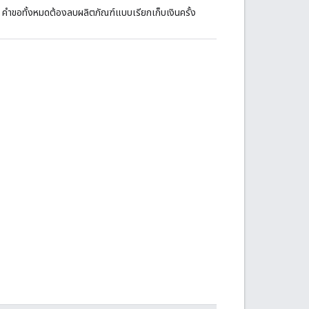
 คำขอทั้งหมดต้องลบผลิตภัณฑ์แบบเรียกเก็บเงินครั้ง