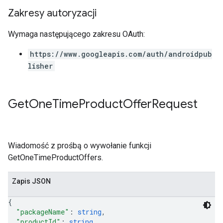
Zakresy autoryzacji
Wymaga następującego zakresu OAuth:
https://www.googleapis.com/auth/androidpub
lisher
Get
One
Time
Product
Offer
Request
Wiadomość z prośbą o wywołanie funkcji
GetOneTimeProductOffers.
Zapis JSON
{
"packageName"
: 
string
,
"productId"
: 
string
,