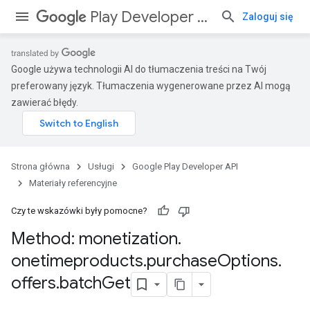
Play Developer API
Zaloguj się
Google używa technologii AI do tłumaczenia treści na Twój
preferowany język. Tłumaczenia wygenerowane przez AI mogą
zawierać błędy.
Strona główna
Usługi
Google Play Developer API
Materiały referencyjne
Czy te wskazówki były pomocne?
Method: monetization
.
onetimeproducts
.
purchase
Options
.
offers
.
batch
Get