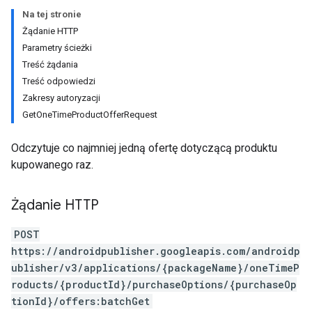
Na tej stronie
Żądanie HTTP
Parametry ścieżki
Treść żądania
Treść odpowiedzi
Zakresy autoryzacji
GetOneTimeProductOfferRequest
Odczytuje co najmniej jedną ofertę dotyczącą produktu
kupowanego raz.
Żądanie HTTP
ions
ions.offers
POST
https://androidpublisher.googleapis.com/androidp
ublisher/v3/applications/{packageName}/oneTimeP
roducts/{productId}/purchaseOptions/{purchaseOp
tionId}/offers:batchGet