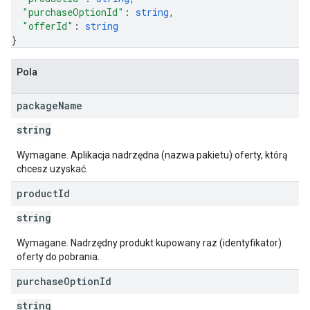
"purchaseOptionId"
: 
string
,
"offerId"
: 
string
}
Pola
package
Name
string
Wymagane. Aplikacja nadrzędna (nazwa pakietu) oferty, którą
chcesz uzyskać.
product
Id
string
Wymagane. Nadrzędny produkt kupowany raz (identyfikator)
oferty do pobrania.
purchase
Option
Id
string