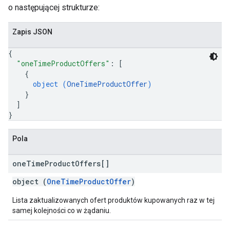
o następującej strukturze:
Zapis JSON
{
"oneTimeProductOffers"
: 
[
{
object (
OneTimeProductOffer
)
}
]
}
Pola
one
Time
Product
Offers[]
object (
OneTimeProductOffer
)
Lista zaktualizowanych ofert produktów kupowanych raz w tej
samej kolejności co w żądaniu.