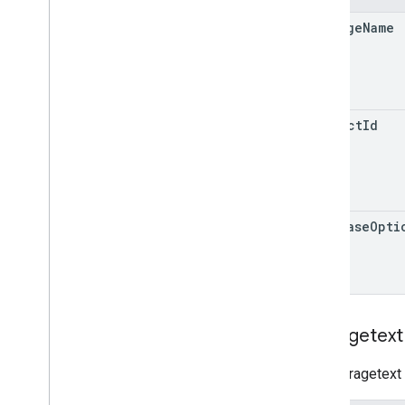
monetization
.
onetimeproducts
.
package
Name
purchase
Options
.
offers
Übersicht
Aktivieren
batch
Delete
batch
Get
product
Id
batch
Update
batch
Update
States
cancel
Deaktivieren
purchase
Opti
list
Monetarisierung
.
Abos
monetarisierung
.
subscriptions
.
base
Plans
monetarisierung
.
abos
.
base
Plans
.
offers
orders
Anfragetext
purchase
.
produkte
purchases
.
productsv2
Der Anfragetext 
purchase
.
subscriptions