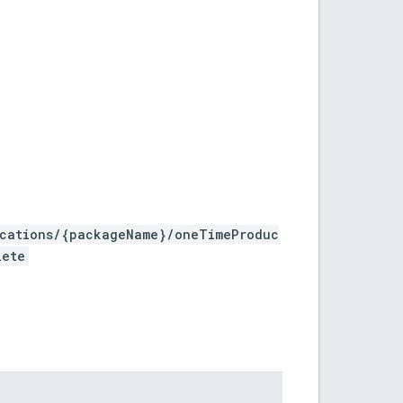
ications/{packageName}/oneTimeProduc
lete