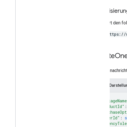
Regional
Price
Migration
Config
Autorisieru
Regional
Product
Age
Rating
Info
Regionaler Steuersatz
Erfordert den f
Regionen
Regionsversion
https://
Restricted
Payment
Countries
Streaming
Tax
Type
Subscription
Tax
And
Compliance
Delete
On
Settings (Steuer- und
Complianceeinstellungen für Abos)
Targeting
Anfragenachrich
Tax
Tier
Token-Paginierung
JSON-Darstellu
Widerrufsrecht
{
"packageName
"productId"
:
"purchaseOpt
"offerId"
: 
s
"latencyTole