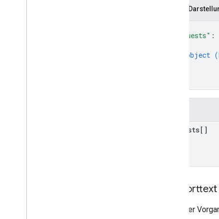
purchase
.
subscriptionsv2
JSON-Darstellu
purchase
.
voidedpurchases
{
Rezensionen
"requests"
: 
systemapks
.
variants
{
Nutzer
object (
}
]
Typen
}
All
Users
Android
Sdks
Felder
App-Image-Typ
App
Recovery
Action
requests[]
Erweiterungsdateityp
Migrate
Base
Plan
Prices
Response
Money
Angebots-Tag
Page
Info
Antworttext
Preis
Product
Update
Latency
Tolerance
Wenn der Vorgang
Recovery
Status