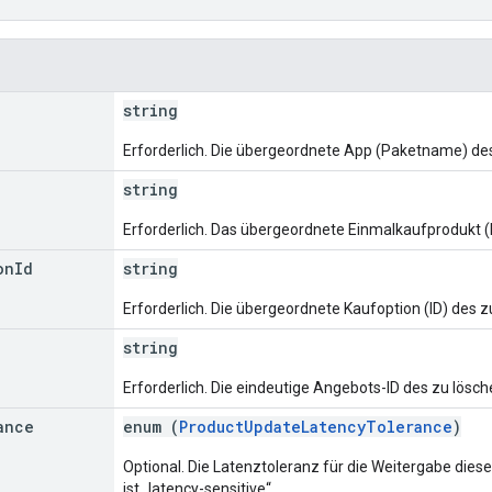
string
Erforderlich. Die übergeordnete App (Paketname) de
string
Erforderlich. Das übergeordnete Einmalkaufprodukt (
on
Id
string
Erforderlich. Die übergeordnete Kaufoption (ID) des
string
Erforderlich. Die eindeutige Angebots-ID des zu lös
ance
enum (
ProductUpdateLatencyTolerance
)
Optional. Die Latenztoleranz für die Weitergabe diese
ist „latency-sensitive“.