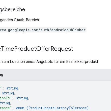
ngsbereiche
olgenden OAuth-Bereich:
www.googleapis.com/auth/androidpublisher
e
Time
Product
Offer
Request
t zum Löschen eines Angebots für ein Einmalkaufprodukt.
ng
"
: 
string
,
 
string
,
ionId"
: 
string
,
tring
,
rance"
: 
enum (
ProductUpdateLatencyTolerance
)