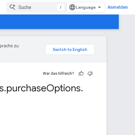
/
Anmelden
Sprache zu
War das hilfreich?
s
.
purchase
Options
.