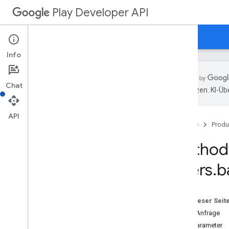
Play Developer API
Leitfäden
Referenzen
Beispiele
Info
Chat
übersetzen. KI-Üb
Ressourcenübersicht
API
Startseite
Produ
REST-Ressourcen
Anwendungen
Method:
Anwendungen
.
device
Tier
Configs
offers
.
b
applications
.
tracks
.
releases
App-Wiederherstellung
appstoreappsreview
Auf dieser Seit
appstorecatalog
.
recent
App
Views
HTTP-Anfrage
appstorecatalog
.
recent
Update
Events
Pfadparameter
Bearbeitungen