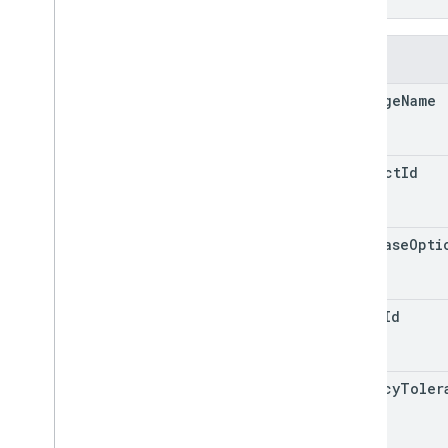
}
Felder
package
Name
product
Id
purchase
Opti
offer
Id
latency
Toler