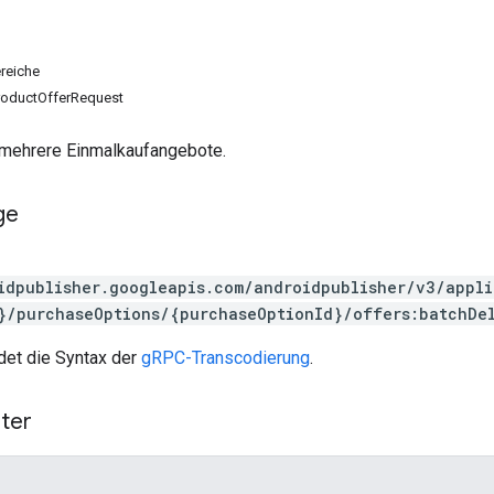
reiche
oductOfferRequest
 mehrere Einmalkaufangebote.
ge
idpublisher.googleapis.com/androidpublisher/v3/appl
}/purchaseOptions/{purchaseOptionId}/offers:batchDe
et die Syntax der
gRPC-Transcodierung
.
ter