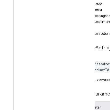
Anfragetext
APK-Dateien bearbeiten
Antworttext
Bearbeitungspakete
Autorisierungsbe
Bearbeitungsland
DeleteOneTimePr
Bearbeitungen
.
deobfuscationfiles
Bearbeitungen
.
Details
Löscht ein oder
Bearbeitungen
.
Erweiterungsdateien
Bearbeitungsbilder
Bearbeitungen
.
Einträge
HTTP-Anfra
Bearbeitungstester
Bearbeitungen
.
Tracks
POST
Externe Transaktionen
https://andro
generierte APK-Dateien
ts/{productId
Zuschüsse
Die URL verwend
In-App-Produkte
Interne App-Artefakte
Monetarisierung
Pfadparame
monetization
.
onetimeproducts
monetization
.
onetimeproducts
.
Parameter
purchase
Options