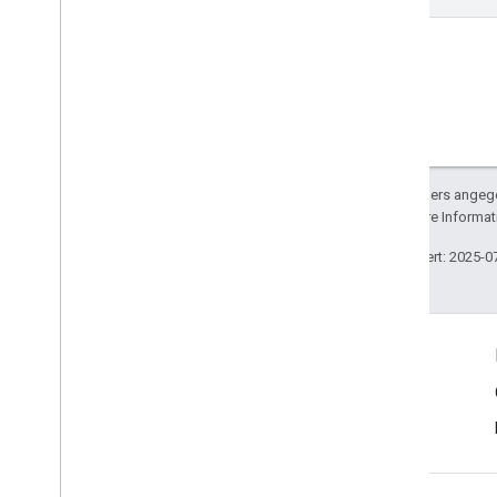
Sofern nicht anders angege
lizenziert. Weitere Informa
Zuletzt aktualisiert: 2025-0
Produktinfo
Nutzungsbedingungen