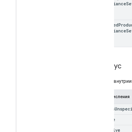
Compliance
Se
managed
Produ
Compliance
Se
Статус
Статус внутрии
Перечисления
status
Unspec
active
inactive