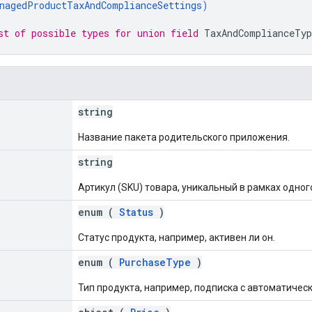
nagedProductTaxAndComplianceSettings
)
st of possible types for union field 
TaxAndComplianceTyp
string
Название пакета родительского приложения.
string
Артикул (SKU) товара, уникальный в рамках одно
enum (
Status
)
Статус продукта, например, активен ли он.
enum (
PurchaseType
)
Тип продукта, например, подписка с автоматичес