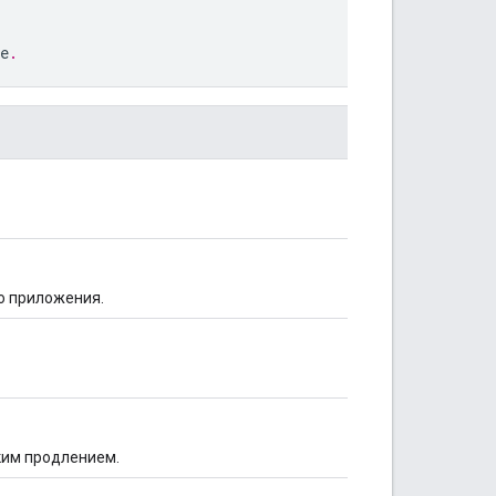
e
.
го приложения.
ким продлением.