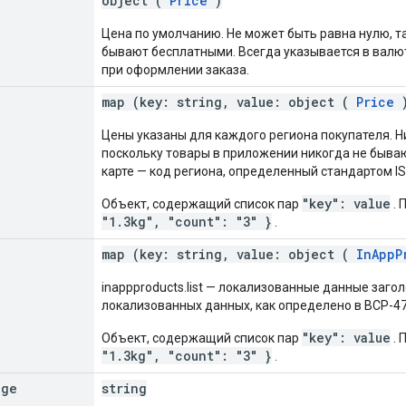
object (
Price
)
Цена по умолчанию. Не может быть равна нулю, т
бывают бесплатными. Всегда указывается в валю
при оформлении заказа.
map (key: string, value: object (
Price
)
Цены указаны для каждого региона покупателя. Ни
поскольку товары в приложении никогда не быва
карте — код региона, определенный стандартом IS
"key": value
Объект, содержащий список пар
. 
"1.3kg", "count": "3" }
.
map (key: string, value: object (
InAppP
inappproducts.list — локализованные данные загол
локализованных данных, как определено в BCP-47
"key": value
Объект, содержащий список пар
. 
"1.3kg", "count": "3" }
.
age
string