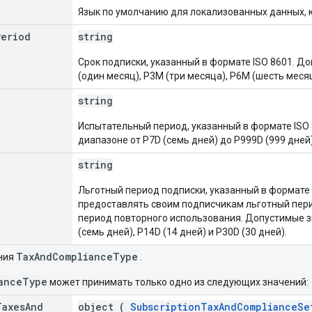
Язык по умолчанию для локализованных данных, ка
Period
string
Срок подписки, указанный в формате ISO 8601. Д
(один месяц), P3M (три месяца), P6M (шесть месяц
string
Испытательный период, указанный в формате ISO
диапазоне от P7D (семь дней) до P999D (999 дней)
string
Льготный период подписки, указанный в формате 
предоставлять своим подписчикам льготный пери
период повторного использования. Допустимые зна
(семь дней), P14D (14 дней) и P30D (30 дней).
TaxAndComplianceType
ния
.
anceType
может принимать только одно из следующих значений:
Taxes
And
object (
SubscriptionTaxAndComplianceSe