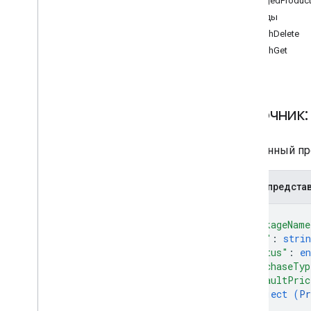
ManagedProduct
редактирует
.
apks
Методы
edits
.
bundles
batchDelete
edits
.
countryavailability
batchGet
edits
.
deobfuscationfiles
правки
.
детали
edits
.
expansionfiles
Источник: 
редактирует
.
изображения
правки
.
списки
правки
.
тестеры
Встроенный про
правки
.
tracks
внешние транзакции
JSON-предста
сгенерированные apks
{
гранты
"packageName
inappproducts
"sku"
: 
strin
Обзор
"status"
: 
e
batch
Delete
"purchaseTyp
batch
Get
"defaultPric
object (
Pr
batch
Update
}
,