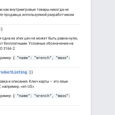
ак как внутриигровые товары никогда не
те продавца, используемой разработчиком
)
 одна из этих цен не может быть равна нулю,
ют бесплатными. Условные обозначения на
O 3166-2.
{ "name": "wrench", "mass":
Пример:
roductListing
))
овка и описания. Ключ карты — это язык
, например, «en-US».
{ "name": "wrench", "mass":
Пример: