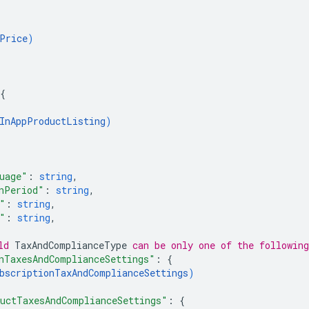
Price
)
{
InAppProductListing
)
uage"
: 
string
,
nPeriod"
: 
string
,
"
: 
string
,
"
: 
string
,
ld 
TaxAndComplianceType
 can be only one of the followin
nTaxesAndComplianceSettings"
: 
{
bscriptionTaxAndComplianceSettings
)
uctTaxesAndComplianceSettings"
: 
{