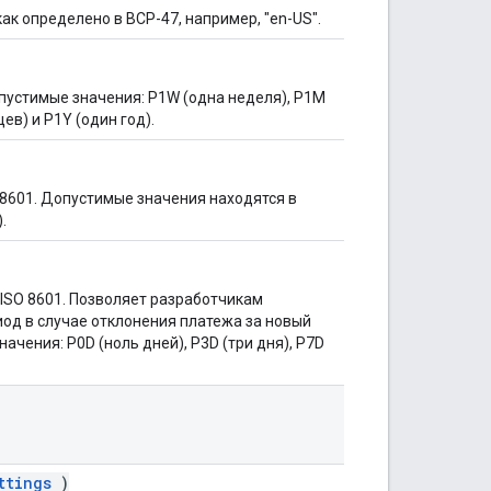
к определено в BCP-47, например, "en-US".
опустимые значения: P1W (одна неделя), P1M
ев) и P1Y (один год).
 8601. Допустимые значения находятся в
.
ISO 8601. Позволяет разработчикам
од в случае отклонения платежа за новый
чения: P0D (ноль дней), P3D (три дня), P7D
ttings
)