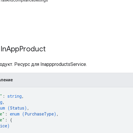
TaxAndComplianceSettings
In
App
Product
дукт. Ресурс для InappproductsService.
вление
"
: 
string
,
g
,
num (
Status
)
,
e"
: 
enum (
PurchaseType
)
,
e"
: 
{
ice
)