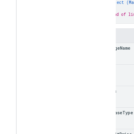
покупки
.
продуктыv2
object (
Ma
покупки
.
подписки
}
// End of li
Purchases
.
subscriptionsv2
}
закупки
.
voidedpurchases
обзоры
Поля
systemapks
.
варианты
users
package
Name
Тип контента
Все пользователи
sku
Android
Sdks
App
Image
Type
App
Recovery
Action
status
Expansion
File
Type
МиграцияBase
Plan
Prices
Response
Money
purchase
Type
Тег предложения
Информация о странице
Цена