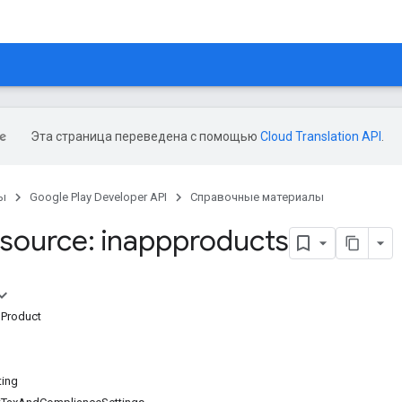
Эта страница переведена с помощью
Cloud Translation API
.
ы
Google Play Developer API
Справочные материалы
source: inappproducts
Product
ting