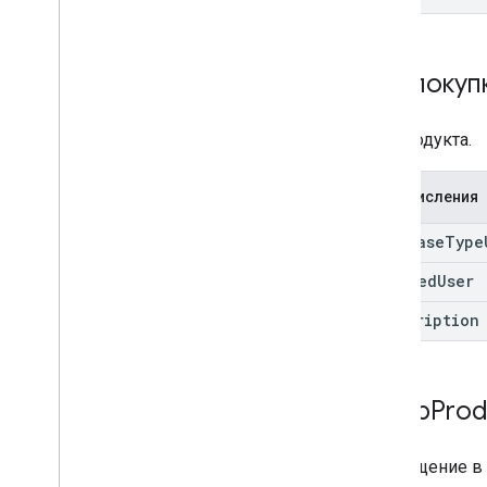
Тип покуп
Тип продукта.
Перечисления
purchase
Type
managed
User
subscription
In
App
Prod
Размещение в 