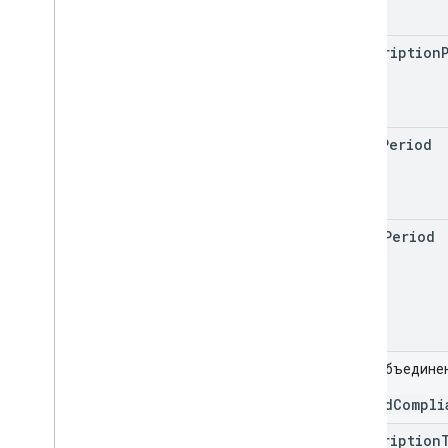
subscription
trial
Period
grace
Period
Поле объедине
TaxAndCompli
subscription