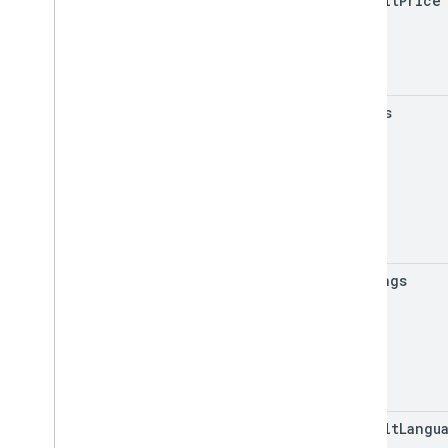
default
Price
Product
Update
Latency
Tolerance
Статус восстановления
Regional
Price
Migration
Config
Информация о региональном
возрасте продукта
prices
Региональная налоговая
ставкаИнформация
Регионы
РегионыВерсия
Ограниченные страны оплаты
Streaming
Tax
Type
Subscription
Tax
And
Compliance
Settings
listings
Таргетинг
Налоговый уровень
ТокенРазбиение на страницы
ВыводПравыйТип
default
Langu