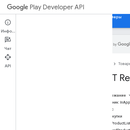
Play Developer API
Руководства
Справочные материалы
Примеры
Информация
Чат
Обзор ресурсов
Главная
Товар
API
Ресурсы REST
REST Re
приложения
приложения
.
device
Tier
Configs
applications
.
tracks
.
releases
Содержание
тревожное выздоровление
Источник: InApp
appstoreappsreview
Статус
appstorecatalog
.
recent
App
Views
Тип покупки
appstorecatalog
.
recent
Update
Events
InAppProductLis
редактирует