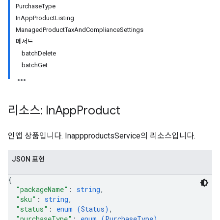
PurchaseType
InAppProductListing
ManagedProductTaxAndComplianceSettings
메서드
batchDelete
batchGet
리소스: In
App
Product
인앱 상품입니다. InappproductsService의 리소스입니다.
JSON 표현
{
"packageName"
: 
string
,
"sku"
: 
string
,
"status"
: 
enum (
Status
)
,
"purchaseType"
: 
enum (
PurchaseType
)
,