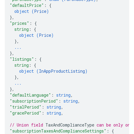
"defaultPrice"
: 
{
object (
Price
)
}
,
"prices"
: 
{
ions
string
: 
{
ions.offers
object (
Price
)
}
,
...
s
}
,
"listings"
: 
{
string
: 
{
object (
InAppProductListing
)
}
,
...
}
,
"defaultLanguage"
: 
string
,
"subscriptionPeriod"
: 
string
,
"trialPeriod"
: 
string
,
"gracePeriod"
: 
string
,
// Union field 
TaxAndComplianceType
 can be only one
"subscriptionTaxesAndComplianceSettings"
: 
{