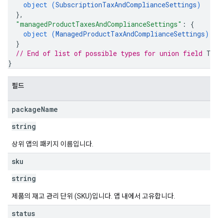
object (
SubscriptionTaxAndComplianceSettings
)
}
,
"managedProductTaxesAndComplianceSettings"
: 
{
object (
ManagedProductTaxAndComplianceSettings
)
}
// End of list of possible types for union field 
Ta
}
필드
package
Name
string
상위 앱의 패키지 이름입니다.
sku
string
제품의 재고 관리 단위 (SKU)입니다. 앱 내에서 고유합니다.
status