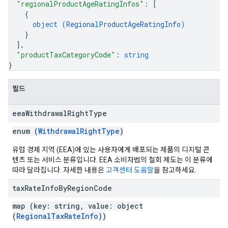
"regionalProductAgeRatingInfos"
: 
[
{
object (
RegionalProductAgeRatingInfo
)
}
]
,
"productTaxCategoryCode"
: 
string
}
필드
eea
Withdrawal
Right
Type
enum (
WithdrawalRightType
)
유럽 경제 지역 (EEA)에 있는 사용자에게 배포되는 제품의 디지털 콘
텐츠 또는 서비스 분류입니다. EEA 소비자법의 철회 제도는 이 분류에
따라 달라집니다. 자세한 내용은
고객센터 도움말
을 참고하세요.
tax
Rate
Info
By
Region
Code
map (key: string, value: object
(
RegionalTaxRateInfo
))