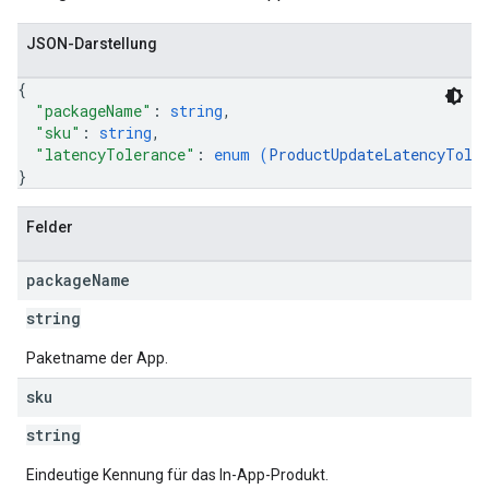
JSON-Darstellung
{
"packageName"
: 
string
,
"sku"
: 
string
,
"latencyTolerance"
: 
enum (
ProductUpdateLatencyTole
}
Felder
package
Name
string
Paketname der App.
sku
string
Eindeutige Kennung für das In-App-Produkt.