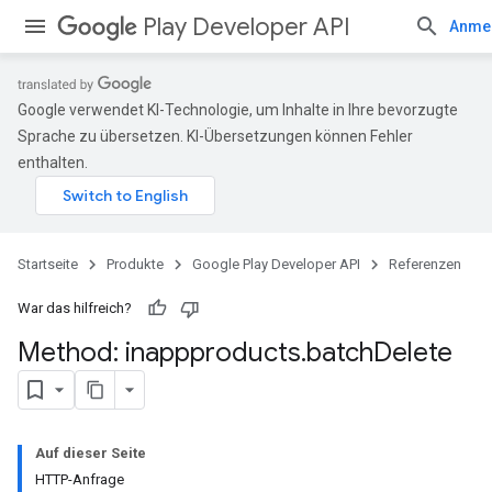
Play Developer API
Anme
Google verwendet KI-Technologie, um Inhalte in Ihre bevorzugte
Sprache zu übersetzen. KI-Übersetzungen können Fehler
enthalten.
Startseite
Produkte
Google Play Developer API
Referenzen
War das hilfreich?
Method: inappproducts
.
batch
Delete
Auf dieser Seite
HTTP-Anfrage