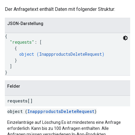
Der Anfragetext enthält Daten mit folgender Struktur:
JSON-Darstellung
{
"requests"
: 
[
{
object (
InappproductsDeleteRequest
)
}
]
}
Felder
requests[]
object (
InappproductsDeleteRequest
)
Einzelanträge auf Löschung Es ist mindestens eine Anfrage
erforderlich. Kann bis zu 100 Anfragen enthalten. Alle
Anfragen müssen verschiedenen In-App-Produkten