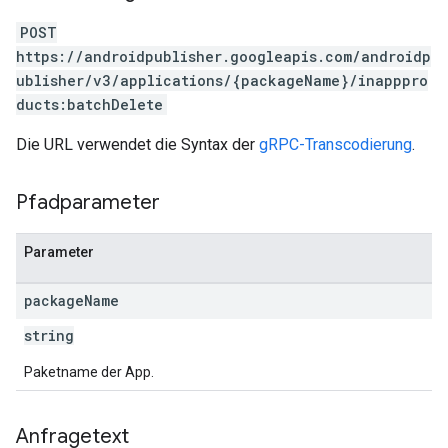
POST
https://androidpublisher.googleapis.com/androidp
ions
ublisher/v3/applications/{packageName}/inapppro
ions.offers
ducts:batchDelete
Die URL verwendet die Syntax der
gRPC-Transcodierung
.
Pfadparameter
Parameter
package
Name
string
Paketname der App.
Anfragetext