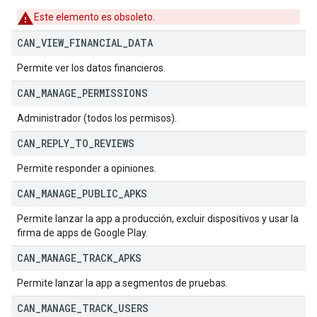
Este elemento es obsoleto.
CAN
_
VIEW
_
FINANCIAL
_
DATA
Permite ver los datos financieros.
CAN
_
MANAGE
_
PERMISSIONS
Administrador (todos los permisos).
CAN
_
REPLY
_
TO
_
REVIEWS
Permite responder a opiniones.
CAN
_
MANAGE
_
PUBLIC
_
APKS
Permite lanzar la app a producción, excluir dispositivos y usar la
firma de apps de Google Play.
CAN
_
MANAGE
_
TRACK
_
APKS
Permite lanzar la app a segmentos de pruebas.
CAN
_
MANAGE
_
TRACK
_
USERS