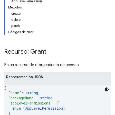
AppLevelPermission
Métodos
create
delete
patch
Códigos de error
Recurso: Grant
Es un recurso de otorgamiento de acceso.
Representación JSON
{
"name"
: 
string
,
"packageName"
: 
string
,
ions
"appLevelPermissions"
: 
[
ions.offers
enum (
AppLevelPermission
)
]