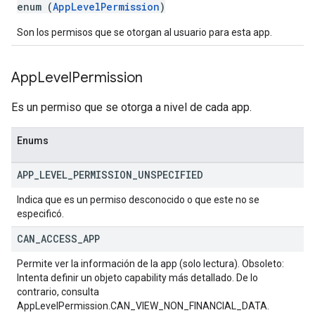
enum (
AppLevelPermission
)
Son los permisos que se otorgan al usuario para esta app.
App
Level
Permission
Es un permiso que se otorga a nivel de cada app.
Enums
APP
_
LEVEL
_
PERMISSION
_
UNSPECIFIED
Indica que es un permiso desconocido o que este no se
especificó.
CAN
_
ACCESS
_
APP
Permite ver la información de la app (solo lectura). Obsoleto:
Intenta definir un objeto capability más detallado. De lo
contrario, consulta
AppLevelPermission.CAN_VIEW_NON_FINANCIAL_DATA.