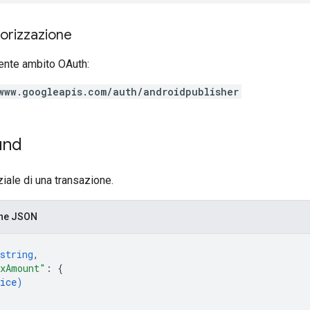
torizzazione
ente ambito OAuth:
www.googleapis.com/auth/androidpublisher
und
iale di una transazione.
one JSON
string
,
xAmount"
: 
{
ice
)