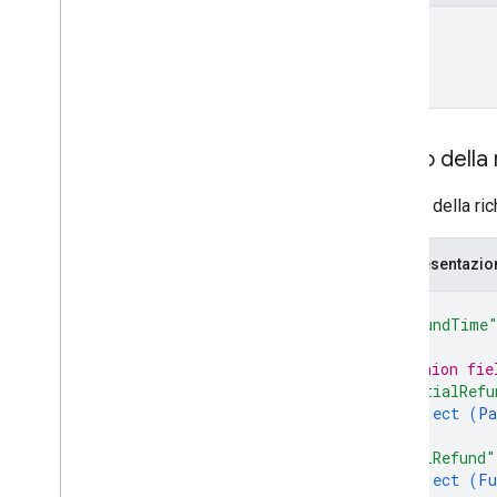
elementi di condivisione app interni
name
monetization
monetization
.
onetimeproducts
monetization
.
onetimeproducts
.
purchase
Options
monetization
.
onetimeproducts
.
purchase
Options
.
offers
Corpo della 
monetizzazione
.
subscriptions
monetization
.
subscriptions
.
base
Plans
Il corpo della ri
monetization
.
subscriptions
.
base
Plans
.
offers
Rappresentazi
ordini
acquisti
.
prodotti
{
purchases
.
productsv2
"refundTime
acquisti
.
subscriptions
// Union fie
acquisti
.
subscriptionsv2
"partialRefu
acquisti
.
voidedpurchases
object (
Pa
recensioni
}
,
systemapks
.
variants
"fullRefund"
object (
Fu
utenti