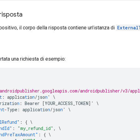
risposta
positivo, il corpo della risposta contiene un'istanza di
External
ortata una richiesta di esempio:
androidpublisher.googleapis.com/androidpublisher/v3/app
t
:
applica
t
io
n
/jso
n
'
\
riza
t
io
n
:
Bearer
[
YOUR_ACCESS_TOKEN
]
'
\
nt
-
Type
:
applica
t
io
n
/jso
n
'
\
lRefund"
:
{
\
ndId"
:
"my_refund_id"
,
\
ndPreTaxAmount"
:
{
\