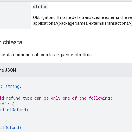
string
Obbligatorio. Il nome della transazione esterna che v
applications/{packageName}/externalTransactions/{
richiesta
chiesta contiene dati con la seguente struttura:
one JSON
"
: 
string
,
ld 
refund_type
 can be only one of the following:
nd"
: 
{
rtialRefund
)
: 
{
llRefund
)