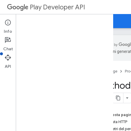
Play Developer API
Guide
Riferimento
Esempi
Info
Chat
traduzioni generat
Riepilogo delle risorse
API
Home page
Pro
Risorse REST
applicazioni
Method:
application
.
device
Tier
Configs
applications
.
tracks
.
releases
recupero app
appstoreappsreview
Su questa pagi
appstorecatalog
.
recent
App
Views
Richiesta HTTP
appstorecatalog
.
recent
Update
Events
Parametri del pe
modifiche