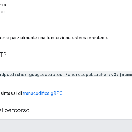
esta
osta
orsa parzialmente una transazione esterna esistente.
TTP
idpublisher.googleapis.com/androidpublisher/v3/{nam
 sintassi di
transcodifica gRPC
.
el percorso