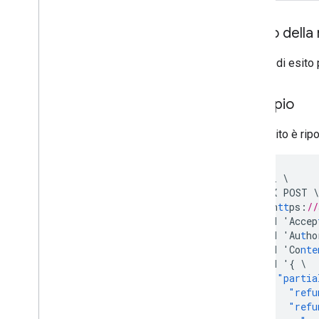
Restricted
Payment
Countries
Streaming
Tax
Type
Corpo della 
Impostazioni
Abbonamento
In caso di esito 
Targeting
Livello fiscale
Impaginazione token
Esempio
Tipo di diritto di recesso
Di seguito è rip
curl
\
-
X
POST
\
'h
tt
ps
:
//
-
H
'Accep
-
H
'Au
t
ho
-
H
'Co
nte
-
d
'
{
\
"partia
"refu
"refu