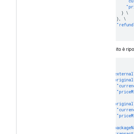
"cu
"pr
}
\
},
\
"refund
}
'
Di seguito è rip
{
"external
"original
"curren
"priceM
},
"original
"curren
"priceM
},
"packageN
"transact