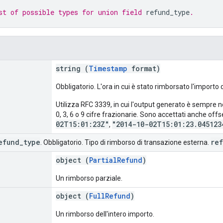
st of possible types for union field 
refund_type
.
string (
Timestamp
format)
Obbligatorio. L'ora in cui è stato rimborsato l'importo 
Utilizza RFC 3339, in cui l'output generato è sempre n
0, 3, 6 o 9 cifre frazionarie. Sono accettati anche offs
02T15:01:23Z"
"2014-10-02T15:01:23.045123
,
efund
_
type
re
. Obbligatorio. Tipo di rimborso di transazione esterna.
d
object (
PartialRefund
)
Un rimborso parziale.
object (
FullRefund
)
Un rimborso dell'intero importo.