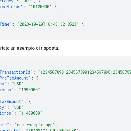
rrency"
:
"USD"
,
\
iceMicros"
:
"10120000"
\
Time"
:
"2023-10-20T16:43:32.852Z"
\
ortato un esempio di risposta:
TransactionId"
:
"12345678901234567890123456789012345678
PreTaxAmount"
:
{
cy"
:
"USD"
,
icros"
:
"1990000"
TaxAmount"
:
{
cy"
:
"USD"
,
icros"
:
"11400000"
ame"
:
"com.example.app"
,
ionState"
:
"TRANSACTION_CANCELED"
,