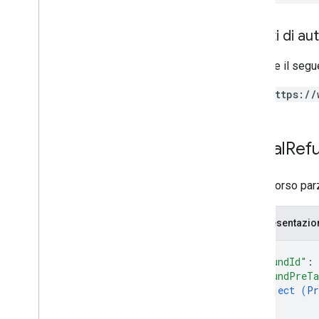
Ambiti di au
Richiede il segu
https://
Partial
Ref
Un rimborso parz
Rappresentazi
{
"refundId"
: 
"refundPreTa
object (
Pr
}
}