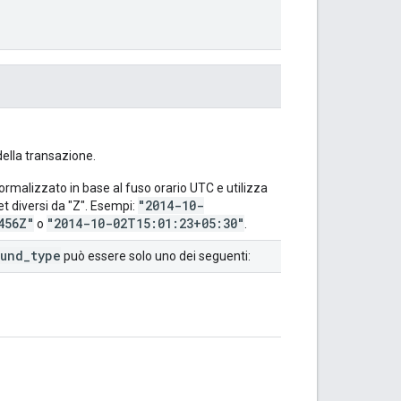
della transazione.
ormalizzato in base al fuso orario UTC e utilizza
"2014-10-
et diversi da "Z". Esempi:
456Z"
"2014-10-02T15:01:23+05:30"
o
.
fund
_
type
può essere solo uno dei seguenti: