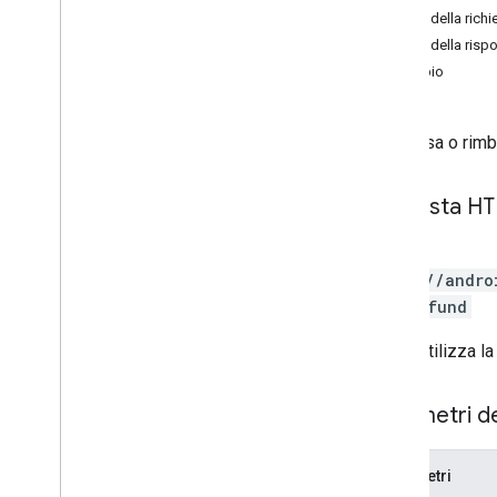
Corpo della richi
edits
.
apk
Corpo della risp
modifiche
.
set
Esempio
edits
.
country
_
availability
modifiche
.
deoffuscamentofile
modifiche
.
dettagli
Rimborsa o rimb
edits
.
expansionfiles
modifiche
.
immagini
Richiesta H
modifiche
.
schede
edits
.
tester
POST
edits
.
tracks
https://andro
transazioni esterne
/*}:refund
Panoramica
creatransazione esterna
L'URL utilizza la
getexternaltransaction
rimborsoesternotransazione
Parametri d
APK generati
sovvenzioni
prodotti in-app
Parametri