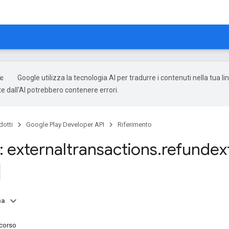
Google utilizza la tecnologia AI per tradurre i contenuti nella tua li
e dall'AI potrebbero contenere errori.
dotti
Google Play Developer API
Riferimento
 externaltransactions
.
refundex
na
rcorso