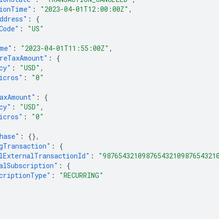
ionTime"
:
"2023-04-01T12:00:00Z"
,
ddress"
:
{
Code"
:
"US"
me"
:
"2023-04-01T11:55:00Z"
,
reTaxAmount"
:
{
cy"
:
"USD"
,
icros"
:
"0"
axAmount"
:
{
cy"
:
"USD"
,
icros"
:
"0"
hase"
:
{},
gTransaction"
:
{
lExternalTransactionId"
:
"98765432109876543210987654321
alSubscription"
:
{
criptionType"
:
"RECURRING"