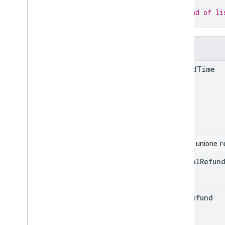
}
// End of li
Tipi
}
All
Users
Android
Sdks
Campi
Tipo
Immagine
App
App
Recovery
Action
refund
Time
Tipo
File
Espansione
Migrate
Base
Plan
Prices
Response
Importo
Tag offerta
Page
Info
Prezzo
r
Campo unione
Product
Update
Latency
Tolerance
partial
Refun
Recovery
Status
Configurazione prezzo per regione
Regional
Product
Age
Rating
Info
full
Refund
Informazioni fiscali su tasse regionali
Regioni
Versione Regioni