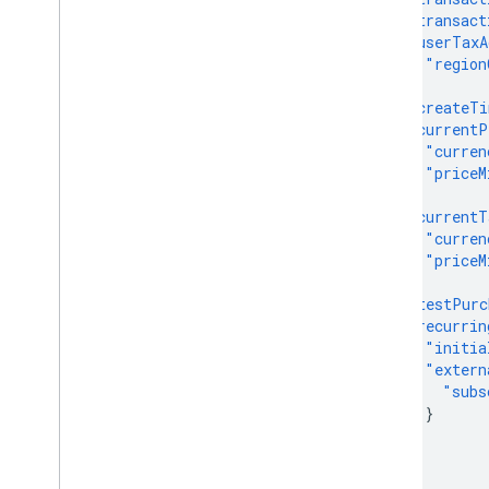
"transact
"userTaxA
"region
},
"createTi
"currentP
"curren
"priceM
},
"currentT
"curren
"priceM
},
"testPurc
"recurrin
"initia
"extern
"subs
}
}
}