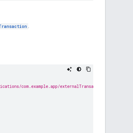
Transaction
.
lications/com.example.app/externalTransactions/foo:refun