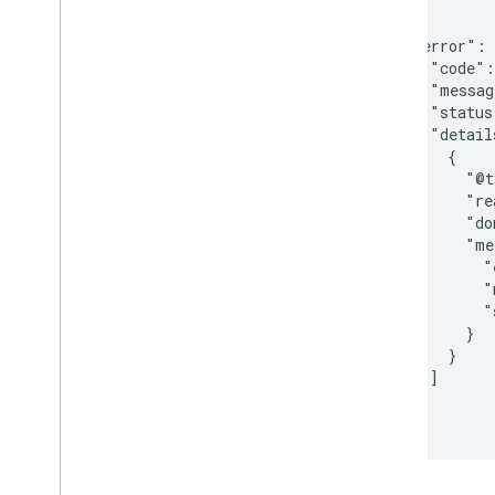
{

  "error": 
    "code":
    "messag
    "status
    "detail
      {

        "@t
        "re
        "do
        "me
          "
          "
          "
        }

      }

    ]

  }
