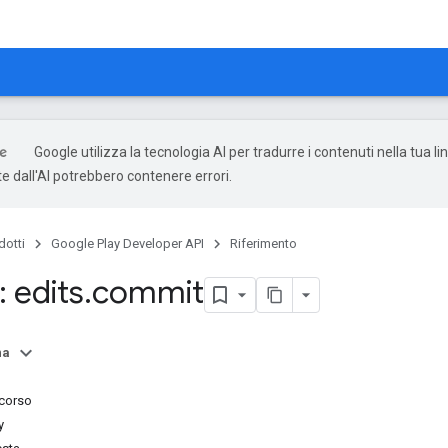
Google utilizza la tecnologia AI per tradurre i contenuti nella tua li
e dall'AI potrebbero contenere errori.
dotti
Google Play Developer API
Riferimento
 edits
.
commit
na
rcorso
y