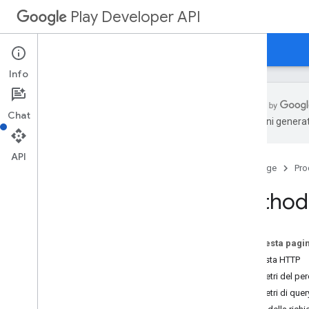
Play Developer API
Guide
Riferimento
Esempi
Info
Chat
traduzioni generat
Riepilogo delle risorse
API
Home page
Pro
Risorse REST
applicazioni
Method:
application
.
device
Tier
Configs
applications
.
tracks
.
releases
recupero app
Su questa pagi
appstoreappsreview
Richiesta HTTP
appstorecatalog
.
recent
App
Views
Parametri del pe
appstorecatalog
.
recent
Update
Events
Parametri di quer
modifiche