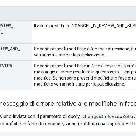
EVIEW
_
Il valore predefinito è CANCEL_IN_REVIEW_AND_SUB
E
_
VIEW
_
AND
_
Se sono presenti modifiche già in fase di revisione, q
verranno inviate per la pubblicazione.
EVIEW
Se sono presenti modifiche in fase di revisione, verrà r
messaggio di errore restituito in questo caso. Tieni 
modifica. Se non sono presenti modifiche in fase di re
modifiche verranno inviate per la pubblicazione.
essaggio di errore relativo alle modifiche in fase
 viene inviata con il parametro di query
changesInReviewBehav
 modifiche in fase di revisione, viene restituita una risposta HTT