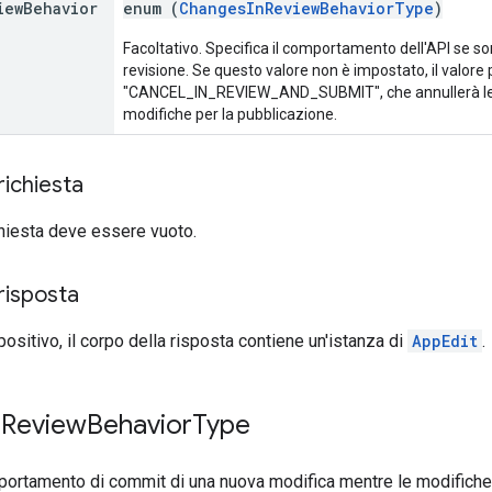
iew
Behavior
enum (
ChangesInReviewBehaviorType
)
Facoltativo. Specifica il comportamento dell'API se s
revisione. Se questo valore non è impostato, il valore 
"CANCEL_IN_REVIEW_AND_SUBMIT", che annullerà le mod
modifiche per la pubblicazione.
richiesta
ichiesta deve essere vuoto.
risposta
positivo, il corpo della risposta contiene un'istanza di
AppEdit
.
n
Review
Behavior
Type
portamento di commit di una nuova modifica mentre le modifiche 