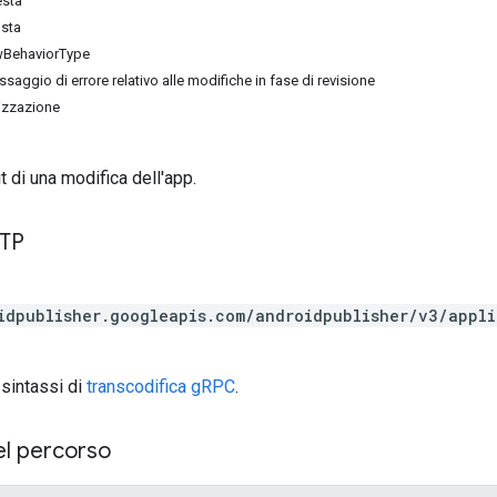
esta
osta
wBehaviorType
aggio di errore relativo alle modifiche in fase di revisione
rizzazione
 di una modifica dell'app.
TTP
idpublisher.googleapis.com/androidpublisher/v3/appl
 sintassi di
transcodifica gRPC
.
el percorso