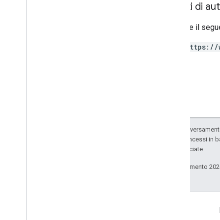
Ambiti di au
Richiede il segu
https://
Salvo quando diversamente 
codice sono concessi in b
delle sue consociate.
Ultimo aggiornamento 202
Informazioni sul prodotto