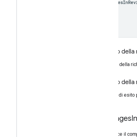
changes
In
Rev
systemapks
.
variants
utenti
Tipi
All
Users
Android
Sdks
Tipo
Immagine
App
Corpo della 
App
Recovery
Action
Tipo
File
Espansione
Il corpo della r
Migrate
Base
Plan
Prices
Response
Importo
Corpo della 
Tag offerta
Page
Info
In caso di esito 
Prezzo
Product
Update
Latency
Tolerance
Recovery
Status
Changes
I
Configurazione prezzo per regione
Regional
Product
Age
Rating
Info
Definisce il com
Informazioni fiscali su tasse regionali