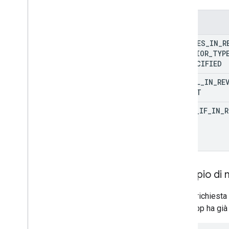
Regioni
Versione Regioni
Enum
Restricted
Payment
Countries
CHANGES
_
IN
_
R
Streaming
Tax
Type
BEHAVIOR
_
TYP
Impostazioni
Abbonamento
UNSPECIFIED
Targeting
CANCEL
_
IN
_
RE
Livello fiscale
SUBMIT
Impaginazione token
Tipo di diritto di recesso
ERROR
_
IF
_
IN
_
R
Esempio di m
Se una richiesta
la tua app ha già