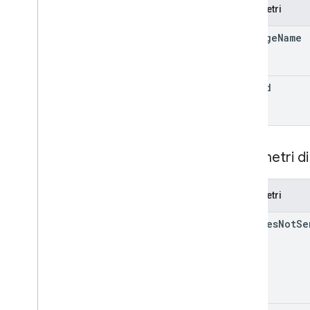
sovvenzioni
Parametri
prodotti in-app
elementi di condivisione app interni
package
Name
monetization
monetization
.
onetimeproducts
monetization
.
onetimeproducts
.
edit
Id
purchase
Options
monetization
.
onetimeproducts
.
purchase
Options
.
offers
monetizzazione
.
subscriptions
Parametri di
monetization
.
subscriptions
.
base
Plans
monetization
.
subscriptions
.
base
Plans
.
offers
Parametri
ordini
acquisti
.
prodotti
changes
Not
Se
purchases
.
productsv2
acquisti
.
subscriptions
acquisti
.
subscriptionsv2
acquisti
.
voidedpurchases
recensioni