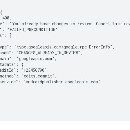
{

 400,

e": "You already have changes in review. Cancel this rev
": "FAILED_PRECONDITION",

s": [

ype": "type.googleapis.com/google.rpc.ErrorInfo",

ason": "CHANGES_ALREADY_IN_REVIEW",

main": "googleapis.com",

tadata": {

editId": "123456790",

method": "edits.commit",

service": "androidpublisher.googleapis.com"
