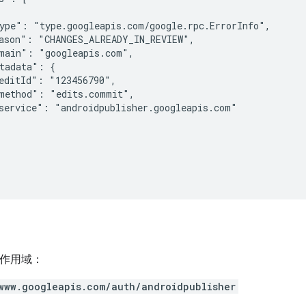
ype": "type.googleapis.com/google.rpc.ErrorInfo",

ason": "CHANGES_ALREADY_IN_REVIEW",

main": "googleapis.com",

tadata": {

editId": "123456790",

method": "edits.commit",

service": "androidpublisher.googleapis.com"

h 作用域：
www.googleapis.com/auth/androidpublisher