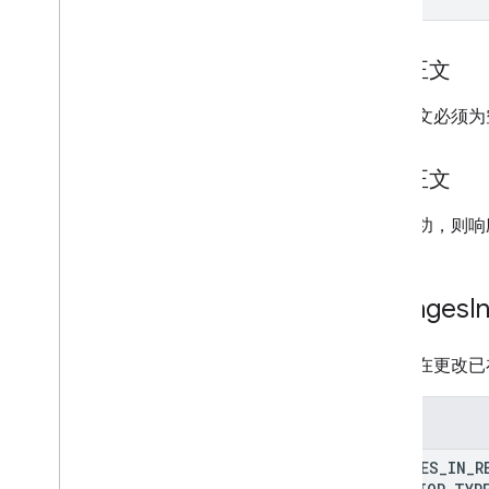
systemapks
.
variants
users
请求正文
类型
请求正文必须为
All
Users
Android
Sdks
App
Image
Type
响应正文
App
Recovery
Action
Expansion
File
Type
如果成功，则响
Migrate
Base
Plan
Prices
Response
Money
Offer
Tag
Changes
I
Page
Info
价格
定义了在更改已
Product
Update
Latency
Tolerance
Recovery
Status
枚举
Regional
Price
Migration
Config
Regional
Product
Age
Rating
Info
CHANGES
_
IN
_
R
Regional
Tax
Rate
Info