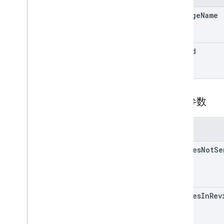
grants
inappproducts
package
Name
internalappsharingartifacts
monetization
monetization
.
onetimeproducts
edit
Id
monetization
.
onetimeproducts
.
purchase
Options
monetization
.
onetimeproducts
.
purchase
Options
.
offers
查询参数
monetization
.
subscriptions
monetization
.
subscriptions
.
base
Plans
monetization
.
subscriptions
.
base
Plans
.
参数
offers
orders
changes
Not
Se
purchases
.
products
purchases
.
productsv2
purchases
.
subscriptions
purchases
.
subscriptionsv2
changes
In
Rev
purchases
.
voidedpurchases
reviews