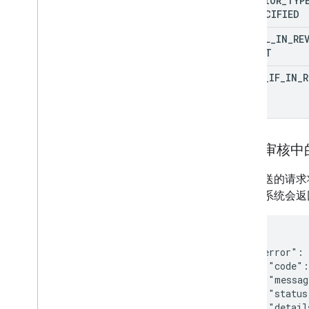
BEHAVIOR
_
TYP
Regions
UNSPECIFIED
Regions
Version
CANCEL
_
IN
_
RE
Restricted
Payment
Countries
SUBMIT
Streaming
Tax
Type
ERROR
_
IF
_
IN
_
R
Subscription
Tax
And
Compliance
Settings
Targeting
Tax
Tier
Token
Pagination
“正在审核中
Withdrawal
Right
Type
如果发送的请求
核，则系统会返回
{

  "error": 
    "code":
    "messag
    "status
    "detail