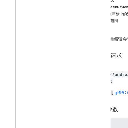
响应正文
概览
ChangesInRevie
commit
“正在审核中的
delete
授权范围
get
insert
提交应用编辑会
validate
edits
.
apks
edits
.
bundles
HTTP 请求
edits
.
countryavailability
edits
.
deobfuscationfiles
POST
edits
.
details
https://andro
edits
.
expansionfiles
:commit
edits
.
images
网址采用
gRPC
edits
.
listings
edits
.
testers
edits
.
tracks
路径参数
externaltransactions
generatedapks
参数