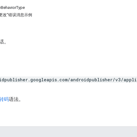
wBehaviorType
更改”错误消息示例
话。
idpublisher.googleapis.com/androidpublisher/v3/appl
 转码
语法。