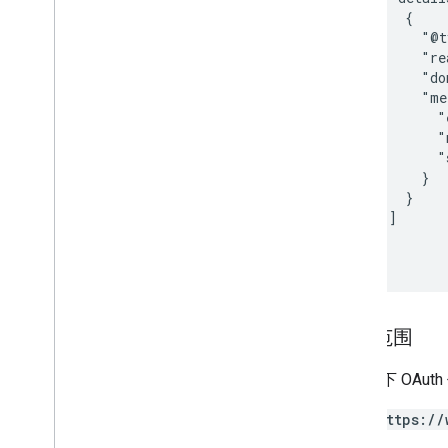
      {

        "@t
        "re
        "do
        "me
          "
          "
          "
        }

      }

    ]

  }

授权范围
需要以下 OAut
https://