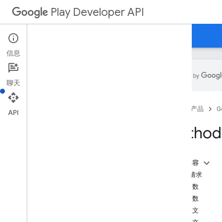
Play Developer API
指南
参考文档
示例
信息
聊天
资源摘要
首页
产品
G
API
REST 资源
Method:
applications
applications
.
device
Tier
Configs
applications
.
tracks
.
releases
本页内容
apprecovery
HTTP 请求
appstoreappsreview
路径参数
appstorecatalog
.
recent
App
Views
查询参数
appstorecatalog
.
recent
Update
Events
请求正文
edits