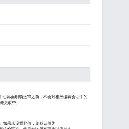
y 管理中心界面明确送审之前，不会对相应编辑会话中的
他更改中。
行。如果未设置此值，则默认值为
这会取消正在审核的更改，然后发送所有更改以供发布。