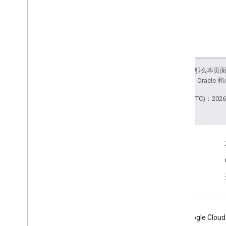
如未另行说明，那么本页
站政策
。Java 是 Orac
最后更新时间 (UTC)：2026-
商品信息
服务条款
Android
Chrome
Firebase
Google Cloud