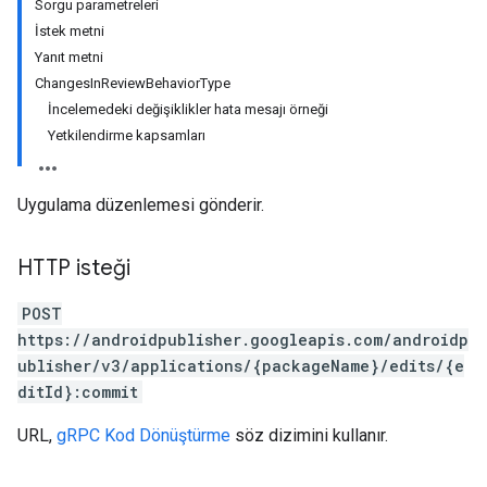
Sorgu parametreleri
İstek metni
Yanıt metni
ChangesInReviewBehaviorType
İncelemedeki değişiklikler hata mesajı örneği
Yetkilendirme kapsamları
Uygulama düzenlemesi gönderir.
HTTP isteği
POST
https://androidpublisher.googleapis.com/androidp
ublisher/v3/applications/{packageName}/edits/{e
ditId}:commit
URL,
gRPC Kod Dönüştürme
söz dizimini kullanır.