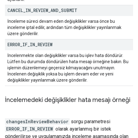
CANCEL
_
IN
_
REVIEW
_
AND
_
SUBMIT
İnceleme süreci devam eden değişiklikler varsa önce bu
inceleme iptal edilir, ardından tüm değişiklikler yayınlanmak
üzere gönderilir.
ERROR
_
IF
_
IN
_
REVIEW
İncelenmekte olan değişiklikler varsa bu işlev hata döndürür.
Lütfen bu durumda döndürülen hata mesajı örneğine bakın. Bu
işlemin düzenlemeyi geçersiz kılmayacağını unutmayın.
İncelenen değişiklik yoksa bu işlem devam eder ve yeni
değişiklikler yayınlanmak üzere gönderilir.
İncelemedeki değişiklikler hata mesajı örneği
changesInReviewBehavior
sorgu parametresi
ERROR_IF_IN_REVIEW
olarak ayarlanmış bir istek
gönderilirse ve uygulamanızda inceleme aşamasında olan