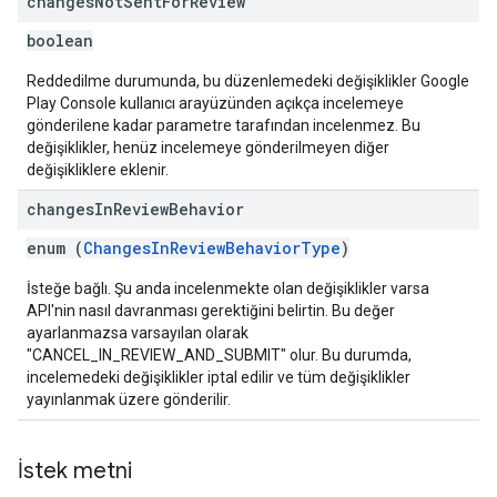
changes
Not
Sent
For
Review
boolean
Reddedilme durumunda, bu düzenlemedeki değişiklikler Google
Play Console kullanıcı arayüzünden açıkça incelemeye
gönderilene kadar parametre tarafından incelenmez. Bu
değişiklikler, henüz incelemeye gönderilmeyen diğer
değişikliklere eklenir.
changes
In
Review
Behavior
enum (
ChangesInReviewBehaviorType
)
İsteğe bağlı. Şu anda incelenmekte olan değişiklikler varsa
API'nin nasıl davranması gerektiğini belirtin. Bu değer
ayarlanmazsa varsayılan olarak
"CANCEL_IN_REVIEW_AND_SUBMIT" olur. Bu durumda,
incelemedeki değişiklikler iptal edilir ve tüm değişiklikler
yayınlanmak üzere gönderilir.
İstek metni