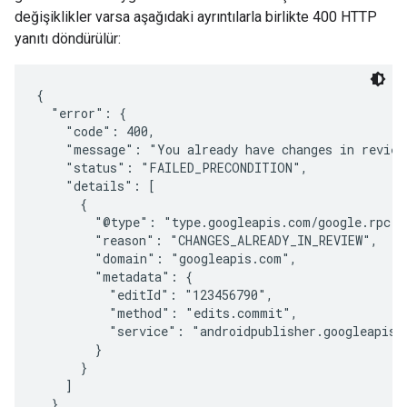
değişiklikler varsa aşağıdaki ayrıntılarla birlikte 400 HTTP
yanıtı döndürülür:
{

  "error": {

    "code": 400,

    "message": "You already have changes in review
    "status": "FAILED_PRECONDITION",

    "details": [

      {

        "@type": "type.googleapis.com/google.rpc.Er
        "reason": "CHANGES_ALREADY_IN_REVIEW",

        "domain": "googleapis.com",

        "metadata": {

          "editId": "123456790",

          "method": "edits.commit",

          "service": "androidpublisher.googleapis.c
        }

      }

    ]

  }
