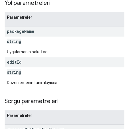
Yol parametreleri
ions
ions.offers
Parametreler
package
Name
s
string
Uygulamanın paket adı.
edit
Id
string
Düzenlemenin tanımlayıcısı.
Sorgu parametreleri
Parametreler