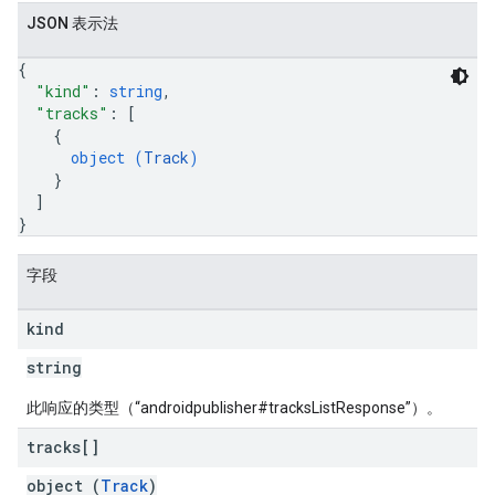
JSON 表示法
{
"kind"
: 
string
,
"tracks"
: 
[
{
object (
Track
)
}
]
}
字段
kind
string
此响应的类型（“androidpublisher#tracksListResponse”）。
tracks[]
object (
Track
)