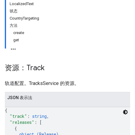
LocalizedText
状态
CountryTargeting
方法
create
get
资源：Track
轨道配置。TracksService 的资源。
JSON 表示法
{
"track"
: 
string
,
"releases"
: 
[
{
ions
object (
Release
)