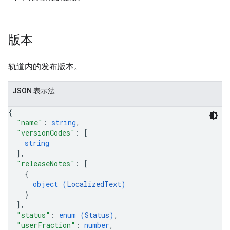
版本
轨道内的发布版本。
JSON 表示法
{
"name"
: 
string
,
"versionCodes"
: 
[
string
]
,
"releaseNotes"
: 
[
{
object (
LocalizedText
)
}
]
,
"status"
: 
enum (
Status
)
,
"userFraction"
: 
number
,