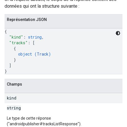
données qui ont la structure suivante :
Représentation JSON
{
"kind"
: 
string
,
"tracks"
: 
[
{
object (
Track
)
}
]
}
Champs
kind
string
Le type de cette réponse
("androidpublisher#tracksListResponse").