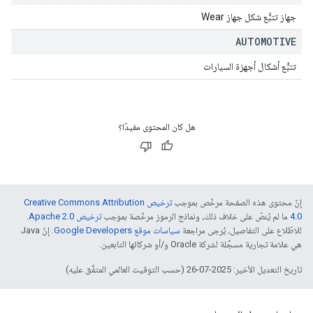
جهاز تتبُّع شكل جهاز Wear
AUTOMOTIVE
تتبُّع أشكال أجهزة السيارات
هل كان المحتوى مفيدًا؟
إنّ محتوى هذه الصفحة مرخّص بموجب
ترخيص Creative Commons Attribution
4.0‏
ما لم يُنصّ على خلاف ذلك، ونماذج الرموز مرخّصة بموجب
ترخيص Apache 2.0‏
.
للاطّلاع على التفاصيل، يُرجى مراجعة
سياسات موقع Google Developers‏
. إنّ Java
هي علامة تجارية مسجَّلة لشركة Oracle و/أو شركائها التابعين.
تاريخ التعديل الأخير: 2025-07-26 (حسب التوقيت العالمي المتفَّق عليه)