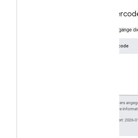
Nutzer
Fehlercod
Typen
All
Users
Die Vorgänge di
Android
Sdks
App-Image-Typ
Fehlercode
App
Recovery
Action
Erweiterungsdateityp
Migrate
Base
Plan
Prices
Response
Money
Angebots-Tag
Page
Info
Preis
Product
Update
Latency
Tolerance
Sofern nicht anders angege
Recovery
Status
lizenziert. Weitere Informa
Regional
Price
Migration
Config
Zuletzt aktualisiert: 2026-0
Regional
Product
Age
Rating
Info
Regionaler Steuersatz
Regionen