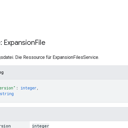
: Expansion
File
gsdatei. Die Ressource für ExpansionFilesService.
ng
ersion"
: 
integer
,
string
rsion
integer