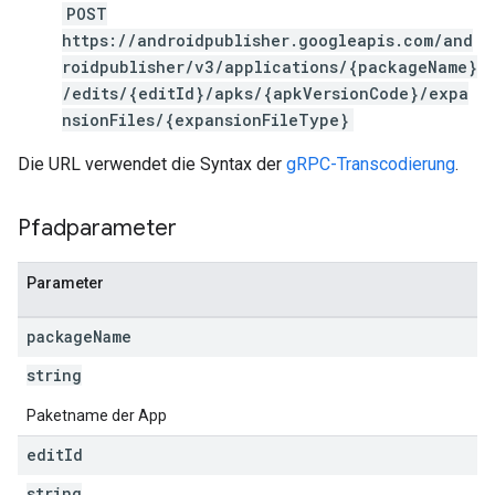
POST
https://androidpublisher.googleapis.com/and
roidpublisher/v3/applications/{packageName}
/edits/{editId}/apks/{apkVersionCode}/expa
nsionFiles/{expansionFileType}
Die URL verwendet die Syntax der
gRPC-Transcodierung
.
Pfadparameter
Parameter
package
Name
string
Paketname der App
edit
Id
string