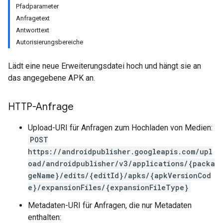
Pfadparameter
Anfragetext
Antworttext
Autorisierungsbereiche
Lädt eine neue Erweiterungsdatei hoch und hängt sie an
das angegebene APK an.
HTTP-Anfrage
Upload-URI für Anfragen zum Hochladen von Medien:
POST
https://androidpublisher.googleapis.com/upl
oad/androidpublisher/v3/applications/{packa
geName}/edits/{editId}/apks/{apkVersionCod
e}/expansionFiles/{expansionFileType}
ions
Metadaten-URI für Anfragen, die nur Metadaten
ions.offers
enthalten: