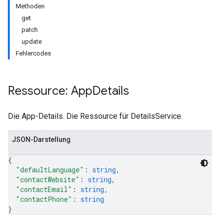
Methoden
get
patch
update
Fehlercodes
Ressource: App
Details
Die App-Details. Die Ressource für DetailsService.
JSON-Darstellung
{
"defaultLanguage"
: 
string
,
"contactWebsite"
: 
string
,
ions
"contactEmail"
: 
string
,
"contactPhone"
: 
string
ions.offers
}