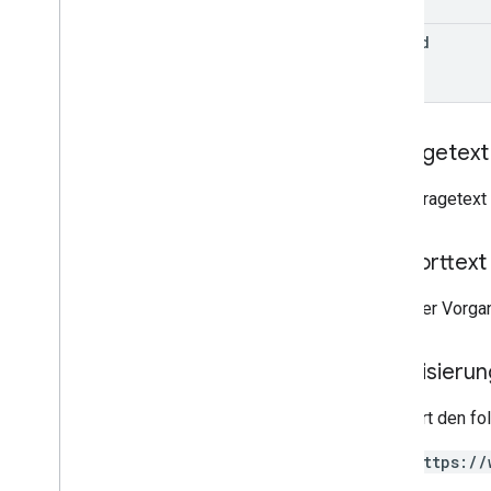
monetization
.
onetimeproducts
.
purchase
Options
.
offers
edit
Id
Monetarisierung
.
Abos
monetarisierung
.
subscriptions
.
base
Plans
monetarisierung
.
abos
.
base
Plans
.
offers
Anfragetext
orders
purchase
.
produkte
Der Anfragetext 
purchases
.
productsv2
purchase
.
subscriptions
Antworttext
purchase
.
subscriptionsv2
purchase
.
voidedpurchases
Wenn der Vorgan
Rezensionen
systemapks
.
variants
Autorisieru
Nutzer
Erfordert den f
Typen
All
Users
https://
Android
Sdks