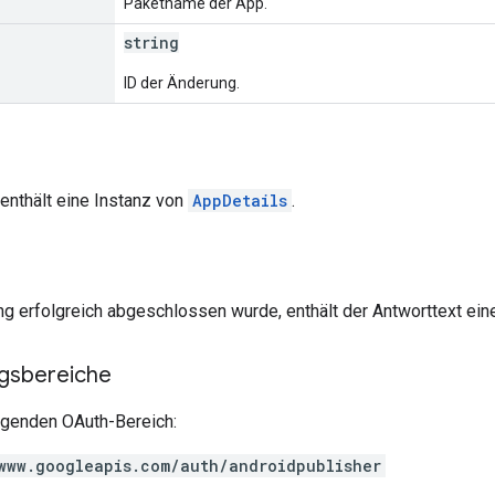
Paketname der App.
string
ID der Änderung.
enthält eine Instanz von
AppDetails
.
g erfolgreich abgeschlossen wurde, enthält der Antworttext ein
ngsbereiche
olgenden OAuth-Bereich:
www.googleapis.com/auth/androidpublisher