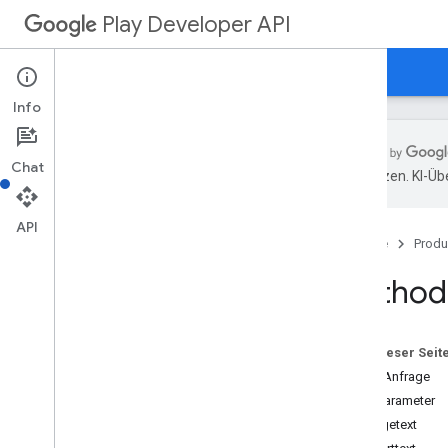
Play Developer API
Leitfäden
Referenzen
Beispiele
Ressourcenübersicht
Info
REST-Ressourcen
Chat
Anwendungen
übersetzen. KI-Üb
Anwendungen
.
device
Tier
Configs
applications
.
tracks
.
releases
API
Startseite
Produ
App-Wiederherstellung
appstoreappsreview
Method:
appstorecatalog
.
recent
App
Views
appstorecatalog
.
recent
Update
Events
Bearbeitungen
Auf dieser Seit
APK-Dateien bearbeiten
HTTP-Anfrage
Bearbeitungspakete
Pfadparameter
Bearbeitungsland
Anfragetext
Bearbeitungen
.
deobfuscationfiles