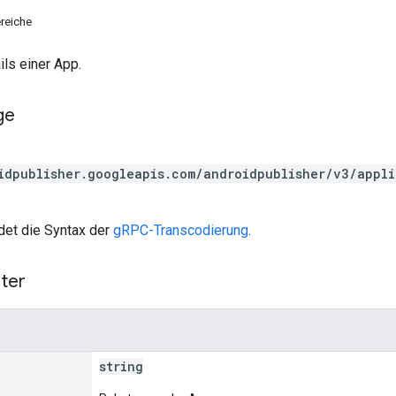
reiche
ils einer App.
ge
idpublisher.googleapis.com/androidpublisher/v3/appl
et die Syntax der
gRPC-Transcodierung
.
ter
string