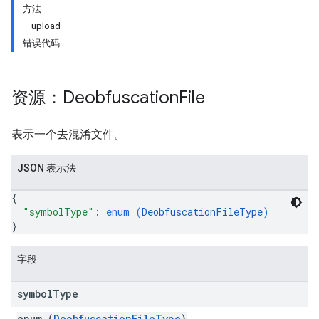
方法
upload
错误代码
资源：Deobfuscation
File
表示一个去混淆文件。
JSON 表示法
{
"symbolType"
: 
enum (
DeobfuscationFileType
)
}
ions
ions.offers
字段
symbol
Type
s
enum (
DeobfuscationFileType
)