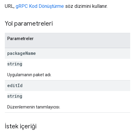
URL,
gRPC Kod Dönüştürme
söz dizimini kullanır.
s
Yol parametreleri
Parametreler
package
Name
string
Uygulamanın paket adı.
edit
Id
string
Düzenlemenin tanımlayıcısı.
İstek içeriği