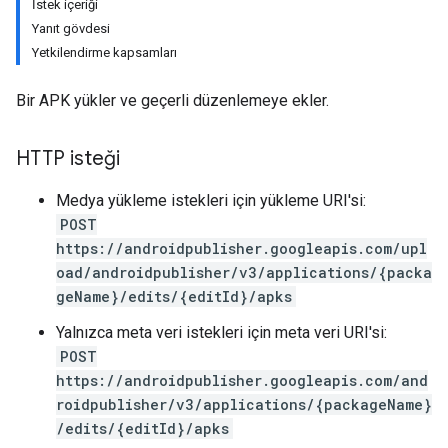
İstek içeriği
Yanıt gövdesi
Yetkilendirme kapsamları
Bir APK yükler ve geçerli düzenlemeye ekler.
HTTP isteği
Medya yükleme istekleri için yükleme URI'si:
POST
https://androidpublisher.googleapis.com/upl
oad/androidpublisher/v3/applications/{packa
geName}/edits/{editId}/apks
Yalnızca meta veri istekleri için meta veri URI'si:
POST
https://androidpublisher.googleapis.com/and
roidpublisher/v3/applications/{packageName}
ions
/edits/{editId}/apks
ions.offers