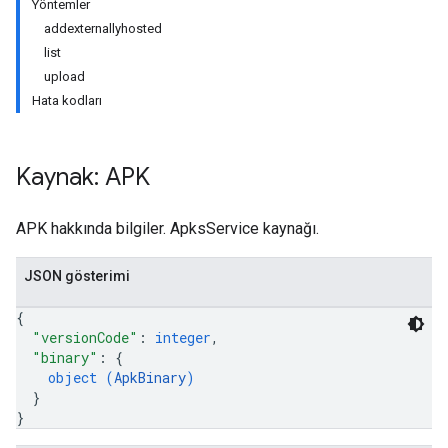
Yöntemler
addexternallyhosted
list
upload
Hata kodları
Kaynak: APK
APK hakkında bilgiler. ApksService kaynağı.
JSON gösterimi
{
"versionCode"
: 
integer
,
"binary"
: 
{
object (
ApkBinary
)
}
ions
}
ions.offers