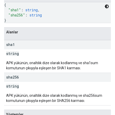
{
"sha1"
: 
string
,
"sha256"
: 
string
}
Alanlar
sha1
string
APK yükünün, onaltılık dize olarak kodlanmış ve sha1sum
komutunun çıkışıyla eşleşen bir SHA1 karması.
sha256
string
APK yükünün, onaltılık dize olarak kodlanmış ve sha256sum
komutunun çıkışıyla eşleşen bir SHA256 karması.
Yöntemler