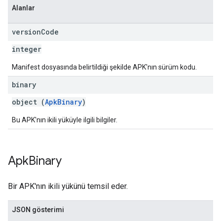
Alanlar
s
version
Code
integer
Manifest dosyasında belirtildiği şekilde APK'nın sürüm kodu.
binary
object (
ApkBinary
)
Bu APK'nın ikili yüküyle ilgili bilgiler.
Apk
Binary
Bir APK'nın ikili yükünü temsil eder.
JSON gösterimi