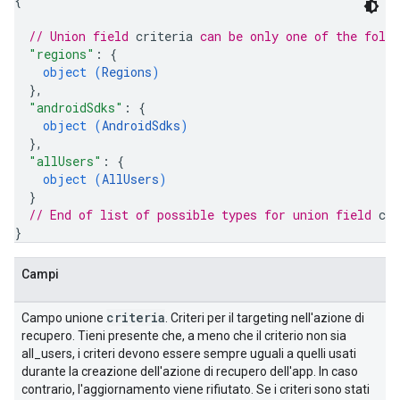
{
// Union field 
criteria
 can be only one of the foll
"regions"
: 
{
object (
Regions
)
}
,
"androidSdks"
: 
{
object (
AndroidSdks
)
}
,
"allUsers"
: 
{
object (
AllUsers
)
}
// End of list of possible types for union field 
cri
}
Campi
criteria
Campo unione
. Criteri per il targeting nell'azione di
recupero. Tieni presente che, a meno che il criterio non sia
all_users, i criteri devono essere sempre uguali a quelli usati
durante la creazione dell'azione di recupero dell'app. In caso
contrario, l'aggiornamento viene rifiutato. Se i criteri sono stati