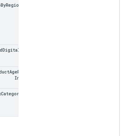
الاشتراكات
.
تحقيق الربح
o
By
Region
Code
billing
.
subscriptions
.
base
Plans
monetization
.
subscriptions
.
base
Plans
.
offers
الطلبات
purchase
.
products
purchases
.
productsv2
d
Digital
Asset
purchases
.
subscriptions
purchase
.
subscriptionsv2
ما مِن عمليات شراء
duct
Age
Rating
مُراجعات
Infos[]
System
APKs
.
variants
المستخدمون
x
Category
Code
الأنواع
All
Users
Android
Sdks
نوع صورة التطبيق
App
Recovery
Action