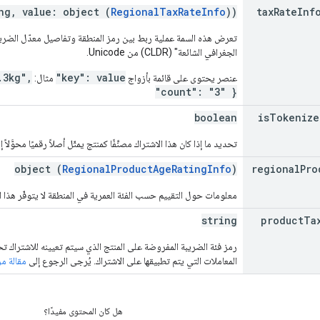
ng, value: object (
RegionalTaxRateInfo
))
tax
Rate
Inf
تعرض هذه السمة عملية ربط بين رمز المنطقة وتفاصيل معدّل الضريبة
الجغرافي الشائعة" (CLDR) من Unicode.
.3kg",
"key": value
عنصر يحتوي على قائمة بأزواج
مثال:
"count": "3" }
boolean
is
Tokenize
تحديد ما إذا كان هذا الاشتراك مصنَّفًا كمنتج يمثّل أصلاً رقميًا محوَّلاً 
object (
RegionalProductAgeRatingInfo
)
regional
Pro
معلومات حول التقييم حسب الفئة العمرية في المنطقة لا يتوفّر هذا الح
string
product
Ta
رمز فئة الضريبة المفروضة على المنتج الذي سيتم تعيينه للاشتراك ت
المعاملات التي يتم تطبيقها على الاشتراك. يُرجى الرجوع إلى
مقالة مر
هل كان المحتوى مفيدًا؟