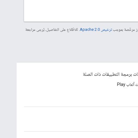
موز مرخّصة بموجب
ترخيص Apache 2.0‏
. للاطّلاع على التفاصيل، يُرجى مراجعة
ت برمجة التطبيقات ذات الصلة
لعاب Play