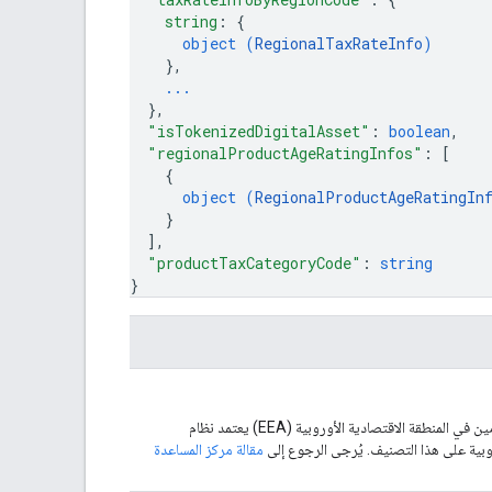
string
: 
{
object (
RegionalTaxRateInfo
)
}
,
...
}
,
"isTokenizedDigitalAsset"
: 
boolean
,
"regionalProductAgeRatingInfos"
: 
[
{
object (
RegionalProductAgeRatingIn
}
]
,
"productTaxCategoryCode"
: 
string
}
تصنيف المحتوى الرقمي أو الخدمة للمنتجات الموزَّعة على المستخدمين في المنطقة الاقتصادية الأوروبية (EEA) يعتمد نظام
روبية على هذا التصنيف. يُرجى الرجوع إلى
مقالة مركز المساعدة