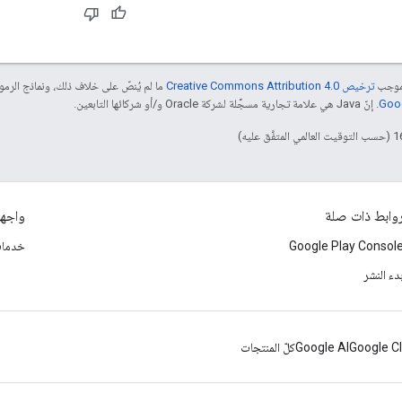
بموجب
ترخيص Creative Commons Attribution 4.0‏
ما لم يُنصّ على خلاف ذلك، ونماذج الر
. إنّ Java هي علامة تجارية مسجَّلة لشركة Oracle و/أو شركائها التابعين.
وابط ذات صلة
واجها
Google Play Consol
خدمات أ
دء النشر
Google C
Google AI
كلّ المنتجات