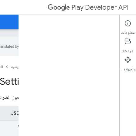
Play Developer API
الأدلة
المرجع
نماذج
معلومات
ملخّص الموارد
دردشة
موارد REST
الصفحة الرئيسية
ال
واجهة برمجة التطبيقات
التطبيقات
apps
.
device
Tier
Configs
Settings
applications
.
tracks
.
releases
استرداد التطبيقات
تفاصيل حول الضرائب وسياسة Google Play والامتثال القانون
appstoreappsreview
appstorecatalog
.
recent
App
Views
appstorecatalog
.
recent
Update
Events
تمثيل JSON
تعديلات
تعديل ملفات APK
التعديلات على الحِزم