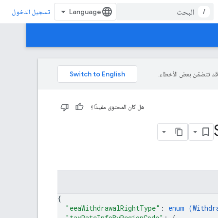
/
تسجيل الدخول
هل كان المحتوى مفيدًا؟
{
"eeaWithdrawalRightType"
: 
enum (
Withdr
"taxRateInfoByRegionCode"
: 
{