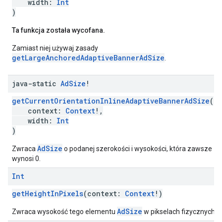
width:
Int
)
Ta funkcja została wycofana.
Zamiast niej używaj zasady
getLargeAnchoredAdaptiveBannerAdSize
.
java-static
Ad
Size
!
getCurrentOrientationInlineAdaptiveBannerAdSize
(
context:
Context
!,
width:
Int
)
AdSize
Zwraca
o podanej szerokości i wysokości, która zawsze
wynosi 0.
Int
getHeightInPixels
(context:
Context
!)
AdSize
Zwraca wysokość tego elementu
w pikselach fizycznych.