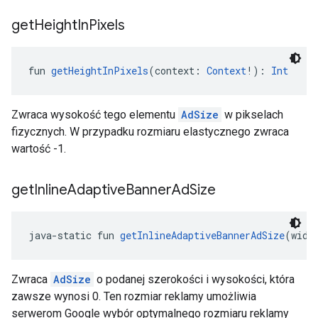
get
Height
In
Pixels
fun 
getHeightInPixels
(context: 
Context
!): 
Int
Zwraca wysokość tego elementu
AdSize
w pikselach
fizycznych. W przypadku rozmiaru elastycznego zwraca
wartość -1.
get
Inline
Adaptive
Banner
Ad
Size
java-static fun 
getInlineAdaptiveBannerAdSize
(widt
Zwraca
AdSize
o podanej szerokości i wysokości, która
zawsze wynosi 0. Ten rozmiar reklamy umożliwia
serwerom Google wybór optymalnego rozmiaru reklamy