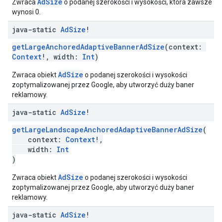
AdSize
Zwraca
o podanej szerokości i wysokości, która zawsze
wynosi 0.
java-static
Ad
Size
!
getLargeAnchoredAdaptiveBannerAdSize
(context:
Context
!, width:
Int
)
AdSize
Zwraca obiekt
o podanej szerokości i wysokości
zoptymalizowanej przez Google, aby utworzyć duży baner
reklamowy.
java-static
Ad
Size
!
getLargeLandscapeAnchoredAdaptiveBannerAdSize
(
context:
Context
!,
width:
Int
)
AdSize
Zwraca obiekt
o podanej szerokości i wysokości
zoptymalizowanej przez Google, aby utworzyć duży baner
reklamowy.
java-static
Ad
Size
!