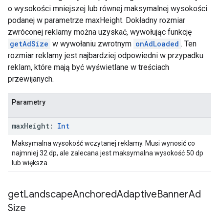
o wysokości mniejszej lub równej maksymalnej wysokości
podanej w parametrze maxHeight. Dokładny rozmiar
zwróconej reklamy można uzyskać, wywołując funkcję
getAdSize
w wywołaniu zwrotnym
onAdLoaded
. Ten
rozmiar reklamy jest najbardziej odpowiedni w przypadku
reklam, które mają być wyświetlane w treściach
przewijanych.
Parametry
max
Height:
Int
Maksymalna wysokość wczytanej reklamy. Musi wynosić co
najmniej 32 dp, ale zalecana jest maksymalna wysokość 50 dp
lub większa.
get
Landscape
Anchored
Adaptive
Banner
Ad
Size