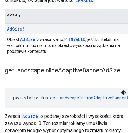
kontekstu, zwracana jest wartość
INVALID
.
Zwroty
Ad
Size
!
AdSize
INVALID
Obiekt
. Zwraca wartość
, jeśli kontekst ma
wartość null lub nie można określić wysokości urządzenia na
podstawie kontekstu.
get
Landscape
Inline
Adaptive
Banner
Ad
Size
java-static fun 
getLandscapeInlineAdaptiveBannerAd
Zwraca
AdSize
o podanej szerokości i wysokości, która
zawsze wynosi 0. Ten rozmiar reklamy umożliwia
serwerom Google wybór optymalnego rozmiaru reklamy