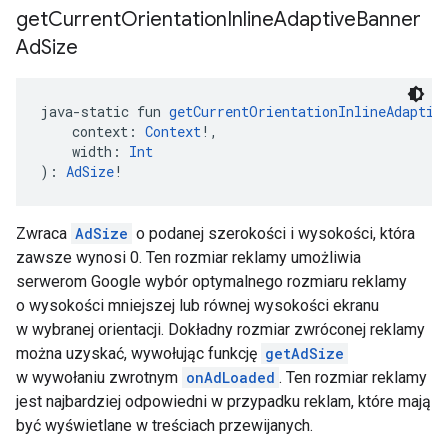
get
Current
Orientation
Inline
Adaptive
Banner
Ad
Size
java-static fun 
getCurrentOrientationInlineAdaptiv
    context: 
Context
!,
    width: 
Int
): 
AdSize
!
Zwraca
AdSize
o podanej szerokości i wysokości, która
zawsze wynosi 0. Ten rozmiar reklamy umożliwia
serwerom Google wybór optymalnego rozmiaru reklamy
o wysokości mniejszej lub równej wysokości ekranu
w wybranej orientacji. Dokładny rozmiar zwróconej reklamy
można uzyskać, wywołując funkcję
getAdSize
w wywołaniu zwrotnym
onAdLoaded
. Ten rozmiar reklamy
jest najbardziej odpowiedni w przypadku reklam, które mają
być wyświetlane w treściach przewijanych.