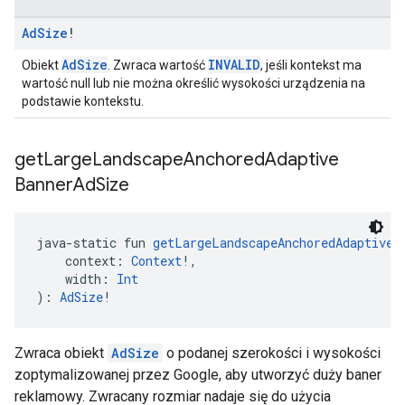
Ad
Size
!
AdSize
INVALID
Obiekt
. Zwraca wartość
, jeśli kontekst ma
wartość null lub nie można określić wysokości urządzenia na
podstawie kontekstu.
get
Large
Landscape
Anchored
Adaptive
Banner
Ad
Size
java-static fun 
getLargeLandscapeAnchoredAdaptiveB
    context: 
Context
!,
    width: 
Int
): 
AdSize
!
Zwraca obiekt
AdSize
o podanej szerokości i wysokości
zoptymalizowanej przez Google, aby utworzyć duży baner
reklamowy. Zwracany rozmiar nadaje się do użycia