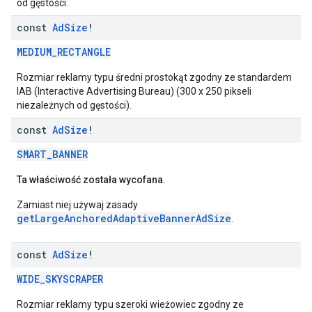
od gęstości.
const
Ad
Size
!
MEDIUM_RECTANGLE
Rozmiar reklamy typu średni prostokąt zgodny ze standardem
IAB (Interactive Advertising Bureau) (300 x 250 pikseli
niezależnych od gęstości).
const
Ad
Size
!
SMART_BANNER
Ta właściwość została wycofana.
Zamiast niej używaj zasady
getLargeAnchoredAdaptiveBannerAdSize
.
const
Ad
Size
!
WIDE_SKYSCRAPER
Rozmiar reklamy typu szeroki wieżowiec zgodny ze