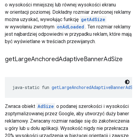
o wysokości mniejszej lub równej wysokości ekranu
w orientacji poziomej. Dokładny rozmiar zwróconej reklamy
można uzyskać, wywołując funkcję
getAdSize
w wywołaniu zwrotnym
onAdLoaded
. Ten rozmiar reklamy
jest najbardziej odpowiedni w przypadku reklam, które mają
być wyświetlane w treściach przewijanych.
get
Large
Anchored
Adaptive
Banner
Ad
Size
java-static fun 
getLargeAnchoredAdaptiveBannerAdSi
Zwraca obiekt
AdSize
o podanej szerokości i wysokości
zoptymalizowanej przez Google, aby utworzyć duży baner
reklamowy. Zwracany rozmiar nadaje się do zakotwiczenia
u góry lub u dołu aplikacji. Wysokość nigdy nie przekracza
20% wysokości urządzenia w bieżącej orientacji i zawsze