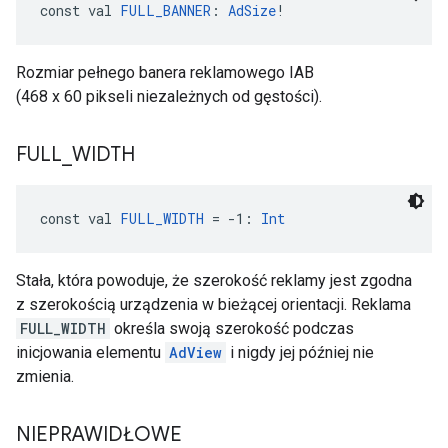
const val 
FULL_BANNER
: 
AdSize
!
Rozmiar pełnego banera reklamowego IAB
(468 x 60 pikseli niezależnych od gęstości).
FULL
_
WIDTH
const val 
FULL_WIDTH
 = -1: 
Int
Stała, która powoduje, że szerokość reklamy jest zgodna
z szerokością urządzenia w bieżącej orientacji. Reklama
FULL_WIDTH
określa swoją szerokość podczas
inicjowania elementu
AdView
i nigdy jej później nie
zmienia.
NIEPRAWIDŁOWE