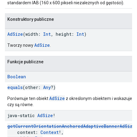
standardem IAB (160 x 600 pikseli niezależnych od gęstości).
Konstruktory publiczne
AdSize
(width:
Int
, height:
Int
)
AdSize
Tworzy nowy
.
Funkcje publiczne
Boolean
equals
(other:
Any
?)
AdSize
Porównuje ten obiekt
z określonym obiektem i wskazuje,
czy są równe.
java-static
Ad
Size
!
getCurrentOrientationAnchoredAdaptiveBannerAdSize
context:
Context
!,