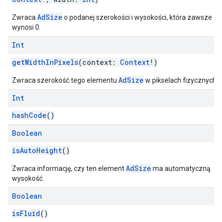
AdSize
Zwraca
o podanej szerokości i wysokości, która zawsze
wynosi 0.
Int
getWidthInPixels
(context:
Context
!)
AdSize
Zwraca szerokość tego elementu
w pikselach fizycznych.
Int
hashCode
()
Boolean
isAutoHeight
()
AdSize
Zwraca informację, czy ten element
ma automatyczną
wysokość.
Boolean
isFluid
()