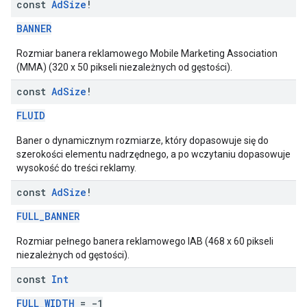
const
Ad
Size
!
BANNER
Rozmiar banera reklamowego Mobile Marketing Association
(MMA) (320 x 50 pikseli niezależnych od gęstości).
const
Ad
Size
!
FLUID
Baner o dynamicznym rozmiarze, który dopasowuje się do
szerokości elementu nadrzędnego, a po wczytaniu dopasowuje
wysokość do treści reklamy.
const
Ad
Size
!
FULL_BANNER
Rozmiar pełnego banera reklamowego IAB (468 x 60 pikseli
niezależnych od gęstości).
const
Int
FULL_WIDTH
= -1