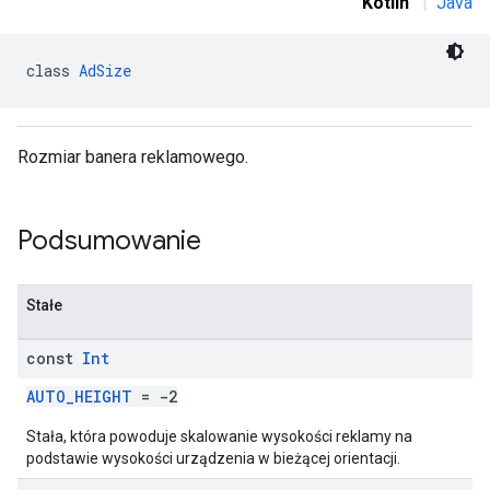
Kotlin
|
Java
r
class 
AdSize
Rozmiar banera reklamowego.
n
Podsumowanie
customevent
tb
Stałe
const
Int
AUTO_HEIGHT
= -2
rstitial
Stała, która powoduje skalowanie wysokości reklamy na
podstawie wysokości urządzenia w bieżącej orientacji.