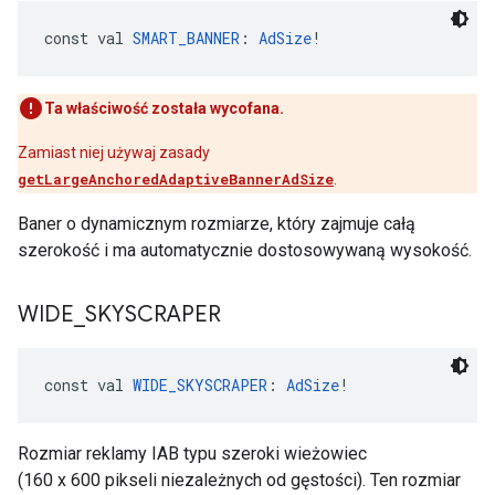
const val 
SMART_BANNER
: 
AdSize
!
Ta właściwość została wycofana.
Zamiast niej używaj zasady
getLargeAnchoredAdaptiveBannerAdSize
.
Baner o dynamicznym rozmiarze, który zajmuje całą
szerokość i ma automatycznie dostosowywaną wysokość.
WIDE
_
SKYSCRAPER
const val 
WIDE_SKYSCRAPER
: 
AdSize
!
Rozmiar reklamy IAB typu szeroki wieżowiec
(160 x 600 pikseli niezależnych od gęstości). Ten rozmiar