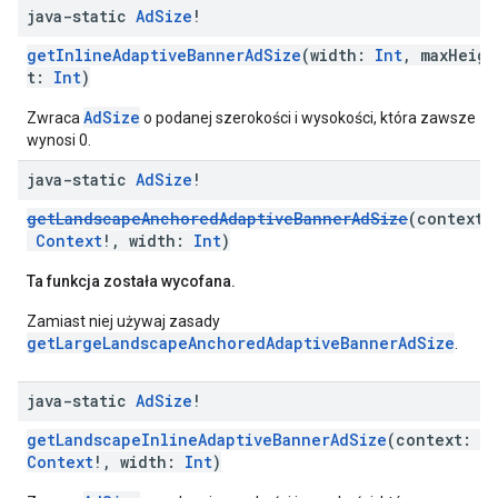
java-static
Ad
Size
!
getInlineAdaptiveBannerAdSize
(width:
Int
, maxHeigh
t:
Int
)
AdSize
Zwraca
o podanej szerokości i wysokości, która zawsze
wynosi 0.
java-static
Ad
Size
!
getLandscapeAnchoredAdaptiveBannerAdSize
(context:
Context
!, width:
Int
)
Ta funkcja została wycofana.
Zamiast niej używaj zasady
getLargeLandscapeAnchoredAdaptiveBannerAdSize
.
java-static
Ad
Size
!
getLandscapeInlineAdaptiveBannerAdSize
(context:
Context
!, width:
Int
)