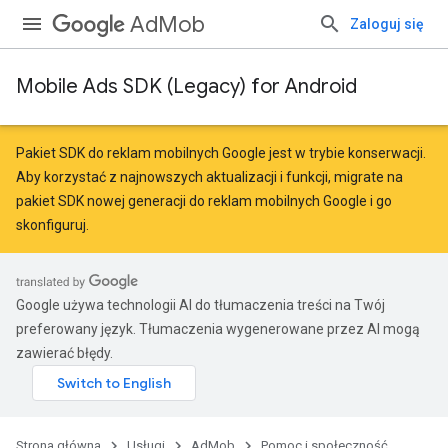
AdMob
Zaloguj się
Mobile Ads SDK (Legacy) for Android
Pakiet SDK do reklam mobilnych Google jest w trybie konserwacji.
Aby korzystać z najnowszych aktualizacji i funkcji,
migrate
na
pakiet SDK nowej generacji do reklam mobilnych Google
i go
skonfiguruj.
Google używa technologii AI do tłumaczenia treści na Twój
preferowany język. Tłumaczenia wygenerowane przez AI mogą
zawierać błędy.
Strona główna
Usługi
AdMob
Pomoc i społeczność