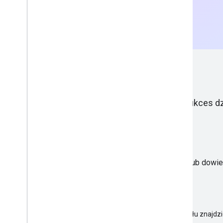
Rozpocznij
Zależy nam na tym, aby pomóc Ci osiągnąć sukces 
Bądź na bieżąco
Poznaj najnowsze informacje od naszego zespołu lub dowied
Blog dla deweloperów o reklamie w Google
Najnowsze posty, ogłoszenia i informacje od zespołu znajdz