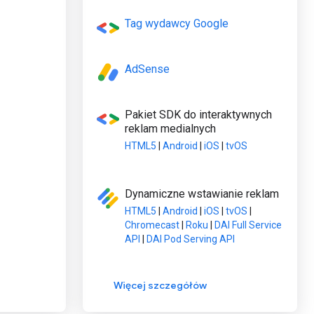
Tag wydawcy Google
AdSense
Pakiet SDK do interaktywnych
reklam medialnych
HTML5
|
Android
|
iOS
|
tvOS
Dynamiczne wstawianie reklam
HTML5
|
Android
|
iOS
|
tvOS
|
Chromecast
|
Roku
|
DAI Full Service
API
|
DAI Pod Serving API
Więcej szczegółów