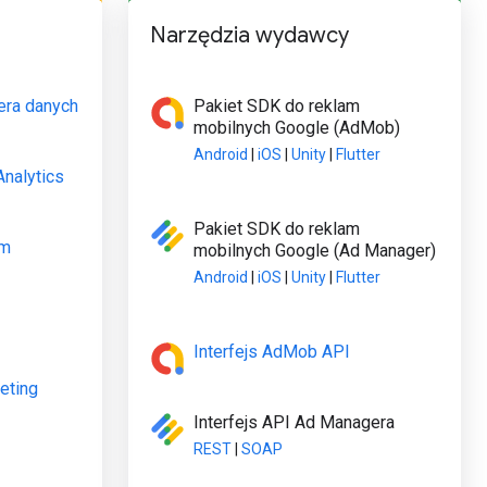
Narzędzia wydawcy
era danych
Pakiet SDK do reklam
mobilnych Google (AdMob)
Android
|
iOS
|
Unity
|
Flutter
Analytics
Pakiet SDK do reklam
am
mobilnych Google (Ad Manager)
Android
|
iOS
|
Unity
|
Flutter
Interfejs AdMob API
eting
Interfejs API Ad Managera
REST
|
SOAP