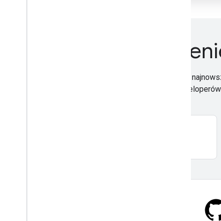
Oglądanie i uczen
Na naszych kanałach w YouTube znajdziesz najnows
wskazówki. Mamy specjalne treści dla deweloperów 
Subskrypcja