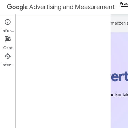
Prz
Advertising and Measurement
Google używa technologii AI do tłumaczeni
Informacje
Czat
Interfejs API
Google Advert
Centralne miejsce, w którym możesz nawiązać kontak