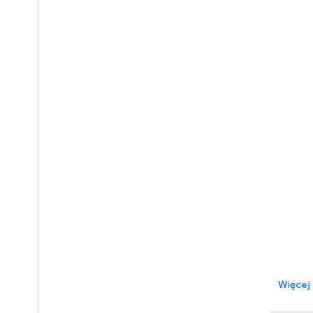
Interfejs API Marketplace
Interfejs API Campaign
Managera 360
Więcej szczegółów
Więcej