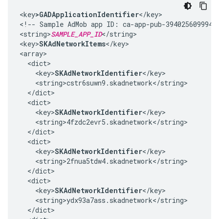
<key
>GADApplicationIdentifier
</key>

<!-- Sample AdMob app ID: ca-app-pub-39402560999425
<string>
SAMPLE_APP_ID
</string>

<key>
SKAdNetworkItems
</key>

<array>

  <dict>

    <key>
SKAdNetworkIdentifier
</key>

    <string>cstr6suwn9.skadnetwork</string>

  </dict>

  <dict>

    <key>
SKAdNetworkIdentifier
</key>

    <string>4fzdc2evr5.skadnetwork</string>

  </dict>

  <dict>

    <key>
SKAdNetworkIdentifier
</key>

    <string>2fnua5tdw4.skadnetwork</string>

  </dict>

  <dict>

    <key>
SKAdNetworkIdentifier
</key>

    <string>ydx93a7ass.skadnetwork</string>

  </dict>
