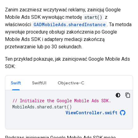
Zanim zaczniesz wczytywać reklamy, zainicjuj
Google
Mobile Ads SDK
wywołując metodę
start()
z
właściwości
GADMobileAds.sharedInstance
. Ta metoda
wywołuje procedurę obsługi zakończenia po
Google
Mobile Ads SDK
i adaptery mediacji zakończą
przetwarzanie lub po 30 sekundach.
Ten przykład pokazuje, jak zainicjować
Google Mobile Ads
SDK
:
Swift
SwiftUI
Objective-C
// Initialize the Google Mobile Ads SDK.
MobileAds
.
shared
.
start
()
ViewController
.
swift
Podczas inicjowania
Google Mobile Ads SDK
może