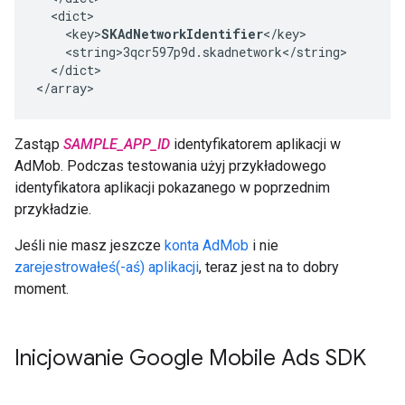
  <dict>

    <key>
SKAdNetworkIdentifier
</key>

    <string>3qcr597p9d.skadnetwork</string>

  </dict>

</array>
Zastąp
SAMPLE_APP_ID
identyfikatorem aplikacji w
AdMob. Podczas testowania użyj przykładowego
identyfikatora aplikacji pokazanego w poprzednim
przykładzie.
Jeśli nie masz jeszcze
konta AdMob
i nie
zarejestrowałeś(-aś) aplikacji
, teraz jest na to dobry
moment.
Inicjowanie
Google Mobile Ads SDK