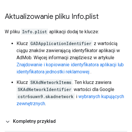
Aktualizowanie pliku Info
.
plist
W pliku
Info.plist
aplikacji dodaj te klucze:
Klucz
GADApplicationIdentifier
z wartością
ciągu znaków zawierającą identyfikator aplikacji w
AdMob. Więcej informacji znajdziesz w artykule
Znajdowanie i kopiowanie identyfikatora aplikacji lub
identyfikatora jednostki reklamowej
.
Klucz
SKAdNetworkItems
. Ten klucz zawiera
SKAdNetworkIdentifier
wartości dla Google
cstr6suwn9.skadnetwork
i
wybranych kupujących
zewnętrznych
.
Kompletny przykład