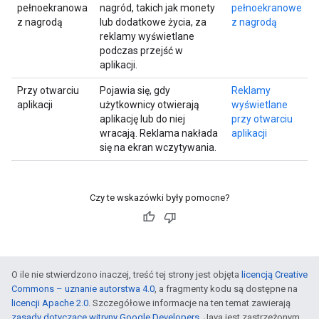
pełnoekranowa
nagród, takich jak monety
pełnoekranowe
z nagrodą
lub dodatkowe życia, za
z nagrodą
reklamy wyświetlane
podczas przejść w
aplikacji.
Przy otwarciu
Pojawia się, gdy
Reklamy
aplikacji
użytkownicy otwierają
wyświetlane
aplikację lub do niej
przy otwarciu
wracają. Reklama nakłada
aplikacji
się na ekran wczytywania.
Czy te wskazówki były pomocne?
O ile nie stwierdzono inaczej, treść tej strony jest objęta
licencją Creative
Commons – uznanie autorstwa 4.0
, a fragmenty kodu są dostępne na
licencji Apache 2.0
. Szczegółowe informacje na ten temat zawierają
zasady dotyczące witryny Google Developers
. Java jest zastrzeżonym