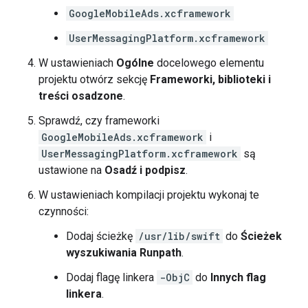
GoogleMobileAds.xcframework
UserMessagingPlatform.xcframework
W ustawieniach
Ogólne
docelowego elementu
projektu otwórz sekcję
Frameworki, biblioteki i
treści osadzone
.
Sprawdź, czy frameworki
GoogleMobileAds.xcframework
i
UserMessagingPlatform.xcframework
są
ustawione na
Osadź i podpisz
.
W ustawieniach kompilacji projektu wykonaj te
czynności:
Dodaj ścieżkę
/usr/lib/swift
do
Ścieżek
wyszukiwania Runpath
.
Dodaj flagę linkera
-ObjC
do
Innych flag
linkera
.