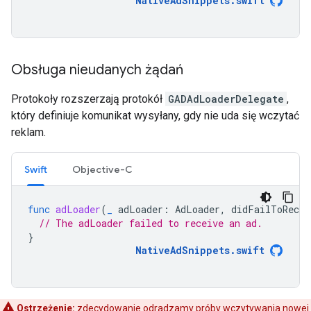
NativeAdSnippets
.
swift
Obsługa nieudanych żądań
Protokoły rozszerzają protokół
GADAdLoaderDelegate
,
który definiuje komunikat wysyłany, gdy nie uda się wczytać
reklam.
Swift
Objective-C
func
adLoader
(
_
adLoader
:
AdLoader
,
didFailToRecei
// The adLoader failed to receive an ad.
}
NativeAdSnippets
.
swift
Ostrzeżenie:
zdecydowanie odradzamy próby wczytywania nowej