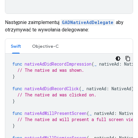
Następnie zaimplementuj
GADNativeAdDelegate
aby
otrzymywać te wywołania delegowane:
Swift
Objective-C
func
nativeAdDidRecordImpression
(
_
nativeAd
:
Nativ
// The native ad was shown.
}
func
nativeAdDidRecordClick
(
_
nativeAd
:
NativeAd
)
// The native ad was clicked on.
}
func
nativeAdWillPresentScreen
(
_
nativeAd
:
NativeA
// The native ad will present a full screen view
}
func
nativeAdWillDismissScreen
(
_
nativeAd
:
NativeA