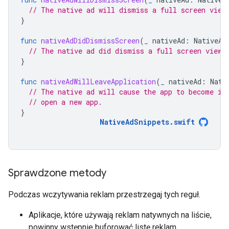
// The native ad will dismiss a full screen view
}
func
nativeAdDidDismissScreen
(
_
nativeAd
:
NativeAd
// The native ad did dismiss a full screen view.
}
func
nativeAdWillLeaveApplication
(
_
nativeAd
:
Nati
// The native ad will cause the app to become in
// open a new app.
}
NativeAdSnippets
.
swift
Sprawdzone metody
Podczas wczytywania reklam przestrzegaj tych reguł.
Aplikacje, które używają reklam natywnych na liście,
powinny wstępnie buforować listę reklam.