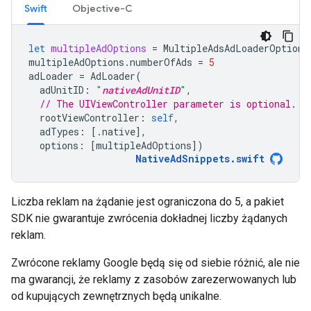
Swift
Objective-C
let
multipleAdOptions
=
MultipleAdsAdLoaderOptions
multipleAdOptions
.
numberOfAds
=
5
adLoader
=
AdLoader
(
adUnitID
:
"
nativeAdUnitID
"
,
// The UIViewController parameter is optional.
rootViewController
:
self
,
adTypes
:
[.
native
],
options
:
[
multipleAdOptions
])
NativeAdSnippets
.
swift
Liczba reklam na żądanie jest ograniczona do 5, a pakiet
SDK nie gwarantuje zwrócenia dokładnej liczby żądanych
reklam.
Zwrócone reklamy Google będą się od siebie różnić, ale nie
ma gwarancji, że reklamy z zasobów zarezerwowanych lub
od kupujących zewnętrznych będą unikalne.