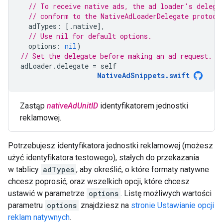
// To receive native ads, the ad loader's delega
// conform to the NativeAdLoaderDelegate protoco
adTypes
:
[.
native
],
// Use nil for default options.
options
:
nil
)
// Set the delegate before making an ad request.
adLoader
.
delegate
=
self
NativeAdSnippets
.
swift
Zastąp
nativeAdUnitID
identyfikatorem jednostki
reklamowej.
Potrzebujesz identyfikatora jednostki reklamowej (możesz
użyć identyfikatora testowego), stałych do przekazania
w tablicy
adTypes
, aby określić, o które formaty natywne
chcesz poprosić, oraz wszelkich opcji, które chcesz
ustawić w parametrze
options
. Listę możliwych wartości
parametru
options
znajdziesz na
stronie Ustawianie opcji
reklam natywnych
.