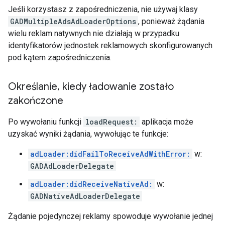
Jeśli korzystasz z zapośredniczenia, nie używaj klasy
GADMultipleAdsAdLoaderOptions
, ponieważ żądania
wielu reklam natywnych nie działają w przypadku
identyfikatorów jednostek reklamowych skonfigurowanych
pod kątem zapośredniczenia.
Określanie
,
kiedy ładowanie zostało
zakończone
Po wywołaniu funkcji
loadRequest:
aplikacja może
uzyskać wyniki żądania, wywołując te funkcje:
adLoader:didFailToReceiveAdWithError:
w:
GADAdLoaderDelegate
adLoader:didReceiveNativeAd:
w:
GADNativeAdLoaderDelegate
Żądanie pojedynczej reklamy spowoduje wywołanie jednej