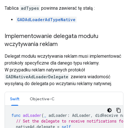
Tablica
adTypes
powinna zawierać tę stałą :
GADAdLoaderAdTypeNative
Implementowanie delegata modułu
wczytywania reklam
Delegat modułu wczytywania reklam musi implementować
protokoły specyficzne dla danego typu reklamy.
W przypadku reklam natywnych protokół
GADNativeAdLoaderDelegate
zawiera wiadomość
wysyłaną do delegata po wczytaniu reklamy natywnej.
Swift
Objective-C
func
adLoader
(
_
adLoader
:
AdLoader
,
didReceive
nat
// Set the delegate to receive notifications for 
nativeAd
.
delegate
=
self