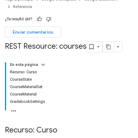
s
Referencia
¿Te resultó útil?
udentSubmissions
Enviar comentarios
REST Resource: courses
hments
En esta página
Recurso: Curso
CourseState
Submissions
CourseMaterialSet
CourseMaterial
ers
GradebookSettings
Recurso: Curso