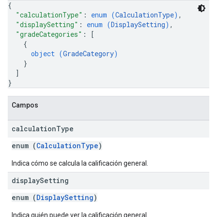
{
"calculationType"
: 
enum (
CalculationType
)
,
"displaySetting"
: 
enum (
DisplaySetting
)
,
"gradeCategories"
: 
[
{
object (
GradeCategory
)
}
]
}
Campos
calculation
Type
enum (
CalculationType
)
Indica cómo se calcula la calificación general.
display
Setting
enum (
DisplaySetting
)
Indica quién puede ver la calificación general.