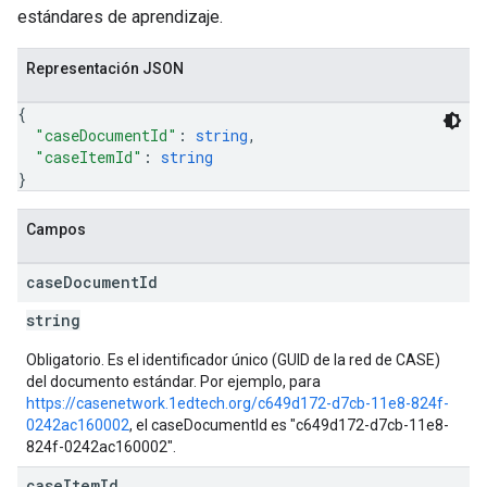
estándares de aprendizaje.
Representación JSON
{
"caseDocumentId"
: 
string
,
"caseItemId"
: 
string
}
Campos
case
Document
Id
string
Obligatorio. Es el identificador único (GUID de la red de CASE)
del documento estándar. Por ejemplo, para
https://casenetwork.1edtech.org/c649d172-d7cb-11e8-824f-
0242ac160002
, el caseDocumentId es "c649d172-d7cb-11e8-
824f-0242ac160002".
case
Item
Id