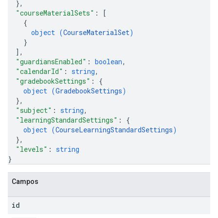
}
,
"courseMaterialSets"
: 
[
{
object (
CourseMaterialSet
)
}
]
,
"guardiansEnabled"
: 
boolean
,
"calendarId"
: 
string
,
"gradebookSettings"
: 
{
object (
GradebookSettings
)
}
,
"subject"
: 
string
,
"learningStandardSettings"
: 
{
object (
CourseLearningStandardSettings
)
}
,
"levels"
: 
string
}
Campos
id