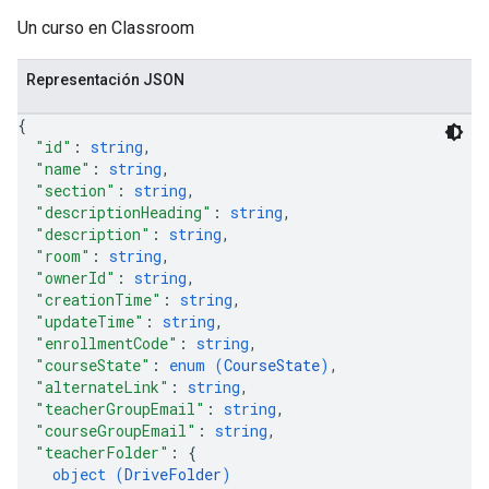
Un curso en Classroom
Representación JSON
{
"id"
: 
string
,
"name"
: 
string
,
"section"
: 
string
,
"descriptionHeading"
: 
string
,
"description"
: 
string
,
"room"
: 
string
,
"ownerId"
: 
string
,
"creationTime"
: 
string
,
"updateTime"
: 
string
,
"enrollmentCode"
: 
string
,
"courseState"
: 
enum (
CourseState
)
,
"alternateLink"
: 
string
,
"teacherGroupEmail"
: 
string
,
"courseGroupEmail"
: 
string
,
"teacherFolder"
: 
{
object (
DriveFolder
)