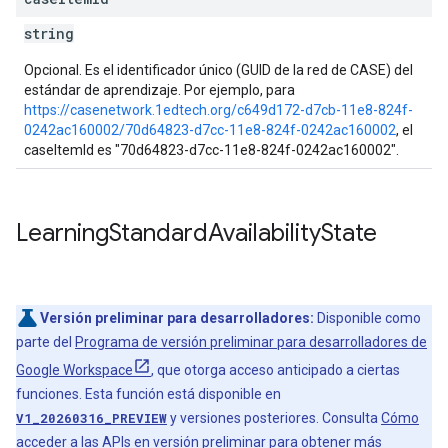
string
Opcional. Es el identificador único (GUID de la red de CASE) del
estándar de aprendizaje. Por ejemplo, para
https://casenetwork.1edtech.org/c649d172-d7cb-11e8-824f-
0242ac160002/70d64823-d7cc-11e8-824f-0242ac160002
, el
caseItemId es "70d64823-d7cc-11e8-824f-0242ac160002".
Learning
Standard
Availability
State
Versión preliminar para desarrolladores:
Disponible como
parte del
Programa de versión preliminar para desarrolladores de
Google Workspace
, que otorga acceso anticipado a ciertas
funciones. Esta función está disponible en
V1_20260316_PREVIEW
y versiones posteriores. Consulta
Cómo
acceder a las APIs en versión preliminar
para obtener más