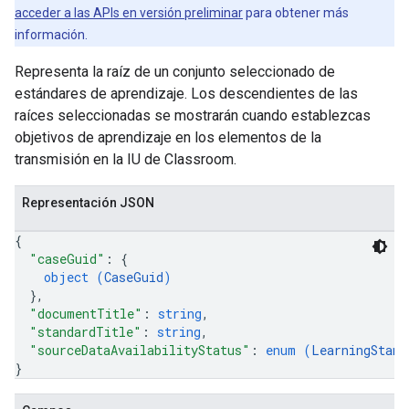
acceder a las APIs en versión preliminar
para obtener más
información.
Representa la raíz de un conjunto seleccionado de
estándares de aprendizaje. Los descendientes de las
raíces seleccionadas se mostrarán cuando establezcas
objetivos de aprendizaje en los elementos de la
transmisión en la IU de Classroom.
Representación JSON
{
"caseGuid"
: 
{
object (
CaseGuid
)
}
,
"documentTitle"
: 
string
,
"standardTitle"
: 
string
,
"sourceDataAvailabilityStatus"
: 
enum (
LearningStand
}