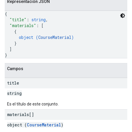
Representación JSON
{
"title"
: 
string
,
"materials"
: 
[
{
object (
CourseMaterial
)
}
]
}
Campos
title
string
Es el título de este conjunto.
materials[]
object (
CourseMaterial
)