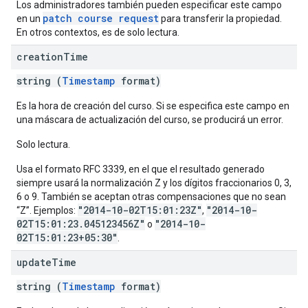
Los administradores también pueden especificar este campo
patch course request
en un
para transferir la propiedad.
En otros contextos, es de solo lectura.
creation
Time
string (
Timestamp
format)
Es la hora de creación del curso. Si se especifica este campo en
una máscara de actualización del curso, se producirá un error.
Solo lectura.
Usa el formato RFC 3339, en el que el resultado generado
siempre usará la normalización Z y los dígitos fraccionarios 0, 3,
6 o 9. También se aceptan otras compensaciones que no sean
"2014-10-02T15:01:23Z"
"2014-10-
“Z”. Ejemplos:
,
02T15:01:23.045123456Z"
"2014-10-
o
02T15:01:23+05:30"
.
update
Time
string (
Timestamp
format)