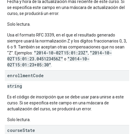
Fecha y hora de la actualización más reciente de este curso. Si
se especifica este campo en una máscara de actualización del
curso, se producirá un error.
Solo lectura.
Usa el formato RFC 3339, en el que el resultado generado
siempre usará la normalización Z y los dígitos fraccionarios 0, 3,
6 o 9. También se aceptan otras compensaciones que no sean
"2014-10-02T15:01:23Z"
"2014-10-
“Z”. Ejemplos:
,
02T15:01:23.045123456Z"
"2014-10-
o
02T15:01:23+05:30"
.
enrollment
Code
string
Es el código de inscripción que se debe usar para unirse a este
curso. Si se especifica este campo en una máscara de
actualización del curso, se producirá un error.
Solo lectura.
course
State