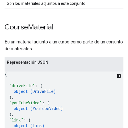
Son los materiales adjuntos a este conjunto.
Course
Material
Es un material adjunto a un curso como parte de un conjunto
de materiales.
Representación JSON
{
"driveFile"
: 
{
object (
DriveFile
)
}
,
"youTubeVideo"
: 
{
object (
YouTubeVideo
)
}
,
"link"
: 
{
object (
Link
)