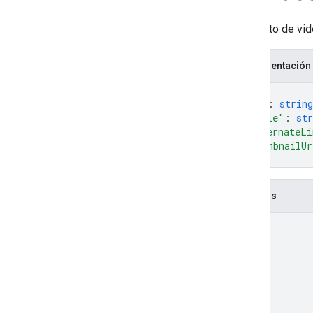
courses
.
course
Work
.
add
On
Attachments
Elemento de vid
courses
.
course
Work
.
add
On
Attachments
.
student
Submissions
Representación
courses
.
course
Work
.
rubrics
courses
.
course
Work
.
student
{
Submissions
"id"
: 
string
courses
.
course
Work
Materials
"title"
: 
str
courses
.
course
Work
Materials
.
add
On
"alternateLi
Attachments
"thumbnailUr
publicaciones de cursos
}
courses
.
posts
.
add
On
Attachments
courses
.
posts
.
add
On
Attachments
.
Campos
student
Submissions
courses
.
student
Groups
id
courses
.
student
Groups
.
student
Group
Members
courses
.
students
title
courses
.
teachers
cursos
.
topics