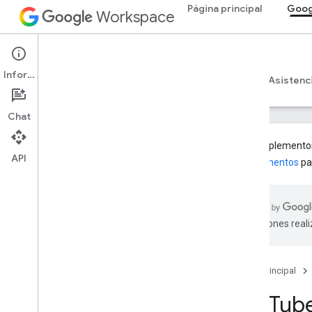
Página principal
Goog
Workspace
Google Classroom
Información
Descripción general
Guías
Referencia
Asistenc
Chat
Los complementos 
API
complementos
pa
Descripción general
Recursos de REST
traducciones real
cursos
courses
.
aliases
courses
.
announcements
Página principal
courses
.
announcements
.
add
On
Attachments
You
Tub
courses
.
course
Work