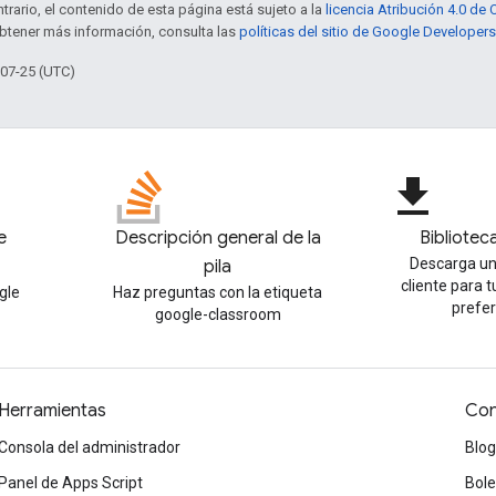
trario, el contenido de esta página está sujeto a la
licencia Atribución 4.0 d
obtener más información, consulta las
políticas del sitio de Google Developers
-07-25 (UTC)
file_download
e
Descripción general de la
Bibliotec
Descarga un
pila
cliente para 
gle
Haz preguntas con la etiqueta
prefe
google-classroom
Herramientas
Con
Consola del administrador
Blog
Panel de Apps Script
Bole