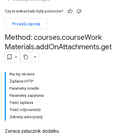
Czy te wskazówki były pomocne?
Prześlij opinię
Method: courses
.
course
Work
Submissions
Materials
.
add
On
Attachments
.
get
ers
Na tej stronie
Żądanie HTTP
Parametry ścieżki
Parametry zapytania
Treść żądania
Treść odpowiedzi
Zakresy autoryzacji
Zwraca załącznik dodatku.