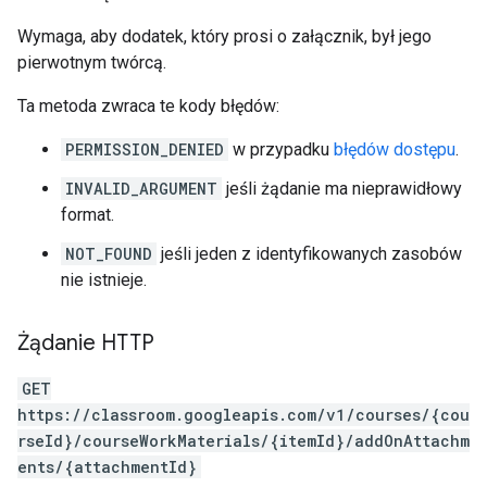
Wymaga, aby dodatek, który prosi o załącznik, był jego
pierwotnym twórcą.
Ta metoda zwraca te kody błędów:
PERMISSION_DENIED
w przypadku
błędów dostępu
.
INVALID_ARGUMENT
jeśli żądanie ma nieprawidłowy
format.
NOT_FOUND
jeśli jeden z identyfikowanych zasobów
nie istnieje.
Żądanie HTTP
GET
https://classroom.googleapis.com/v1/courses/{cou
rseId}/courseWorkMaterials/{itemId}/addOnAttachm
ents/{attachmentId}