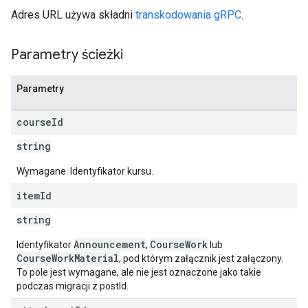
Adres URL używa składni
transkodowania gRPC
.
Parametry ścieżki
Parametry
course
Id
string
Wymagane. Identyfikator kursu.
item
Id
string
Announcement
CourseWork
Identyfikator
,
lub
CourseWorkMaterial
, pod którym załącznik jest załączony.
To pole jest wymagane, ale nie jest oznaczone jako takie
podczas migracji z postId.