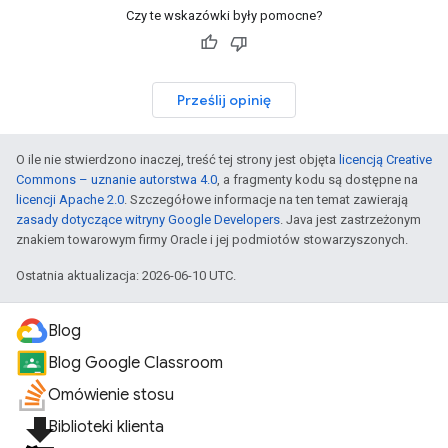
Czy te wskazówki były pomocne?
Prześlij opinię
O ile nie stwierdzono inaczej, treść tej strony jest objęta
licencją Creative
Commons – uznanie autorstwa 4.0
, a fragmenty kodu są dostępne na
licencji Apache 2.0
. Szczegółowe informacje na ten temat zawierają
zasady dotyczące witryny Google Developers
. Java jest zastrzeżonym
znakiem towarowym firmy Oracle i jej podmiotów stowarzyszonych.
Ostatnia aktualizacja: 2026-06-10 UTC.
Blog
Blog Google Classroom
Omówienie stosu
file_download
Biblioteki klienta