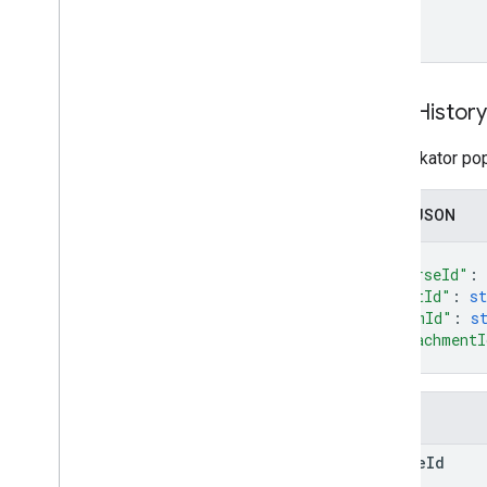
Copy
History
Identyfikator po
Zapis JSON
{
"courseId"
: 
"postId"
: 
st
"itemId"
: 
s
"attachmentI
}
Pola
course
Id