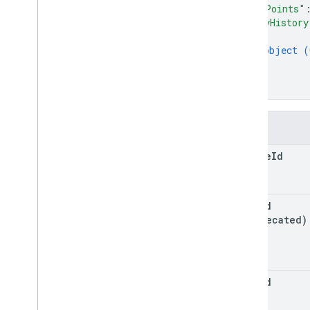
"maxPoints"
Kategoria ocen
"copyHistory
Grading
Period
Settings
{
Opcje uczniów
object (
Link
}
]
Odpowiedź List
Add
On
Attachments
}
Materiał
Modyfikowanie
Indywidualnych
Opcje
Uczniowie
Pola
Wersja testowa
course
Id
Stan zadania
Pora dnia
Film w You
Tube
post
Id
(deprecated)
Dokumentacja biblioteki klienta
Przeglądarka
Go
Java
item
Id
.
NET
Node
.
js