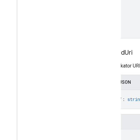
Embed
Uri
Identyfikator U
Zapis JSON
{
"uri"
: 
strin
}
Pola
uri