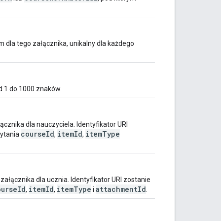
m dla tego załącznika, unikalny dla każdego
d 1 do 1000 znaków.
cznika dla nauczyciela. Identyfikator URI
courseId
itemId
itemType
pytania
,
,
ałącznika dla ucznia. Identyfikator URI zostanie
ourseId
itemId
itemType
attachmentId
,
,
i
.