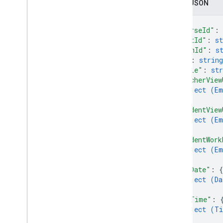
Zapis JSON
courses
.
student
Groups
.
student
Group
Members
{
kursy
.
uczniowie
"courseId"
: 
"postId"
: 
st
kursy
.
nauczyciele
"itemId"
: 
s
kursy
.
topics
"id"
: 
string
Zaproszenia
"title"
: 
str
rejestracje
"teacherView
Profile użytkowników
object (
Em
}
,
zaproszenia
_
profili
.
guardian
"studentView
profile
Profiles
.
guardians
object (
Em
}
,
Typy
"studentWork
Add
On
Context
object (
Em
}
,
Tryb przypisania
"dueDate"
: 
{
Typ zadania
object (
Da
Data
}
,
Plik na Dysku
"dueTime"
: 
Folder Dysku
object (
Ti
}
,
Formularz