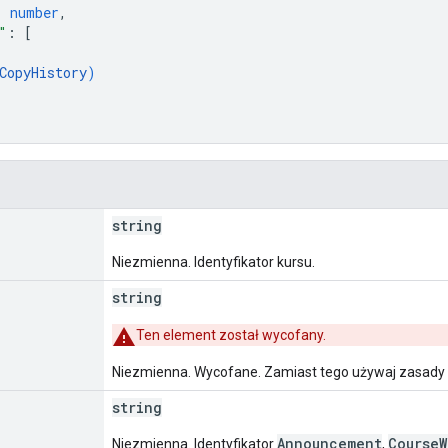
: 
number
,
"
: 
[
CopyHistory
)
string
Niezmienna. Identyfikator kursu.
string
Ten element został wycofany.
Niezmienna. Wycofane. Zamiast tego używaj zasady
string
Announcement
CourseW
Niezmienna. Identyfikator
,