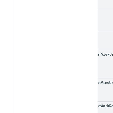
PHP
Python
id
Ruby
Inne informacje
Dostęp do interfejsów API podglądu
title
Standardowe parametry zapytania
Limity wykorzystania
teacher
View
U
Pobrania
Biblioteki klienta z wsparciem
dotyczącym kwalifikacji
użytkowników
Biblioteki klienta z obsługą celów
student
View
U
edukacyjnych
student
Work
R