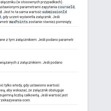
 załączniku (w stosownych przypadkach).
courseId
z ustawionymi parametrami zapytania
,
d
submissionId
. Jest to ta sama wartość
t
, gdy uczeń wyświetla załącznik. Jeśli
maxPoints
rametr
zostanie również pominięty.
ane z tym załącznikiem. Jeśli podano parametr
wiązanych z załącznikiem. Jeśli podano
ć tylko wtedy, gdy ustawiono wartość
ową, aby wskazać, że załącznik obsługuje
eujemną liczbą całkowitą. Jeśli wartość jest
przekazywania ocen.