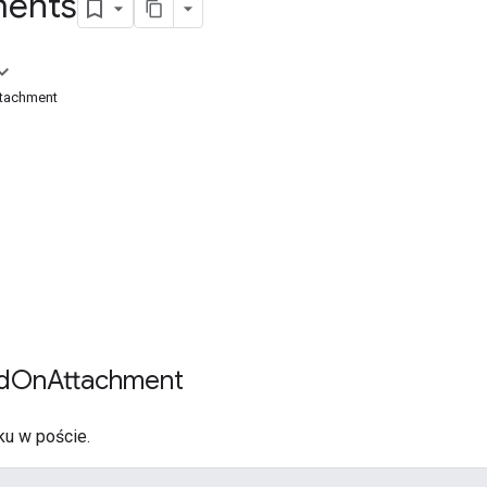
ments
tachment
d
On
Attachment
ku w poście.