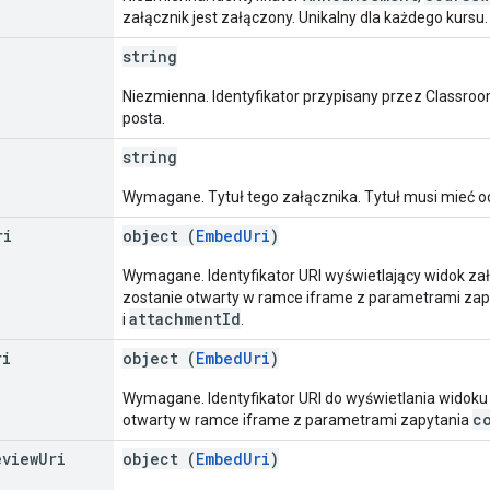
załącznik jest załączony. Unikalny dla każdego kursu.
string
Niezmienna. Identyfikator przypisany przez Classroo
posta.
string
Wymagane. Tytuł tego załącznika. Tytuł musi mieć o
ri
object (
EmbedUri
)
Wymagane. Identyfikator URI wyświetlający widok załą
zostanie otwarty w ramce iframe z parametrami za
attachmentId
i
.
ri
object (
EmbedUri
)
Wymagane. Identyfikator URI do wyświetlania widoku z
c
otwarty w ramce iframe z parametrami zapytania
eview
Uri
object (
EmbedUri
)