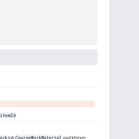
itemId
.
ork
CourseWorkMaterial
lub
, pod którym