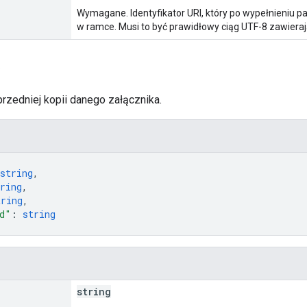
Wymagane. Identyfikator URI, który po wypełnieniu
w ramce. Musi to być prawidłowy ciąg UTF-8 zawiera
przedniej kopii danego załącznika.
string
,
ring
,
tring
,
d"
: 
string
string