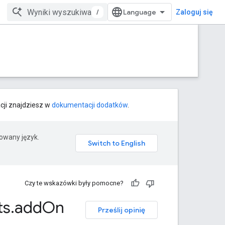
/
Zaloguj się
cji znajdziesz w
dokumentacji dodatków
.
rowany język.
Czy te wskazówki były pomocne?
ts
.
add
On
Prześlij opinię