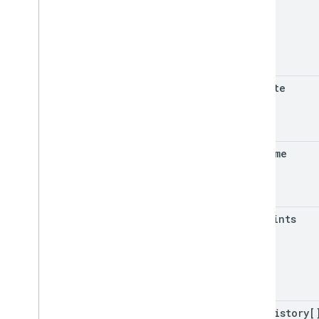
due
Date
due
Time
max
Points
copy
History[