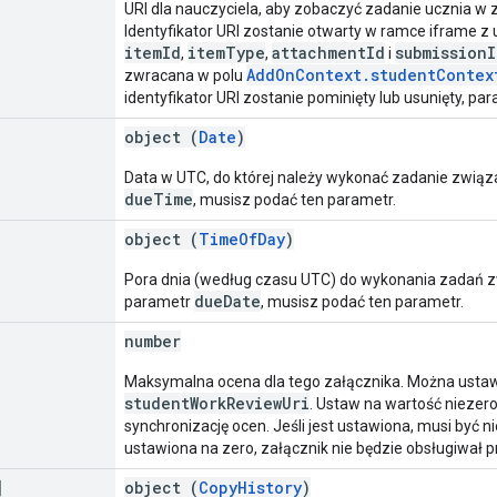
URI dla nauczyciela, aby zobaczyć zadanie ucznia w
Identyfikator URI zostanie otwarty w ramce iframe 
itemId
itemType
attachmentId
submissionI
,
,
i
AddOnContext.studentContex
zwracana w polu
identyfikator URI zostanie pominięty lub usunięty, pa
object (
Date
)
Data w UTC, do której należy wykonać zadanie związ
dueTime
, musisz podać ten parametr.
object (
TimeOfDay
)
Pora dnia (według czasu UTC) do wykonania zadań z
dueDate
parametr
, musisz podać ten parametr.
number
Maksymalna ocena dla tego załącznika. Można ustawi
studentWorkReviewUri
. Ustaw na wartość niezer
synchronizację ocen. Jeśli jest ustawiona, musi być ni
ustawiona na zero, załącznik nie będzie obsługiwał 
]
object (
CopyHistory
)