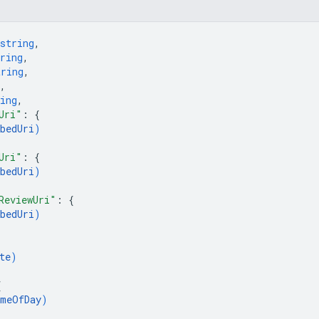
string
,
ring
,
tring
,
,
ing
,
Uri"
: 
{
bedUri
)
Uri"
: 
{
bedUri
)
ReviewUri"
: 
{
bedUri
)
te
)
{
meOfDay
)