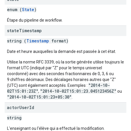
enum (
State
)
Étape du pipeline de workflow.
state
Timestamp
string (
Timestamp
format)
Date et heure auxquelles la demande est passée à cet état.
Utilise la norme RFC 3339, où la sortie générée utilise toujours le
format UTC (indiqué par "Z" pour le temps universel
coordonné) avec des secondes fractionnaires de 0, 3, 6 ou
9 chiffres décimaux. Des décalages horaires autres que "Z"
"2014-10-
(UTC) sont également acceptés. Exemples :
02T15:01:23Z"
"2014-10-02T15:01:23.045123456Z"
,
ou
"2014-10-02T15:01:23+05:30"
.
actor
User
Id
string
L'enseignant ou l'élève qui a effectué la modification.