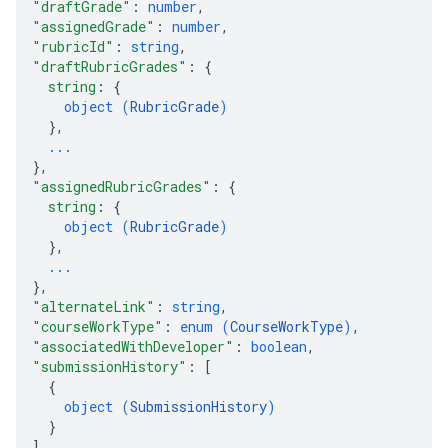
"draftGrade"
: 
number
,
"assignedGrade"
: 
number
,
"rubricId"
: 
string
,
"draftRubricGrades"
: 
{
string
: 
{
object (
RubricGrade
)
}
,
...
}
,
"assignedRubricGrades"
: 
{
string
: 
{
object (
RubricGrade
)
}
,
...
}
,
"alternateLink"
: 
string
,
"courseWorkType"
: 
enum (
CourseWorkType
)
,
"associatedWithDeveloper"
: 
boolean
,
"submissionHistory"
: 
[
{
object (
SubmissionHistory
)
}
]
,