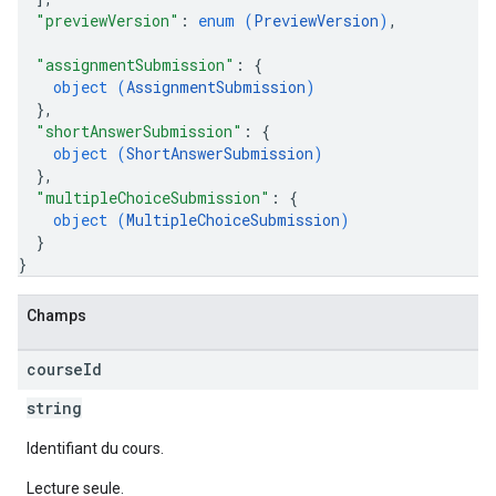
"previewVersion"
: 
enum (
PreviewVersion
)
,
"assignmentSubmission"
: 
{
object (
AssignmentSubmission
)
}
,
"shortAnswerSubmission"
: 
{
object (
ShortAnswerSubmission
)
}
,
"multipleChoiceSubmission"
: 
{
object (
MultipleChoiceSubmission
)
}
}
Champs
course
Id
string
Identifiant du cours.
Lecture seule.