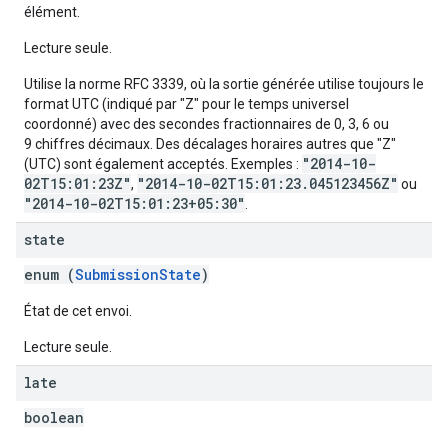
élément.
Lecture seule.
Utilise la norme RFC 3339, où la sortie générée utilise toujours le
format UTC (indiqué par "Z" pour le temps universel
coordonné) avec des secondes fractionnaires de 0, 3, 6 ou
9 chiffres décimaux. Des décalages horaires autres que "Z"
"2014-10-
(UTC) sont également acceptés. Exemples :
02T15:01:23Z"
"2014-10-02T15:01:23.045123456Z"
,
ou
"2014-10-02T15:01:23+05:30"
.
state
enum (
SubmissionState
)
État de cet envoi.
Lecture seule.
late
boolean