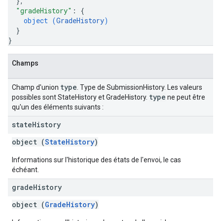
}
,
"gradeHistory"
: 
{
object (
GradeHistory
)
}
}
Champs
type
Champ d'union
. Type de SubmissionHistory. Les valeurs
type
possibles sont StateHistory et GradeHistory.
ne peut être
qu'un des éléments suivants :
state
History
object (
StateHistory
)
Informations sur l'historique des états de l'envoi, le cas
échéant.
grade
History
object (
GradeHistory
)