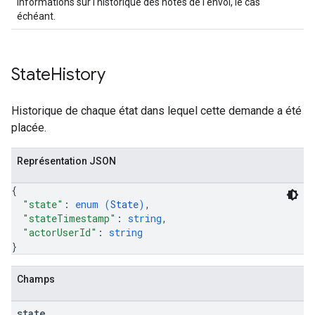
Informations sur l'historique des notes de l'envoi, le cas
échéant.
State
History
Historique de chaque état dans lequel cette demande a été
placée.
Représentation JSON
{
"state"
: 
enum (
State
)
,
"stateTimestamp"
: 
string
,
"actorUserId"
: 
string
}
Champs
state