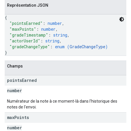
Représentation JSON
{
"pointsEarned"
: 
number
,
"maxPoints"
: 
number
,
"gradeTimestamp"
: 
string
,
"actorUserId"
: 
string
,
"gradeChangeType"
: 
enum (
GradeChangeType
)
}
Champs
points
Earned
number
Numérateur de la note à ce moment-là dans l'historique des
notes de l'envoi.
max
Points
number