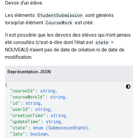
Devoir d'un élève.
Les éléments
StudentSubmission
sont générés
lorsqu'un élément
CourseWork
est créé.
Il est possible que les devoirs des élèves qui n'ont jamais
été consultés (c'est-à-dire dont l'état est
state
=
NOUVEAU) n'aient pas de date de création ni de date de
modification.
Représentation JSON
{
"courseId"
: 
string
,
"courseWorkId"
: 
string
,
"id"
: 
string
,
"userId"
: 
string
,
"creationTime"
: 
string
,
"updateTime"
: 
string
,
"state"
: 
enum (
SubmissionState
)
,
"late"
: 
boolean
,