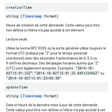
creation
Time
string (
Timestamp
format)
Heure de création de cette demande. Cette valeur peut être
non définie si l'élève n'a pas accédé à cet élément.
Lecture seule.
Utilise la norme RFC 3339, où la sortie générée utilise toujours le
format UTC (indiqué par "Z" pour le temps universel
coordonné) avec des secondes fractionnaires de 0, 3, 6 ou
9 chiffres décimaux. Des décalages horaires autres que "Z"
"2014-10-
(UTC) sont également acceptés. Exemples :
02T15:01:23Z"
"2014-10-02T15:01:23.045123456Z"
,
ou
"2014-10-02T15:01:23+05:30"
.
update
Time
string (
Timestamp
format)
Date et heure de la dernière mise à jour de cette demande.
Cette valeur peut être non définie si l'élève n'a pas accédé à cet