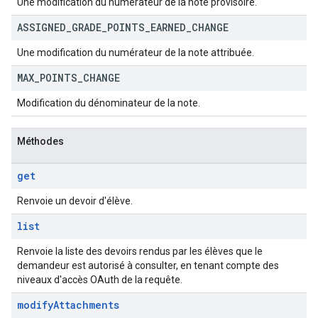
Une modification du numérateur de la note provisoire.
ASSIGNED
_
GRADE
_
POINTS
_
EARNED
_
CHANGE
Une modification du numérateur de la note attribuée.
MAX
_
POINTS
_
CHANGE
Modification du dénominateur de la note.
Méthodes
get
Renvoie un devoir d'élève.
list
Renvoie la liste des devoirs rendus par les élèves que le
demandeur est autorisé à consulter, en tenant compte des
niveaux d'accès OAuth de la requête.
modify
Attachments