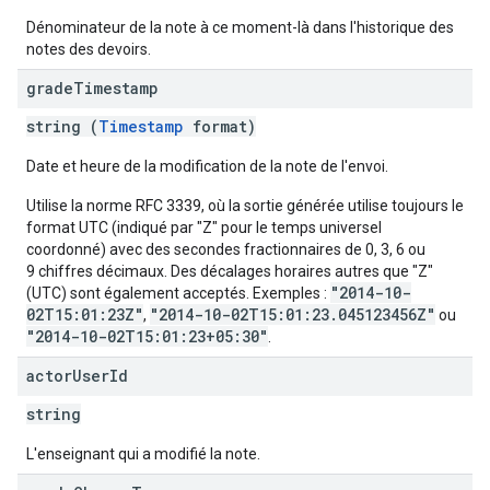
Dénominateur de la note à ce moment-là dans l'historique des
notes des devoirs.
grade
Timestamp
string (
Timestamp
format)
Date et heure de la modification de la note de l'envoi.
Utilise la norme RFC 3339, où la sortie générée utilise toujours le
format UTC (indiqué par "Z" pour le temps universel
coordonné) avec des secondes fractionnaires de 0, 3, 6 ou
9 chiffres décimaux. Des décalages horaires autres que "Z"
"2014-10-
(UTC) sont également acceptés. Exemples :
02T15:01:23Z"
"2014-10-02T15:01:23.045123456Z"
,
ou
"2014-10-02T15:01:23+05:30"
.
actor
User
Id
string
L'enseignant qui a modifié la note.