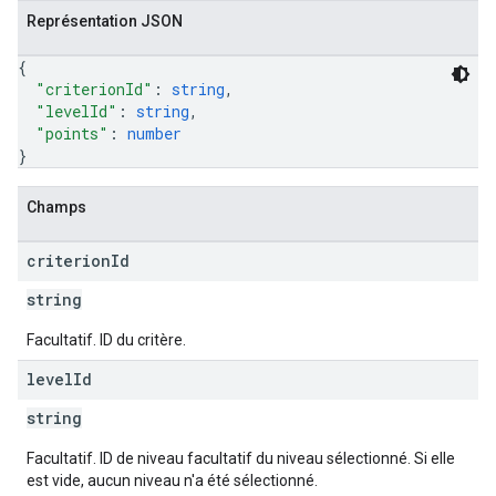
Représentation JSON
{
"criterionId"
: 
string
,
"levelId"
: 
string
,
"points"
: 
number
}
Champs
criterion
Id
string
Facultatif. ID du critère.
level
Id
string
Facultatif. ID de niveau facultatif du niveau sélectionné. Si elle
est vide, aucun niveau n'a été sélectionné.