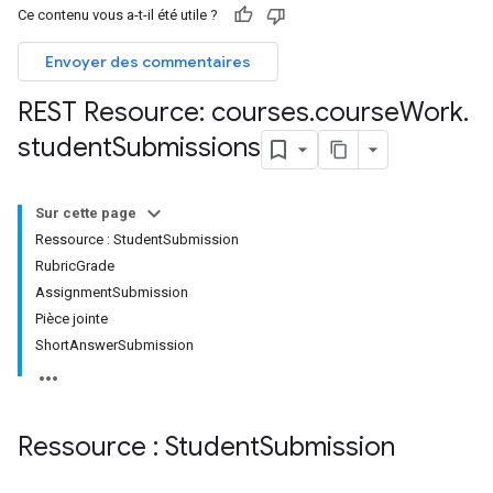
Ce contenu vous a-t-il été utile ?
Envoyer des commentaires
REST Resource: courses
.
course
Work
.
hments
student
Submissions
Submissions
Sur cette page
Ressource : StudentSubmission
ers
RubricGrade
AssignmentSubmission
Pièce jointe
ShortAnswerSubmission
Ressource : Student
Submission