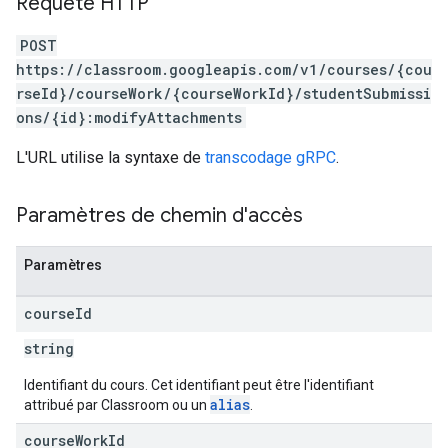
Requête HTTP
POST
https://classroom.googleapis.com/v1/courses/{cou
rseId}/courseWork/{courseWorkId}/studentSubmissi
ons/{id}:modifyAttachments
L'URL utilise la syntaxe de
transcodage gRPC
.
Paramètres de chemin d'accès
Paramètres
course
Id
string
Identifiant du cours. Cet identifiant peut être l'identifiant
alias
attribué par Classroom ou un
.
course
Work
Id