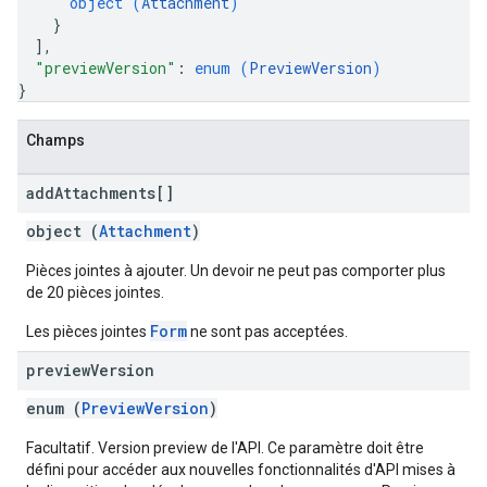
object (
Attachment
)
}
]
,
"previewVersion"
: 
enum (
PreviewVersion
)
}
Champs
add
Attachments[]
object (
Attachment
)
Pièces jointes à ajouter. Un devoir ne peut pas comporter plus
de 20 pièces jointes.
Form
Les pièces jointes
ne sont pas acceptées.
preview
Version
enum (
PreviewVersion
)
Facultatif. Version preview de l'API. Ce paramètre doit être
défini pour accéder aux nouvelles fonctionnalités d'API mises à