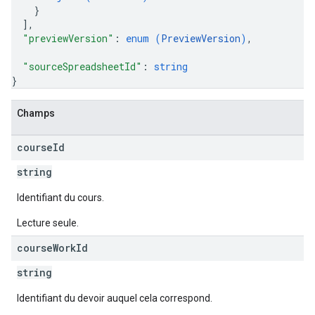
}
]
,
"previewVersion"
: 
enum (
PreviewVersion
)
,
"sourceSpreadsheetId"
: 
string
}
Champs
course
Id
string
Identifiant du cours.
Lecture seule.
course
Work
Id
string
Identifiant du devoir auquel cela correspond.