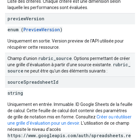
Liste des critères. Chaque critère est une dimension selon
laquelle les performances sont évaluées.
preview
Version
enum (
PreviewVersion
)
Uniquement en sortie. Version preview de l'API utilisée pour
récupérer cette ressource.
rubric
_
source
Champ d'union
. Options permettant de créer
rubric
_
une grille d'évaluation à partir d'une source existante.
source
ne peut être qu'un des éléments suivants :
source
Spreadsheet
Id
string
Uniquement en entrée. Immuable. ID Google Sheets de la feuille
de calcul. Cette feuille de calcul doit contenir des paramètres
de grille de notation mis en forme. Consultez
Créer ou réutiliser
une grille d'évaluation pour un devoir
. L'utilisation de ce champ
nécessite le niveau d'accès
https://www.googleapis.com/auth/spreadsheets.re