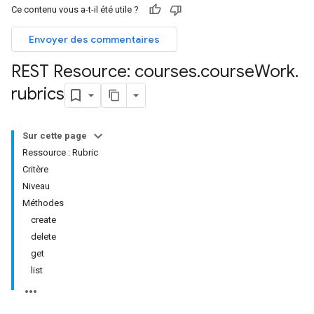
Ce contenu vous a-t-il été utile ?
Envoyer des commentaires
hments
REST Resource: courses
.
course
Work
.
rubrics
Submissions
ers
Sur cette page
Ressource : Rubric
Critère
Niveau
Méthodes
create
delete
get
list