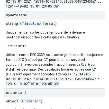
02T15:01:23Z"
"2014-10-02T15:01:23.045123456Z"
,
ou
"2014-10-02T15:01:23+05:30"
.
update
Time
string (
Timestamp
format)
Uniquement en sortie. Code temporel de la dernière
modification apportée à cette grille d'évaluation.
Lecture seule.
Utilise la norme RFC 3339, où la sortie générée utilise toujours le
format UTC (indiqué par "Z" pour le temps universel
coordonné) avec des secondes fractionnaires de 0, 3, 6 ou
9 chiffres décimaux. Des décalages horaires autres que "Z"
"2014-10-
(UTC) sont également acceptés. Exemples :
02T15:01:23Z"
"2014-10-02T15:01:23.045123456Z"
,
ou
"2014-10-02T15:01:23+05:30"
.
criteria[]
object (
Criterion
)