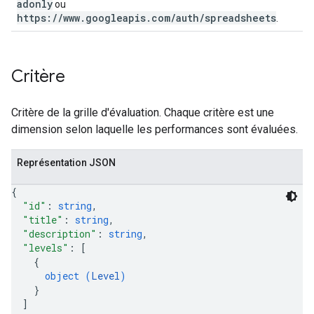
adonly
ou
https://www.googleapis.com/auth/spreadsheets
.
Critère
Critère de la grille d'évaluation. Chaque critère est une
dimension selon laquelle les performances sont évaluées.
Représentation JSON
{
"id"
: 
string
,
"title"
: 
string
,
"description"
: 
string
,
"levels"
: 
[
{
object (
Level
)
}
]