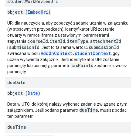
student
Work
Review
Uri
object (
EmbedUri
)
URI dla nauczyciela, aby zobaczyć zadanie ucznia w załączniku
(w stosownych przypadkach). Identyfikator URI zostanie
otwarty w ramce iframe z ustawionymi parametrami
courseId
itemId
itemType
attachmentId
zapytania
,
,
,
submissionId
submissionId
i
. Jest to ta sama wartość
AddOnContext.studentContext
zwracana w polu
, gdy
uczeń wyświetla załącznik. Jeśli identyfikator URI zostanie
maxPoints
pominięty lub usunięty, parametr
zostanie również
pominięty.
due
Date
object (
Date
)
Data w UTC, do której należy wykonać zadanie związane z tym
dueTime
załącznikiem. Jeśli podano parametr
, musisz podać
ten parametr.
due
Time