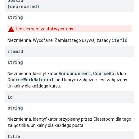
post
Id
(deprecated)
string
Ten element został wycofany.
itemId
Niezmienna. Wycofane. Zamiast tego używaj zasady
.
item
Id
string
Announcement
CourseWork
Niezmienna. Identyfikator
,
lub
CourseWorkMaterial
, pod którym załącznik jest załączony.
Unikalny dla każdego kursu.
id
string
Niezmienna. Identyfikator przypisany przez Classroom dla tego
załącznika, unikalny dla każdego posta.
title