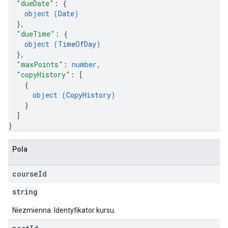
"dueDate"
: 
{
object (
Date
)
}
,
"dueTime"
: 
{
object (
TimeOfDay
)
}
,
"maxPoints"
: 
number
,
"copyHistory"
: 
[
{
object (
CopyHistory
)
}
]
}
Pola
course
Id
string
Niezmienna. Identyfikator kursu.