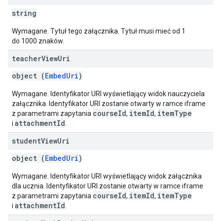
string
Wymagane. Tytuł tego załącznika. Tytuł musi mieć od 1
do 1000 znaków.
teacher
View
Uri
object (
EmbedUri
)
Wymagane. Identyfikator URI wyświetlający widok nauczyciela
załącznika. Identyfikator URI zostanie otwarty w ramce iframe
courseId
itemId
itemType
z parametrami zapytania
,
,
attachmentId
i
.
student
View
Uri
object (
EmbedUri
)
Wymagane. Identyfikator URI wyświetlający widok załącznika
dla ucznia. Identyfikator URI zostanie otwarty w ramce iframe
courseId
itemId
itemType
z parametrami zapytania
,
,
attachmentId
i
.