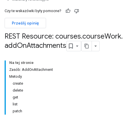
Czy te wskazówki były pomocne?
ments
Prześlij opinię
REST Resource: courses
.
course
Work
.
Submissions
add
On
Attachments
ers
Na tej stronie
Zasób: AddOnAttachment
Metody
create
delete
get
list
patch