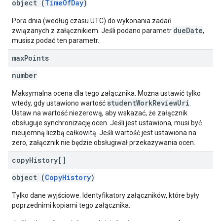
object (
TimeOfDay
)
Pora dnia (według czasu UTC) do wykonania zadań
dueDate
związanych z załącznikiem. Jeśli podano parametr
,
musisz podać ten parametr.
max
Points
number
Maksymalna ocena dla tego załącznika. Można ustawić tylko
studentWorkReviewUri
wtedy, gdy ustawiono wartość
.
Ustaw na wartość niezerową, aby wskazać, że załącznik
obsługuje synchronizację ocen. Jeśli jest ustawiona, musi być
nieujemną liczbą całkowitą. Jeśli wartość jest ustawiona na
zero, załącznik nie będzie obsługiwał przekazywania ocen.
copy
History[]
object (
CopyHistory
)
Tylko dane wyjściowe. Identyfikatory załączników, które były
poprzednimi kopiami tego załącznika.