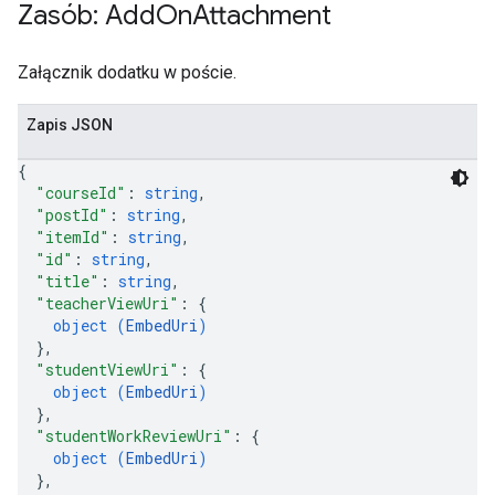
Zasób: Add
On
Attachment
Załącznik dodatku w poście.
Zapis JSON
{
"courseId"
: 
string
,
"postId"
: 
string
,
"itemId"
: 
string
,
"id"
: 
string
,
"title"
: 
string
,
"teacherViewUri"
: 
{
object (
EmbedUri
)
}
,
"studentViewUri"
: 
{
object (
EmbedUri
)
}
,
"studentWorkReviewUri"
: 
{
object (
EmbedUri
)
}
,