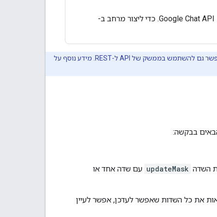
מוסבר איך ליצור מרחב באמצעות Google Chat API. כדי ליצור מרחב ב-
בדוגמאות הקוד שבדף הזה נעשה שימוש בממשק gRPC API עם ספריות הלקוח של Google Cloud. אפשר גם להשתמש בממשק של API ל-REST. מידע נוסף על
הבאים בבקשה:
ת השדה
updateMask
עם שדה אחד או
אות את כל השדות שאפשר לעדכן, אפשר לעיין