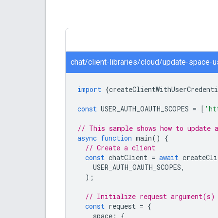
chat/client-libraries/cloud/update-space-u
import
{
createClientWithUserCredenti
const
USER_AUTH_OAUTH_SCOPES
=
[
'ht
// This sample shows how to update 
async
function
main
()
{
// Create a client
const
chatClient
=
await
createCli
USER_AUTH_OAUTH_SCOPES
,
);
// Initialize request argument(s)
const
request
=
{
space
:
{