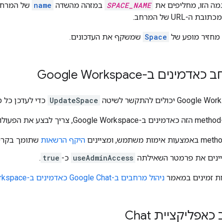
גמה הזו, מחליפים את
SPACE_NAME
במזהה מהשדה
name
של המרחב.
ובת ה-URL של המרחב.
Space
שמשקף את העדכונים.
נים ב-Google Workspace
UpdateSpace
כדי לעדכן כל מרחב בא
:
היקף הרשאות
שתומך בקריאה ל-ethod
ינים את פרמטר השאילתה
useAdminAccess
כ-
true
.
ות זמינים במאמר
ניהול מרחבים ב-Google Chat כאדמינים ב-Google Workspace
אפליקציית Chat