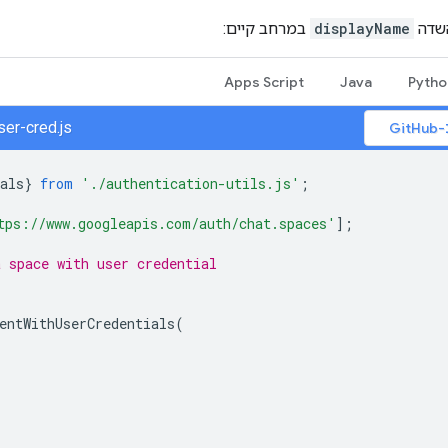
השדה
displayName
במרחב קיים:
Apps Script
Java
Pytho
ser-cred.js
G
als
}
from
'./authentication-utils.js'
;
tps://www.googleapis.com/auth/chat.spaces'
];
a space with user credential
entWithUserCredentials
(