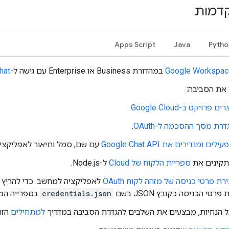
קדמות
Apps Script
Java
Pytho
Google Workspac
במהדורת Business או Enterprise עם גישה ל-
hat
 את הסביבה:
רים פרויקט ב-Google Cloud
.
דרת מסך ההסכמה ל-OAuth
.
ילים ומגדירים את Google Chat API
עם שם, סמל ותיאור לאפליקציית at
קינים את
ספריית הלקוח של Cloud
ל-Node.js.
ירת פרטי כניסה של מזהה לקוח OAuth
לאפליקציה למחשב. כדי להריץ א
פרטי הכניסה כקובץ JSON בשם
credentials.json
בספרייה המ
ל הנחיות, מבצעים את השלבים להגדרת הסביבה במדריך
למתחילים
הזה