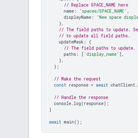
// Replace SPACE_NAME here
name
:
'spaces/SPACE_NAME'
,
displayName
:
'New space displ
},
// The field paths to update. S
// to update all field paths.
updateMask
:
{
// The field paths to update.
paths
:
[
'display_name'
],
},
};
// Make the request
const
response
=
await
chatClient
.
// Handle the response
console
.
log
(
response
);
}
await
main
();