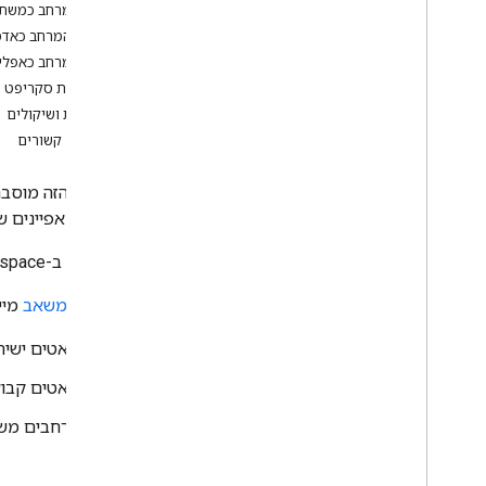
עדכון מרחב כמשת
זיהוי צורכי המשתמשים
עדכון המרחב כאדמינים ב-space
הגדרת כל התהליכים שעוברים
עדכון מרחב כאפליקצי
המשתמשים
כתיבת סקריפט שקורא 
בחירת הארכיטקטורה של אפליקציית Chat
מגבלות ושיקולים
עיצוב אינטראקציות של משתמשים
נושאים קשורים
פיתוח פתרונות
במדריך הזה מוסב
שליחה וניהול של הודעות
לשנות מאפיינים ש
עבודה עם מרחבים משותפים
יצירת מרחב משותף בעל שם
אדמינים ב-Google Workspace יכולים להתקשר לשיטת
יצירת מרחב משותף והוספת חברים
איך מקבלים פרטים על מרחב משותף
Space
משאב
מייצג מקום
חיפוש מרחב משותף לצ'אט אישי
צ'אטים ישירי
חיפוש צ'אט קבוצתי
הצגת רשימה של מרחבים משותפים
צ'אטים קבוצת
עדכון מרחב משותף
מרחבים משו
איך מוחקים מרחבים משותפים?
איך רואים את הגדרות ההתראות של
המשתמש במרחב המשותף