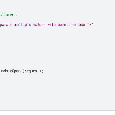
ay name'
,
eparate multiple values with commas or use `*`
updateSpace
(
request
);