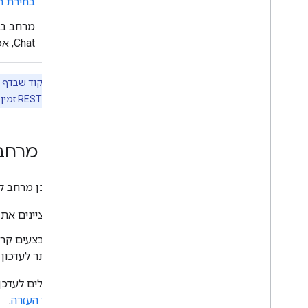
בחירת ה
פתרון בעיות
מרחב ב-Google Chat. במא
המרת אפליקציית Chat
Chat, אפשר לעיין
אינטראקטיבית לתוסף ל-Google
Workspace
פרסום ב-Google Workspace
ממשקי gRPC ו-REST זמין במאמר
Marketplace
פרסום אפליקציות Chat ב-Google
Workspace Marketplace
תהליך הטיפול והבדיקה של דרישות
עדכון מרח
לאפליקציות ציבוריות ל-Chat
ניהול אפליקציות Chat שפורסמו
כדי לעדכן מרחב קיים ב- Chat
כיבוי או מחיקה של אפליקציה
מציינים את
ניהול של Chat כאדמין ב-Google
Workspace
מבצעים קריאה ל-
סקירה כללית
יותר לעדכון
איך מחפשים ומנהלים מרחבים בארגון
איך מגדירים שהמרחב המשותף יהיה גלוי
אתם יכולים לעדכן
למשתמשים ספציפיים
ב
מסמכי העזרה
.