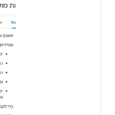
איך משנים את הגדרות ההתראות של
דרישות מו
המרחב המשותף של משתמש מסוים
ארגון המרחבים בקטעים
ניהול רשימת המשתתפים במרחבים
n
Node.js
משותפים
איך מגיבים להודעות
חשבון
e
איך משתמשים באמוג'י בהתאמה אישית
העלאה והורדה של קבצים מצורפים
מגדירים
אינטראקציה עם משתמשים
יוצ
איך עובדים עם אירועים מ-Google Chat
זיהוי וציון של משתמשי Google Chat
הג
ניהול סטטוס הזמינות של המשתמשים
מפע
כתיבת הודעות שגיאה שימושיות
דוגמאות ומדריכים של אפליקציות ל-Chat
מת
יצ
פריסה
,
בדיקה ופתרון בעיות
את 
יצירה וניהול של פריסות
בדיקת תכונות אינטראקטיביות
כדי לקב
שגיאות ביומן