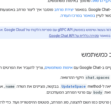
יקף הרשאה
שתומך באימות משתמשים.
מר
יצירת מרחב
במאמר במרכז העזרה
.
סקירה כללית על Google Chat API
.
ב כמשתמש
Google עם
אימות משתמשים
, צריך להעביר את הפרטים 
chat.spaces
היקף ההרשאה.
method‏
UpdateSpace
. בבקשה, מציינים את השדה
name
, א
 ואת
body
עם פרטי המרחב המעודכנים.
 פרטים כמו השם לתצוגה, סוג המרחב, סטטוס ההיסטוריה ועוד. כדי לר