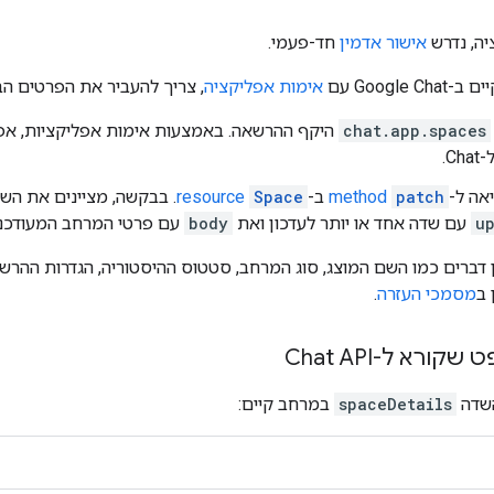
ה, נדרש
אישור אדמין
חד-פעמי.
Google עם
אימות אפליקציה
, צריך להעביר את הפרטים ה
chat.app.spaces
היקף ההרשאה. באמצעות אימות אפליקציות, אפשר
C.
אה ל-
patch
method
ב-
Space
resource
. בבקשה, מציינים את הש
u
עם שדה אחד או יותר לעדכון ואת
body
עם פרטי המרחב המעודכני
 דברים כמו השם המוצג, סוג המרחב, סטטוס ההיסטוריה, הגדרות ההרש
 ב
מסמכי העזרה
.
ורא ל-Chat API
השדה
spaceDetails
במרחב קיים: