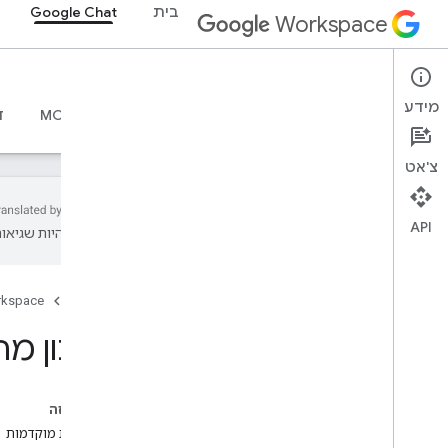
בית
Google Chat
Workspace
Google Chat
מידע
סקירה כללית
מדריכים
חומרי עזר
שרת MCP
ד
צ'אט
API
עשויות להיות שגיאות
מתחילים
סקירה כללית – פיתוח באמצעות Google
Chat
דף הבית
rkspace
פיתוח ב-Google Workspace
עדכון מ
מדריכים למתחילים
אימות והרשאה
קריאה ל-Chat API
בדף הזה
דרישות מוקדמות
תכנן