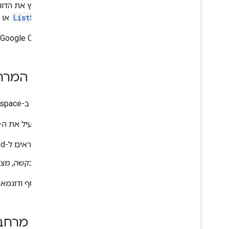
כדי להריץ את הדו
ListSpaces
או מכת
‫Google Chat API מחזיר מופע של
עדכון המרחב כאדמי
אדמינים ב-Google Workspace יכולים להתקשר לשיטה
כדי להפעיל את ה-method הזה כאדמינים ב-Google Workspace, צריך לבצע את הפעולות הבאות
קוראים ל-method באמצעות אימות משתמש, ומציינים
בבקשה, מצי
מידע נוסף ודוגמא
עדכון מרחב כ