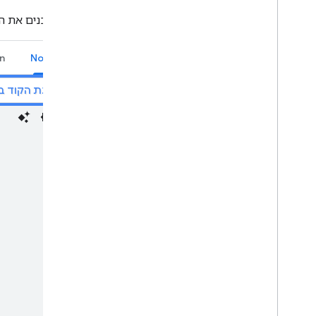
העברת הארגון ל-Chat
כך מעדכנים את 
n
Node.js
הצגת הקוד ב-itHub