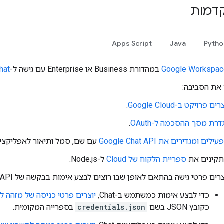
קדמות
Apps Script
Java
Pytho
Google Workspac
במהדורת Business או Enterprise עם גישה ל-
hat
 את הסביבה:
רים פרויקט ב-Google Cloud
.
דרת מסך ההסכמה ל-OAuth
.
ילים ומגדירים את Google Chat API
עם שם, סמל ותיאור לאפליקציית at
קינים את
ספריית הלקוח של Cloud
ל-Node.js.
צרים פרטי גישה בהתאם לאופן שבו רוצים לבצע אימות בבקשה של Google Chat API:
כדי לבצע אימות כמשתמש ב-Chat,
יוצרים פרטי כניסה של מזהה לקוח h
כקובץ JSON בשם
credentials.json
בספרייה המקומית.