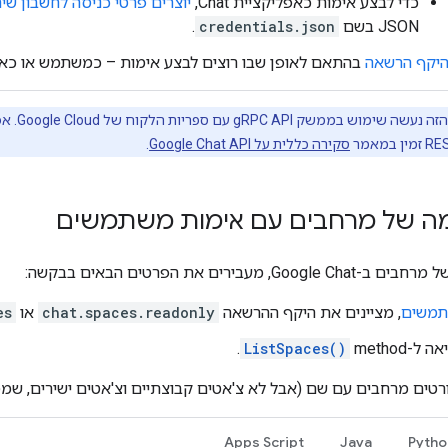
כדי לבצע אימות כאפליקציית Chat,
יוצרים פרטי כניסה לחשבון שיר
JSON בשם
credentials.json
.
היקף הרשאה
בהתאם לאופן שבו רוצים לבצע אימות – כמשתמש או כאפליקצ
סקירה כללית על Google Chat API
.
ה של מרחבים עם אימות משתמשים
 מעבירים את הפרטים הבאים בבקשה:
תמשים
, מציינים את היקף ההרשאה
chat.spaces.readonly
או
es
method‏
ListSpaces()
.
טים מרחבים עם שם (אבל לא צ'אטים קבוצתיים וצ'אטים ישירים, שמ
Apps Script
Java
Pytho