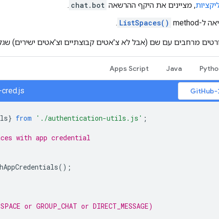
יקציות
, מציינים את היקף ההרשאה
chat.bot
.
method‏
ListSpaces()
.
ים מרחבים עם שם (אבל לא צ'אטים קבוצתיים וצ'אטים ישירים) שגלויים 
Apps Script
Java
Pytho
-cred.js
G
ls
}
from
'./authentication-utils.js'
;
aces with app credential
hAppCredentials
();
(SPACE or GROUP_CHAT or DIRECT_MESSAGE)