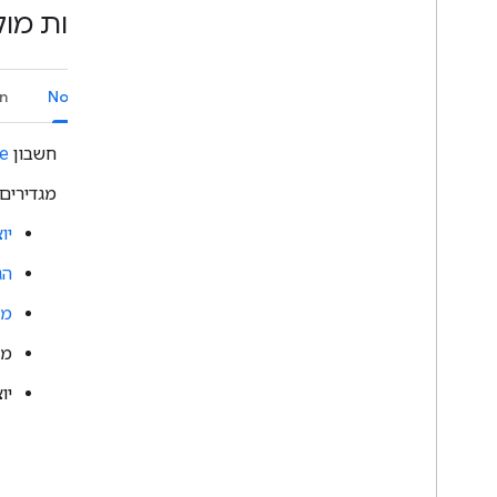
איך משנים את הגדרות ההתראות של
דרישות מו
המרחב המשותף של משתמש מסוים
ארגון המרחבים בקטעים
ניהול רשימת המשתתפים במרחבים
n
Node.js
משותפים
איך מגיבים להודעות
חשבון
e
איך משתמשים באמוג'י בהתאמה אישית
העלאה והורדה של קבצים מצורפים
מגדירים
אינטראקציה עם משתמשים
יוצ
איך עובדים עם אירועים מ-Google Chat
זיהוי וציון של משתמשי Google Chat
הג
ניהול סטטוס הזמינות של המשתמשים
מפע
כתיבת הודעות שגיאה שימושיות
דוגמאות ומדריכים של אפליקציות ל-Chat
מת
יו
פריסה
,
בדיקה ופתרון בעיות
יצירה וניהול של פריסות
בדיקת תכונות אינטראקטיביות
שגיאות ביומן