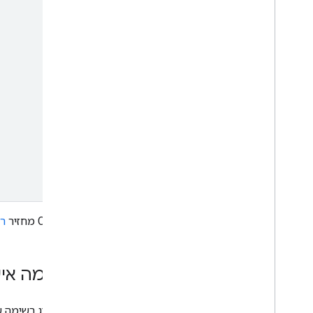
‫Chat API מחזיר
ר
התאמה אישי