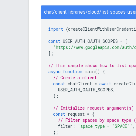
chat/client-libraries/cloud/list-spaces-user
import
{
createClientWithUserCredenti
const
USER_AUTH_OAUTH_SCOPES
=
[
'https://www.googleapis.com/auth/
];
// This sample shows how to list sp
async
function
main
()
{
// Create a client
const
chatClient
=
await
createCli
USER_AUTH_OAUTH_SCOPES
,
);
// Initialize request argument(s)
const
request
=
{
// Filter spaces by space type 
filter
:
'space_type = "SPACE"'
,
};