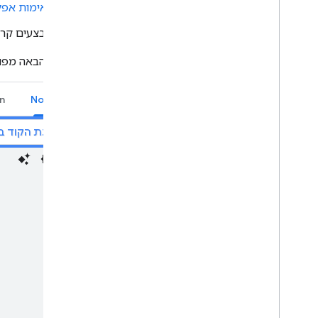
ב
אימות אפל
מבצעים קריאה ל-
בדוגמה הבאה מפורט
n
Node.js
הצגת הקוד ב-itHub