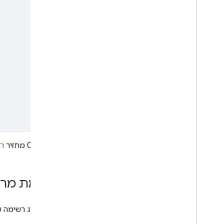
‫Chat API מחזיר
ר
רשימת מרחב
כדי להציג רשימה של מרחבים ב-Google Chat,