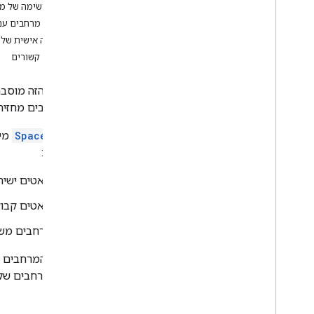
הצגת רשימה של מ
זיהוי צורכי המשתמשים
רשימת מרחבים עם 
הגדרת כל התהליכים שעוברים
התאמה אישית של ה
המשתמשים
נושאים קשורים
בחירת הארכיטקטורה של אפליקציית Chat
עיצוב אינטראקציות של משתמשים
במדריך הזה מוסב
של מרחבים מחזירה
פיתוח פתרונות
שליחה וניהול של הודעות
משאב
Space
עבודה עם מרחבים משותפים
מרחבים:
יצירת מרחב משותף בעל שם
יצירת מרחב משותף והוספת חברים
צ'אטים ישיר
איך מקבלים פרטים על מרחב משותף
צ'אטים קבוצת
חיפוש מרחב משותף לצ'אט אישי
חיפוש צ'אט קבוצתי
מרחבים משו
הצגת רשימה של מרחבים משותפים
רשימת המרחבים 
עדכון מרחב משותף
מציגה מרחבים של
איך מוחקים מרחבים משותפים?
איך רואים את הגדרות ההתראות של
המשתמש במרחב המשותף