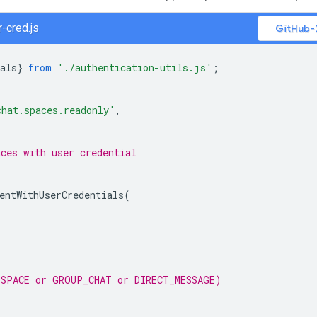
-cred.js
G
als
}
from
'./authentication-utils.js'
;
chat.spaces.readonly'
,
aces with user credential
entWithUserCredentials
(
(SPACE or GROUP_CHAT or DIRECT_MESSAGE)