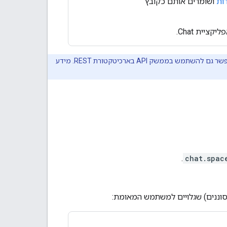
ות
ושומרים אותם כקובץ
יית Chat.
בדוגמאות הקוד שבדף הזה נעשה שימוש בממשק gRPC API עם ספריות הלקוח של Google Cloud. אפשר גם להשתמש בממשק API בארכיטקטורת REST. מידע
.
chat.spac
סוננים) שגלויים למשתמש המאומת: