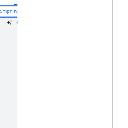
העברת הארגון ל-Chat
הצגת הקוד ב-itHub