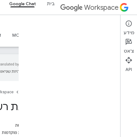
בית
Google Chat
Workspace
Google Chat
מידע
סקירה כללית
מדריכים
חומרי עזר
שרת MCP
ד
צ'אט
API
עשויות להיות שגיאות
מתחילים
סקירה כללית – פיתוח באמצעות Google
Chat
דף הבית
rkspace
פיתוח ב-Google Workspace
הצגת רש
מדריכים למתחילים
אימות והרשאה
קריאה ל-Chat API
בדף הזה
דרישות מוקדמות
תכנן