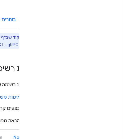
פתרון בעיות
המרת אפליקציית Chat
בוחרים 
אינטראקטיבית לתוסף ל-Google
Workspace
פרסום ב-Google Workspace
נוסף על ממשקי gRPC ו-REST זמין במאמר
Marketplace
פרסום אפליקציות Chat ב-Google
Workspace Marketplace
תהליך הטיפול והבדיקה של דרישות
הצגת רשימ
לאפליקציות ציבוריות ל-Chat
ניהול אפליקציות Chat שפורסמו
כדי להציג רשימה של מרחבים ב-Google Chat,
כיבוי או מחיקה של אפליקציה
ב
אימות מש
ניהול של Chat כאדמין ב-Google
Workspace
מבצעים קריאה ל-
סקירה כללית
איך מחפשים ומנהלים מרחבים בארגון
בדוגמה הבאה מפור
איך מגדירים שהמרחב המשותף יהיה גלוי
למשתמשים ספציפיים
n
Node.js