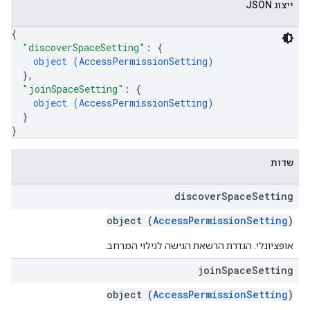
ייצוג JSON
{
"discoverSpaceSetting"
: 
{
object (
AccessPermissionSetting
)
}
,
"joinSpaceSetting"
: 
{
object (
AccessPermissionSetting
)
}
}
שדות
discover
Space
Setting
object (
AccessPermissionSetting
)
אופציונלי. הגדרת הרשאת הגישה לגילוי המרחב.
join
Space
Setting
object (
AccessPermissionSetting
)