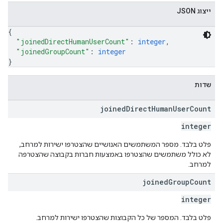
ייצוג JSON
{
"joinedDirectHumanUserCount"
: 
integer
,
"joinedGroupCount"
: 
integer
}
שדות
joined
Direct
Human
User
Count
integer
פלט בלבד. מספר המשתמשים האנושיים שהצטרפו ישירות למרחב,
לא כולל משתמשים שהצטרפו באמצעות חברות בקבוצה שהצטרפה
למרחב.
joined
Group
Count
integer
פלט בלבד. המספר של כל הקבוצות שהצטרפו ישירות למרחב.