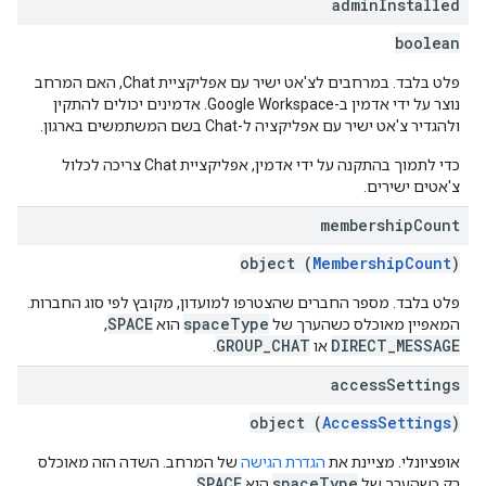
admin
Installed
boolean
פלט בלבד. במרחבים לצ'אט ישיר עם אפליקציית Chat, האם המרחב
נוצר על ידי אדמין ב-Google Workspace. אדמינים יכולים להתקין
ולהגדיר צ'אט ישיר עם אפליקציה ל-Chat בשם המשתמשים בארגון.
כדי לתמוך בהתקנה על ידי אדמין, אפליקציית Chat צריכה לכלול
צ'אטים ישירים.
membership
Count
object (
MembershipCount
)
פלט בלבד. מספר החברים שהצטרפו למועדון, מקובץ לפי סוג החברות.
SPACE
spaceType
המאפיין מאוכלס כשהערך של
הוא
, ‏
GROUP_CHAT
DIRECT_MESSAGE
או
.
access
Settings
object (
AccessSettings
)
אופציונלי. מציינת את
הגדרת הגישה
של המרחב. השדה הזה מאוכלס
SPACE
spaceType
רק כשהערך של
הוא
.