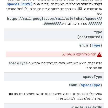
spaces.list()
לקבל את מזהה המרחב באמצעות הפעלת השיטה
או מכתובת ה-URL של המרחב. לדוגמה, אם כתובת ה-URL של המרחב
היא
https://mail.google.com/mail/u/0/#chat/space/AA
AAAAAAAAA
AAAAAAA
, מזהה המרחב הוא
.
type
(deprecated)
enum (
Type
)
הפריט הזה יצא משימוש.
spaceType
פלט בלבד. הוצא משימוש: במקומו, צריך להשתמש ב-
.
סוג המרחב.
space
Type
enum (
SpaceType
)
אופציונלי. סוג המרחב. חובה כשיוצרים מרחב או כשמעדכנים את סוג
המרחב. פלט בלבד לשימוש אחר.
single
User
Bot
Dm