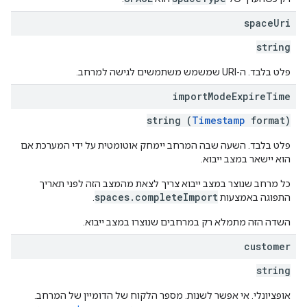
space
Uri
string
פלט בלבד. ה-URI שמשמש משתמשים לגישה למרחב.
import
Mode
Expire
Time
string (
Timestamp
format)
פלט בלבד. השעה שבה המרחב יימחק אוטומטית על ידי המערכת אם
הוא יישאר במצב ייבוא.
כל מרחב שנוצר במצב ייבוא צריך לצאת מהמצב הזה לפני תאריך
spaces.completeImport
התפוגה באמצעות
.
השדה הזה מתמלא רק במרחבים שנוצרו במצב ייבוא.
customer
string
אופציונלי. אי אפשר לשנות. מספר הלקוח של הדומיין של המרחב.