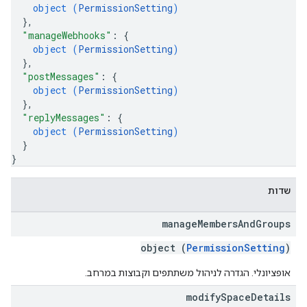
object (
PermissionSetting
)
}
,
"manageWebhooks"
: 
{
object (
PermissionSetting
)
}
,
"postMessages"
: 
{
object (
PermissionSetting
)
}
,
"replyMessages"
: 
{
object (
PermissionSetting
)
}
}
שדות
manage
Members
And
Groups
object (
PermissionSetting
)
אופציונלי. הגדרה לניהול משתתפים וקבוצות במרחב.
modify
Space
Details