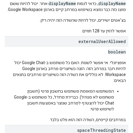
displayName
displayName
, כדאי לנסות
אחר. יכול להיות ששם
מוצג כזה כבר נמצא בשימוש במרחב קיים בארגון Google Workspace.
בצ'אטים ישירים, יכול להיות שהשדה הזה יהיה ריק.
אפשר להזין עד 128 תווים.
external
User
Allowed
boolean
אופציונלי. אי אפשר לשנות. האם כל משתמש ב-Google Chat יכול
להיות חבר במרחב הזה. הזנה כשיוצרים מרחב בארגון Google
Workspace. לא כוללים את השדה הזה כשיוצרים מרחבים בתנאים
הבאים:
המשתמש המאומת משתמש בחשבון פרטי (חשבון
משתמש לא מנוהל). כברירת מחדל, כל משתמש ב-Google
Chat יכול להצטרף למרחב שנוצר באמצעות חשבון
לשימוש פרטי.
במרחבים קיימים, השדה הזה הוא פלט בלבד.
space
Threading
State