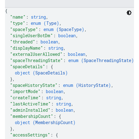
{
"name"
: 
string
,
"type"
: 
enum (
Type
)
,
"spaceType"
: 
enum (
SpaceType
)
,
"singleUserBotDm"
: 
boolean
,
"threaded"
: 
boolean
,
"displayName"
: 
string
,
"externalUserAllowed"
: 
boolean
,
"spaceThreadingState"
: 
enum (
SpaceThreadingState
)
,
"spaceDetails"
: 
{
object (
SpaceDetails
)
}
,
"spaceHistoryState"
: 
enum (
HistoryState
)
,
"importMode"
: 
boolean
,
"createTime"
: 
string
,
"lastActiveTime"
: 
string
,
"adminInstalled"
: 
boolean
,
"membershipCount"
: 
{
object (
MembershipCount
)
}
,
"accessSettings"
: 
{