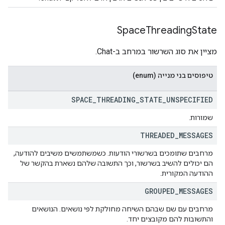
Space
Threading
State
מציין את סוג השרשור במרחב ב-Chat.
טיפוסים בני מנייה (enum)
SPACE
_
THREADING
_
STATE
_
UNSPECIFIED
שמורות.
THREADED
_
MESSAGES
מרחבים שתומכים בשרשורי הודעות. כשמשתמשים משיבים להודעה,
הם יכולים להשיב בשרשור, וכך התשובה שלהם נשארת בהקשר של
ההודעה המקורית.
GROUPED
_
MESSAGES
מרחבים עם שם שבהם השיחה מחולקת לפי נושאים. הנושאים
והתשובות להם מקובצים יחד.