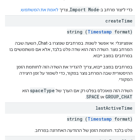
Import Mode
כדי ליצור מרחב ב-
, צריך
לאמת את המשתמש
.
create
Time
string (
Timestamp
format)
אופציונלי. אי אפשר לשנות. במרחבים שנוצרו ב-Chat, השעה שבה
המרחב נוצר. השדה הזה הוא שדה פלט בלבד, אלא אם משתמשים בו
במרחבים במצב ייבוא.
במרחבים במצב ייבוא, צריך להגדיר את השדה הזה לחותמת הזמן
ההיסטורית שבה המרחב נוצר במקור, כדי לשמור על זמן היצירה
המקורי.
spaceType
השדה הזה מאוכלס בפלט רק אם הערך של
הוא
SPACE
GROUP_CHAT
או
.
last
Active
Time
string (
Timestamp
format)
פלט בלבד. חותמת הזמן של ההודעה האחרונה במרחב.