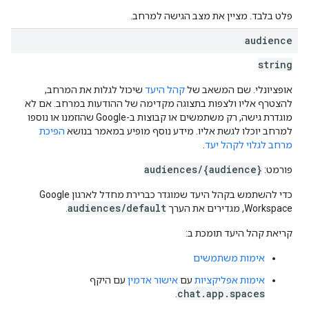
פלט בלבד. מציין את מצב הגישה למרחב.
audience
string
אופציונלי. שם המשאב של
קהל היעד
שיכול לגלות את המרחב,
להצטרף אליו ולצפות בתצוגה מקדימה של ההודעות במרחב. אם לא
מוגדרת גישה, רק משתמשים או קבוצות ב-Google שהוזמנו או נוספו
למרחב יוכלו לגשת אליו. מידע נוסף מופיע במאמר בנושא
הפיכת
מרחב לגלוי לקהל יעד
.
audiences/{audience}
פורמט:
כדי להשתמש בקהל היעד שמוגדר כברירת מחדל לארגון Google
audiences/default
Workspace, מגדירים את הערך
.
קריאת קהל היעד תומכת ב:
אימות משתמשים
אימות אפליקציות
עם
אישור אדמין
עם היקף
chat.app.spaces
.