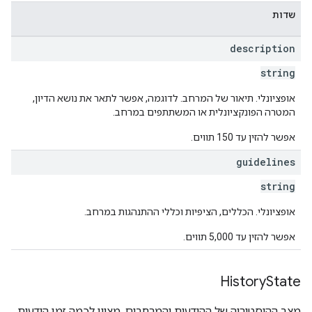
שדות
description
string
אופציונלי. תיאור של המרחב. לדוגמה, אפשר לתאר את נושא הדיון,
המטרה הפונקציונלית או המשתתפים במרחב.
אפשר להזין עד 150 תווים.
guidelines
string
אופציונלי. הכללים, הציפיות וכללי ההתנהגות במרחב.
אפשר להזין עד 5,000 תווים.
History
State
מצב ההיסטוריה של ההודעות והמרחבים. מציין לכמה זמן הודעות