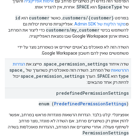
הפרמטר הזה נדרש רק כשיוצרים מרחב עם
אימות אפליקציה
והערך
SPACE
SpaceType
של
הוא
. אחרת, אין להגדיר אותו.
id
customer
customers/{customer}
בפורמט
, כאשר
הוא
מ
מקור הלקוח של Admin SDK
. אפליקציות פרטיות יכולות גם
customers/my_customer
להשתמש בכינוי
כדי ליצור את המרחב
באותו ארגון Google Workspace שבו נמצאת האפליקציה.
השדה הזה לא מאוכלס בצ'אטים ישירים או כשמרחב נוצר על ידי
משתמשים שאין להם חשבון Google Workspace.
space
_
permission
_
settings
שדה איחוד
. מייצג את
הגדרות
space
_
ההרשאות
של המרחב. השדה הזה מאוכלס רק כשהערך של
space
_
permission
_
settings
SPACE
type
הוא
. הערך
יכול
להיות רק אחד מהבאים:
predefined
Permission
Settings
enum (
PredefinedPermissionSettings
)
אופציונלי. קלט בלבד. הגדרות הרשאות מוגדרות מראש במרחב, אפשר
להזין אותן רק כשיוצרים מרחב. אם השדה לא מוגדר, נוצר מרחב
לשיתוף פעולה. אחרי שיוצרים את המרחב, ההגדרות מאוכלסות בשדה
PermissionSettings
.