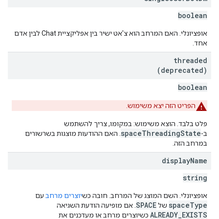
boolean
אופציונלי. האם המרחב הוא צ'אט ישיר בין אפליקציית Chat לבין אדם
אחד.
threaded
(deprecated)
boolean
הפריט הזה יצא משימוש.
פלט בלבד. הוצא משימוש: במקומו, צריך להשתמש
spaceThreadingState
ב-
. האם ההודעות מוצגות בשרשורים
במרחב הזה.
display
Name
string
אופציונלי. השם המוצג של המרחב. חובה כש
יוצרים מרחב
עם
SPACE
spaceType
של
. אם מופיעה הודעת השגיאה
ALREADY_EXISTS
כשיוצרים מרחב או מעדכנים את