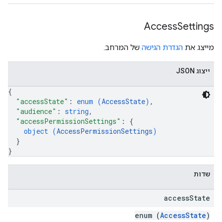
Access
Settings
מייצג את
הגדרת הגישה
של המרחב.
ייצוג JSON
{
"accessState"
: 
enum (
AccessState
)
,
"audience"
: 
string
,
"accessPermissionSettings"
: 
{
object (
AccessPermissionSettings
)
}
}
שדות
access
State
enum (
AccessState
)