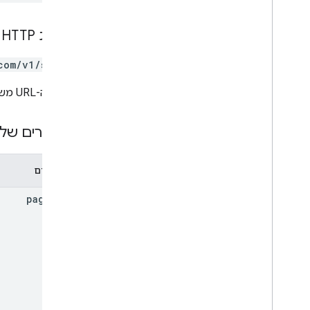
users
.
sections
.
items
users
.
spaces
בקשת HTTP
users
.
spaces
.
space
Notification
Setting
com/v1/spaces
users
.
spaces
.
threads
כתובת ה-URL משתמשת בתחביר של
סוגים
App
Command
Type
פרמטרים של 
Chat
App
Log
Entry
סוג תיבת דו-שיח
Drive
Data
Ref
פרמטרים
אמוג'י
page
Size
אירוע
Event
Type
אפליקציית Host
Section
Item
משתמש
מגבלות ומכסות