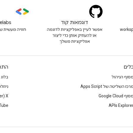
דוגמאות קוד
elabs
workspacede
אפשר לעיין באפליקציות לדוגמה
חוויה מעשית ש
או להעתיק אותן כדי ליצור
אפליקציות משלך
לים
התח
סוף הניהול
בלוג
רכז השליטה של Apps Script
ניוזל
סוף Google Cloud
X‏ (Twitter)
Tube
APIs Explore