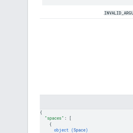
INVALID_ARG
.
{
"spaces"
: 
[
{
object (
Space
)