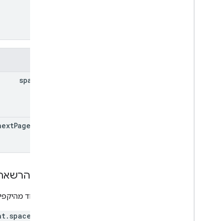
שדות
spaces[]
next
Page
Token
היקפי הרשאה
נדרש אחד מהיקפי הה
at.spaces