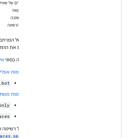
פרמטרים של שאיל
סקירה כללית
גוף הבקשה
הושלם
גוף התשובה
create
היקפי הרשאה
delete
find
Direct
Message
רשימה של המרחבי
find
Group
Chats
ששולחים את ההוד
get
list
יש תמיכה בסוגי
אי
patch
search
אימות אפלי
הגדרה
.bot
מרחבים משותפים
spaces
.
message
Pins
אימות משת
רווח
.
messages
only
space
.
messages
.
attachments
רווח
.
reactions
.
messages
aces
spaces
.
space
Events
כדי לקבל רשימה של כל המרחבים
users
.
availability
aces.search()
users
.
sections