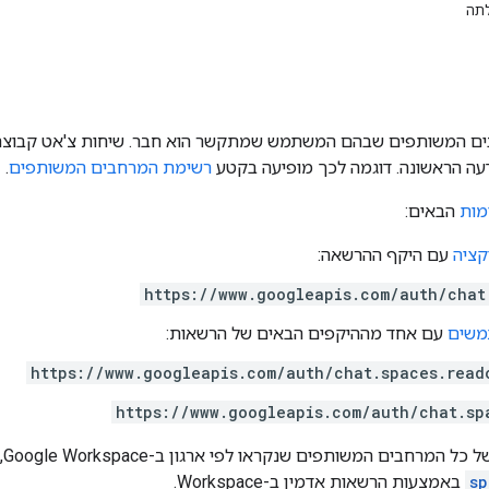
תה
ם המשותפים שבהם המשתמש שמתקשר הוא חבר. שיחות צ'אט קבוצתיות
עה הראשונה. דוגמה לכך מופיעה בקטע
רשימת המרחבים המשותפים
.
מות
הבאים:
קציה
עם היקף ההרשאה:
https://www.googleapis.com/auth/chat
משים
עם אחד מההיקפים הבאים של הרשאות:
https://www.googleapis.com/auth/chat.spaces.read
https://www.googleapis.com/auth/chat.sp
 המשותפים שנקראו לפי ארגון ב-Google Workspace, צריך להשתמש במקום זאת בשיטה
sp
באמצעות הרשאות אדמין ב-Workspace.