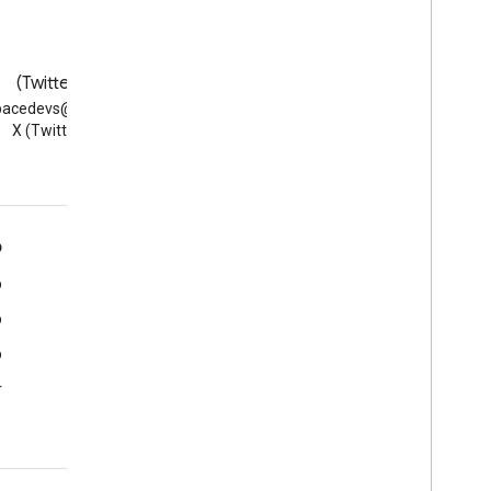
בלוג
X‏ (Twitter)
קריאת הבלוג Google
למעקב אחרי @vs
Workspace Developers
ב-X (Twitter)
Google Workspace למפתחים
כ
סקירה כללית של הפלטפורמה
מ
מוצרים למפתחים
מ
נתוני גרסה
מ
תמיכת מפתחים
r
תנאים והגבלות