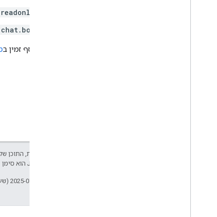
.readonly
/chat.bot
מידע נוסף זמין ב
מ
אלא אם צוין אחרת, התוכן של 
Developers‏
.‏ Java הוא סימן מסחרי רשום של חברת Oracle ו/או של השותפים העצמאיים שלה.
עדכון אחרון: 2025-07-25 (שעון UTC).