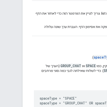
אופציונלי. אסימון דף, שהתקבל משיחה קודמת של list spaces. צריך לציין את הפרמטר הזה כדי לאחזר את הדף
קה את אסימון הדף. העברת ערך שונה עלולה
spaceT
).
GROUP_CHAT
SPACE
או
(הערך של
S
). כדי לשלוח שאילתה לגבי כמה סוגי מרחבים
spaceType = "SPACE"
