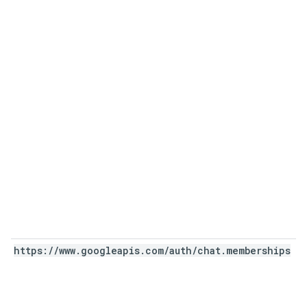
https:
/
/
www
.
googleapis
.
com
/
auth
/
chat
.
memberships