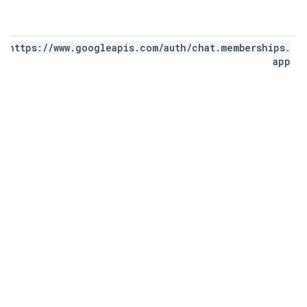
https:
/
/
www
.
googleapis
.
com
/
auth
/
chat
.
memberships
.
app