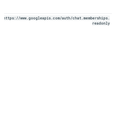
https:
/
/
www
.
googleapis
.
com
/
auth
/
chat
.
memberships
.
readonly