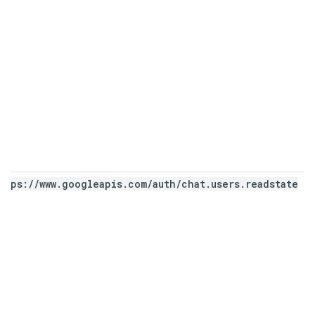
ttps:
/
/
www
.
googleapis
.
com
/
auth
/
chat
.
users
.
readstate