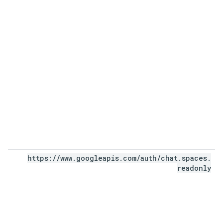
https:
/
/
www
.
googleapis
.
com
/
auth
/
chat
.
spaces
.
readonly