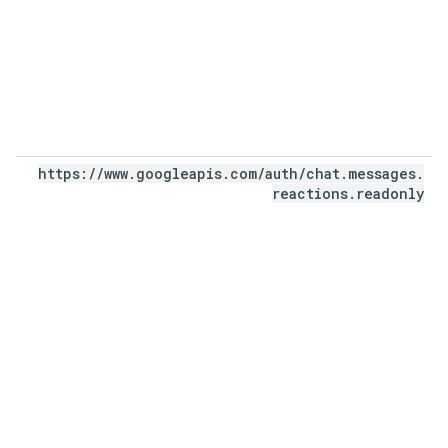
https:
/
/
www
.
googleapis
.
com
/
auth
/
chat
.
messages
.
reactions
.
readonly