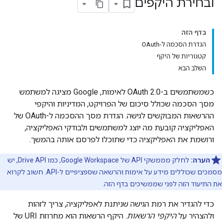
ובחירת היקפים
בדף הזה
הגדרת הסכמה ל-OAuth
קטגוריות של היקף
השלב הבא
כשמשתמשים ב-OAuth 2.0 לאימות, Google מציגה למשתמש
מסך הסכמה שכולל סיכום של הפרויקט, המדיניות והיקפי
ההרשאות המבוקשים לגישה. הגדרת מסך ההסכמה ל-OAuth של
האפליקציה קובעת מה יוצג למשתמשים ולבודקי האפליקציה,
ורושמת את האפליקציה כדי שתוכלו לפרסם אותה בהמשך.
הערה:
לחלק מממשקי API של Google Workspace, כמו Drive API, יש
מסמכים שכוללים מידע על אימות והרשאה שספציפיים ל-API. חשוב לקרוא
את התיעוד הזה לפני שממשיכים בדף הזה.
כדי להגדיר את רמת הגישה שניתנת לאפליקציה, צריך לזהות
ולהצהיר על
היקפי הרשאות
. היקף הרשאות הוא מחרוזת URI של