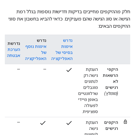
חלק מההיקפים מחייבים בדיקות ודרישות נוספות בגלל רמת
הגישה או סוג הגישה שהם מעניקים. כדאי להביא בחשבון את סוגי
ההיקפים הבאים:
נדרש
נדרש
נדרשת
אימות
אימות נוסף
הערכת
בסיסי של
של
אבטחה
האפליקציה
האפליקציה
check
היקפי
הענקת
—
—
הרשאות
גישה רק
לא
לנתונים
רגישים
מוגבלים
(מומלץ)
שרלוונטיים
באופן מיידי
לפעולה
ספציפית.
check
check
היקפים
הענקת
—
רגישים
גישה
לנתונים