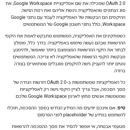
OAuth 2.0 שמכילה את שם אפליקציית Google Workspace, את
סוג הנתונים שהאפליקציה ניגשת אליהם ואת רמת הגישה.
ההיקפים הם הבקשות של האפליקציה לעבוד עם נתוני Google
Workspace, כולל נתוני חשבון Google של המשתמשים.
כשמתקינים את האפליקציה, המשתמש מתבקש לאמת את היקפי
ההרשאות שבהם נעשה שימוש באפליקציה. בדרך כלל, מומלץ
לבחור את היקף ההרשאות המצומצם ביותר שאפשר, ולהימנע
מבקשת היקפי הרשאות שהאפליקציה לא צריכה. המשתמשים
נוטים יותר להעניק גישה להיקפים מוגבלים שמתוארים בצורה
ברורה.
כל האפליקציות שמשתמשות ב-OAuth 2.0 דורשות הגדרה של
מסך הסכמה, אבל צריך לציין היקפי גישה רק לאפליקציות
שמשמשות אנשים מחוץ לארגון Google Workspace שלכם.
טיפ:
אם אינכם יודעים מה המידע הנדרש במסך ההסכמה, תוכלו
להשתמש במידע של placeholder לפני הפרסום.
מטעמי אבטחה, אי אפשר להסיר את מסך ההסכמה להרשאות