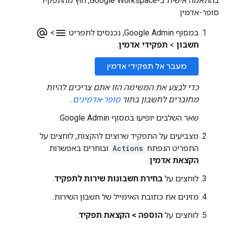
בהתאמה אישית ב-Google Workspace, חוץ מהתפקיד
סופר-אדמין.
alternate_email
menu
במסוף Google Admin, נכנסים לתפריט
>
חשבון
>
תפקידי אדמין
.
מעבר אל תפקידי אדמין
כדי לבצע את המשימה הזו אתם צריכים להיות
מחוברים לחשבון בתור
סופר-אדמינים
.
שאר השלבים יופיעו במסוף Google Admin.
מצביעים על התפקיד שרוצים להקצות, לוחצים על
התפריט הנפתח
Actions
ובוחרים באפשרות
הקצאת אדמין
.
לוחצים על
בחירת חשבונות שירות לתפקיד
.
מזינים את כתובת האימייל של חשבון השירות.
לוחצים על
הוספה
>
הקצאת תפקיד
.