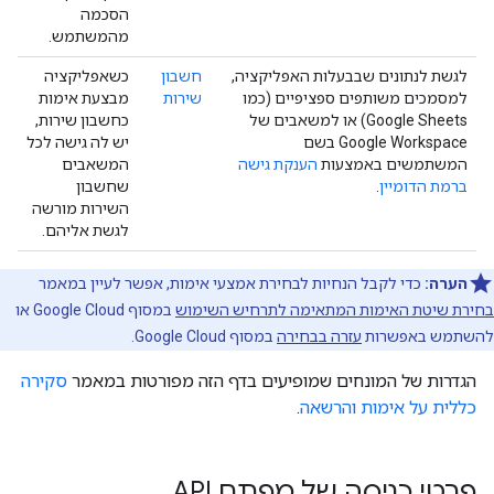
הסכמה
מהמשתמש.
לגשת לנתונים שבבעלות האפליקציה,
חשבון
כשאפליקציה
למסמכים משותפים ספציפיים (כמו
שירות
מבצעת אימות
Google Sheets) או למשאבים של
כחשבון שירות,
Google Workspace בשם
יש לה גישה לכל
המשתמשים באמצעות
הענקת גישה
המשאבים
ברמת הדומיין
.
שחשבון
השירות מורשה
לגשת אליהם.
הערה:
כדי לקבל הנחיות לבחירת אמצעי אימות, אפשר לעיין במאמר
בחירת שיטת האימות המתאימה לתרחיש השימוש
במסוף Google Cloud או
להשתמש באפשרות
עזרה בבחירה
במסוף Google Cloud.
הגדרות של המונחים שמופיעים בדף הזה מפורטות במאמר
סקירה
כללית על אימות והרשאה
.
פרטי כניסה של מפתח API