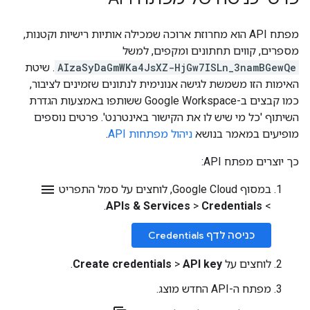
מפתח API הוא מחרוזת ארוכה שמכילה אותיות רישיות וקטנות,
מספרים, קווים תחתונים ומקפים, למשל
AIzaSyDaGmWKa4JsXZ-HjGw7ISLn_3namBGewQe
. שיטת
האימות הזו משמשת לגישה אנונימית לנתונים שזמינים לציבור,
כמו קבצים ב-Google Workspace ששותפו באמצעות הגדרת
השיתוף 'כל מי שיש לו את הקישור באינטרנט'. פרטים נוספים
מופיעים במאמר בנושא
ניהול מפתחות API
.
כך יוצרים מפתח API:
menu
במסוף Google Cloud, לוחצים על סמל התפריט
.
APIs & Services
>
Credentials
>
כניסה לדף Credentials
לוחצים על
API key
>
Create credentials
.
מפתח ה-API החדש מוצג.