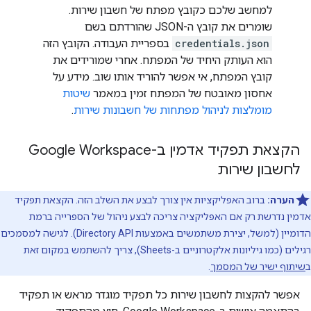
למחשב שלכם כקובץ מפתח של חשבון שירות.
שומרים את קובץ ה-JSON שהורדתם בשם
credentials.json
בספריית העבודה. הקובץ הזה
הוא העותק היחיד של המפתח. אחרי שמורידים את
קובץ המפתח, אי אפשר להוריד אותו שוב. מידע על
אחסון מאובטח של המפתח זמין במאמר
שיטות
מומלצות לניהול מפתחות של חשבונות שירות
.
הקצאת תפקיד אדמין ב-Google Workspace
לחשבון שירות
הערה:
ברוב האפליקציות אין צורך לבצע את השלב הזה. הקצאת תפקיד
אדמין נדרשת רק אם האפליקציה צריכה לבצע ניהול של הספרייה ברמת
הדומיין (למשל, יצירת משתמשים באמצעות Directory API). לגישה למסמכים
רגילים (כמו גיליונות אלקטרוניים ב-Sheets), צריך להשתמש במקום זאת
ב
שיתוף ישיר של המסמך
.
אפשר להקצות לחשבון שירות כל תפקיד מוגדר מראש או תפקיד