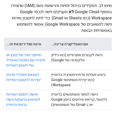
שימו לב: תפקידים בניהול זהויות והרשאות גישה (IAM) שהוגדרו
במסוף Google Cloud
לא
מעניקים גישה לנכסי Google
Workspace (כמו Sheets או Gmail). כדי לתת לחשבון שירות
גישה למשאבים של Google Workspace, אפשר להשתמש
באפשרויות הבאות:
אם האפליקציה צריכה…
איפה מגדירים את זה...
גישה לקבצים ספציפיים (כמו גיליון
שיתוף ישיר של קובץ או
אלקטרוני של Google)
תיקייה עם כתובת האימייל
של חשבון השירות
ביצוע פעולות אדמיניסטרציה בדומיין
הקצאת תפקידי אדמין
(כמו יצירת משתמשי Google
ישירות לחשבון השירות
Workspace)
גישה לנתוני משתמשים בדומיין
אישור חשבון השירות
(למשל, קריאת אירועים ביומן Google
לשימוש בהענקת גישה
או ב-Gmail של משתמשים)
ברמת הדומיין