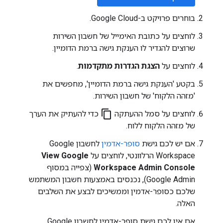
בוחרים פרויקט ב-Google Cloud.
לוחצים על כתובת האימייל של חשבון השירות
שרוצים להגדיר לו הענקת גישה ברמת הדומיין.
לוחצים על
הצגת הגדרות מתקדמות
.
בקטע 'הענקת גישה ברמת הדומיין', מחפשים את
'מזהה הלקוח' של חשבון השירות.
content_copy
לוחצים על סמל ההעתקה
כדי להעתיק את הערך
של מזהה הלקוח ללוח.
אם יש לכם גישת
סופר-אדמין
לחשבון Google
Workspace הרלוונטי, לוחצים על
View Google
Workspace Admin Console
(צפייה במסוף
Google Admin), נכנסים באמצעות חשבון המשתמש
שלכם כסופר-אדמין וממשיכים לבצע את השלבים
האלה.
אם אין לכם גישת סופר-אדמין לחשבון Google