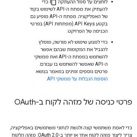
content_copy
לוחצים על סמל ההעתקה
כדי
להעתיק את מפתח ה-API לשימוש בקוד
של האפליקציה. מפתח ה-API מופיע גם
בקטע API Keys (מפתחות API) בפרטי
הכניסה של הפרויקט.
כדי למנוע שימוש לא מורשה, מומלץ
להגביל את המקומות שבהם אפשר
להשתמש במפתח ה-API ואת ממשקי
ה-API שאפשר להשתמש בו עבורם.
פרטים נוספים זמינים במאמר בנושא
הוספת הגבלות על ממשקי API
.
פרטי כניסה של מזהה לקוח ב-OAuth
כדי לאמת משתמשי קצה ולגשת לנתוני משתמשים באפליקציה,
צריך ליצור מזהה לקוח אחד או יותר ב-OAuth 2.0. מזהה הלקוח