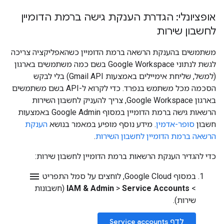
אופציונלי: הגדרת הענקת גישה ברמת הדומיין
לחשבון שירות
משתמשים בהענקת הרשאה ברמת הדומיין כשהאפליקציה צריכה
לגשת לנתוני Google Workspace בשם כמה משתמשים בארגון
(למשל, שליחת אימיילים באמצעות Gmail API) בלי לבקש
הסכמה מכל משתמש בנפרד. כדי לקרוא ל-API בשם משתמשים
בארגון Google Workspace, צריך להעניק לחשבון השירות
הרשאות גישה ברמת הדומיין במסוף Google Admin באמצעות
חשבון
סופר-אדמין
. מידע נוסף מופיע במאמר בנושא
הענקת
הרשאה ברמת הדומיין לחשבון השירות
.
כדי להגדיר הענקת הרשאות ברמת הדומיין לחשבון שירות:
menu
במסוף Google Cloud, לוחצים על סמל התפריט
>
Service Accounts
>
IAM & Admin
(חשבונות
שירות).
לדף Service accounts