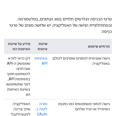
פרטי הכניסה הנדרשים תלויים בסוג הנתונים, בפלטפורמה
ובמתודולוגיית הגישה של האפליקציה. יש שלושה סוגים של פרטי
כניסה:
שיטת
מידע על שיטת
תרחיש שימוש
אימות
האימות הזו
גישה אנונימית לנתונים שזמינים לכולם
מפתחות
לכן כדאי לוודא
באפליקציה.
API
שממשק ה-API
שבו תרצו
להשתמש תומך
במפתחות API,
לפני שתשתמשו
בשיטת האימות
הזו.
גישה לנתוני משתמשים כמו כתובת
מזהה
האפליקציה
האימייל או הגיל שלהם.
לקוח ב-
שלך צריכה
OAuth
לבקש ולקבל