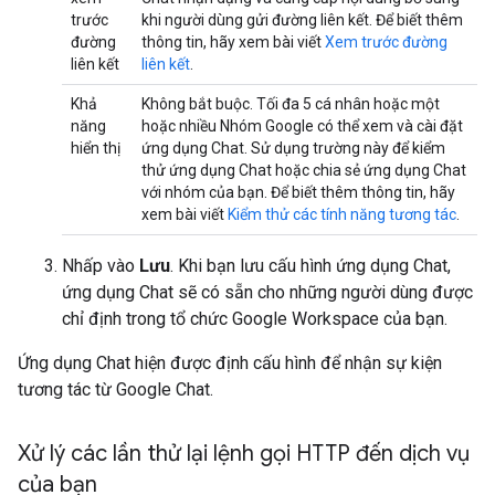
trước
khi người dùng gửi đường liên kết. Để biết thêm
đường
thông tin, hãy xem bài viết
Xem trước đường
liên kết
liên kết
.
Khả
Không bắt buộc. Tối đa 5 cá nhân hoặc một
năng
hoặc nhiều Nhóm Google có thể xem và cài đặt
hiển thị
ứng dụng Chat. Sử dụng trường này để kiểm
thử ứng dụng Chat hoặc chia sẻ ứng dụng Chat
với nhóm của bạn. Để biết thêm thông tin, hãy
xem bài viết
Kiểm thử các tính năng tương tác
.
Nhấp vào
Lưu
. Khi bạn lưu cấu hình ứng dụng Chat,
ứng dụng Chat sẽ có sẵn cho những người dùng được
chỉ định trong tổ chức Google Workspace của bạn.
Ứng dụng Chat hiện được định cấu hình để nhận sự kiện
tương tác từ Google Chat.
Xử lý các lần thử lại lệnh gọi HTTP đến dịch vụ
của bạn