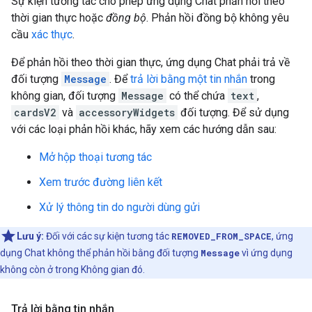
Sự kiện tương tác cho phép ứng dụng Chat phản hồi theo
thời gian thực hoặc
đồng bộ
. Phản hồi đồng bộ không yêu
cầu
xác thực
.
Để phản hồi theo thời gian thực, ứng dụng Chat phải trả về
đối tượng
Message
. Để
trả lời bằng một tin nhắn
trong
không gian, đối tượng
Message
có thể chứa
text
,
cardsV2
và
accessoryWidgets
đối tượng. Để sử dụng
với các loại phản hồi khác, hãy xem các hướng dẫn sau:
Mở hộp thoại tương tác
Xem trước đường liên kết
Xử lý thông tin do người dùng gửi
Lưu ý:
Đối với các sự kiện tương tác
REMOVED_FROM_SPACE
, ứng
dụng Chat không thể phản hồi bằng đối tượng
Message
vì ứng dụng
không còn ở trong Không gian đó.
Trả lời bằng tin nhắn