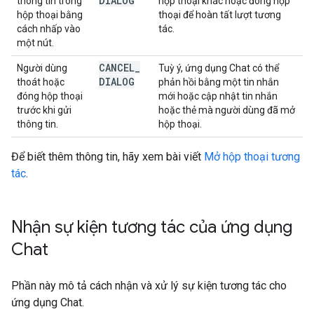
DIALOG
thông tin trong
hộp thoại khác hoặc đóng hộp
hộp thoại bằng
thoại để hoàn tất lượt tương
cách nhấp vào
tác.
một nút.
CANCEL
_
Người dùng
Tuỳ ý, ứng dụng Chat có thể
DIALOG
thoát hoặc
phản hồi bằng một tin nhắn
đóng hộp thoại
mới hoặc cập nhật tin nhắn
trước khi gửi
hoặc thẻ mà người dùng đã mở
thông tin.
hộp thoại.
Để biết thêm thông tin, hãy xem bài viết
Mở hộp thoại tương
tác
.
Nhận sự kiện tương tác của ứng dụng
Chat
Phần này mô tả cách nhận và xử lý sự kiện tương tác cho
ứng dụng Chat.