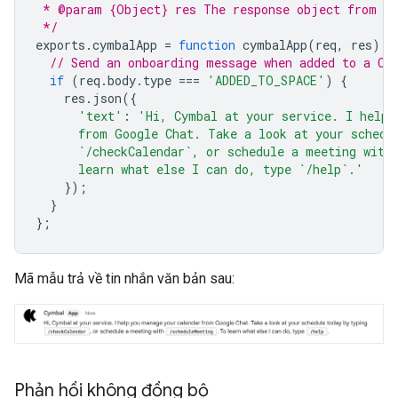
 * @param {Object} res The response object from th
 */
exports
.
cymbalApp
=
function
cymbalApp
(
req
,
res
)
{
// Send an onboarding message when added to a Ch
if
(
req
.
body
.
type
===
'ADDED_TO_SPACE'
)
{
res
.
json
({
'text'
:
'Hi, Cymbal at your service. I help 
      from Google Chat. Take a look at your schedu
      `/checkCalendar`, or schedule a meeting with
      learn what else I can do, type `/help`.'
});
}
};
Mã mẫu trả về tin nhắn văn bản sau:
Phản hồi không đồng bộ