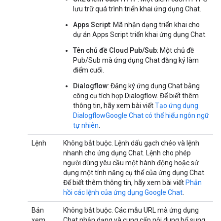
lưu trữ quá trình triển khai ứng dụng Chat.
Apps Script
: Mã nhận dạng triển khai cho
dự án Apps Script triển khai ứng dụng Chat.
Tên chủ đề Cloud Pub/Sub
: Một chủ đề
Pub/Sub mà ứng dụng Chat đăng ký làm
điểm cuối.
Dialogflow
: Đăng ký ứng dụng Chat bằng
công cụ tích hợp Dialogflow. Để biết thêm
thông tin, hãy xem bài viết
Tạo ứng dụng
DialogflowGoogle Chat có thể hiểu ngôn ngữ
tự nhiên
.
Lệnh
Không bắt buộc. Lệnh dấu gạch chéo và lệnh
nhanh cho ứng dụng Chat. Lệnh cho phép
người dùng yêu cầu một hành động hoặc sử
dụng một tính năng cụ thể của ứng dụng Chat.
Để biết thêm thông tin, hãy xem bài viết
Phản
hồi các lệnh của ứng dụng Google Chat
.
Bản
Không bắt buộc. Các mẫu URL mà ứng dụng
xem
Chat nhận dạng và cung cấp nội dung bổ sung