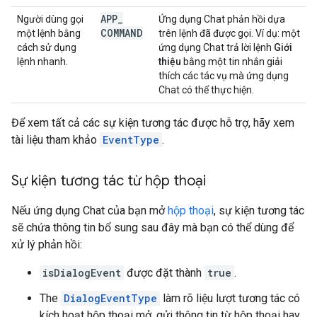
APP
_
Người dùng gọi
Ứng dụng Chat phản hồi dựa
COMMAND
một lệnh bằng
trên lệnh đã được gọi. Ví dụ: một
cách sử dụng
ứng dụng Chat trả lời lệnh
Giới
lệnh nhanh.
thiệu
bằng một tin nhắn giải
thích các tác vụ mà ứng dụng
Chat có thể thực hiện.
Để xem tất cả các sự kiện tương tác được hỗ trợ, hãy xem
tài liệu tham khảo
EventType
.
Sự kiện tương tác từ hộp thoại
Nếu ứng dụng Chat của bạn mở
hộp thoại
, sự kiện tương tác
sẽ chứa thông tin bổ sung sau đây mà bạn có thể dùng để
xử lý phản hồi:
isDialogEvent
được đặt thành
true
.
The
DialogEventType
làm rõ liệu lượt tương tác có
kích hoạt hộp thoại mở, gửi thông tin từ hộp thoại hay