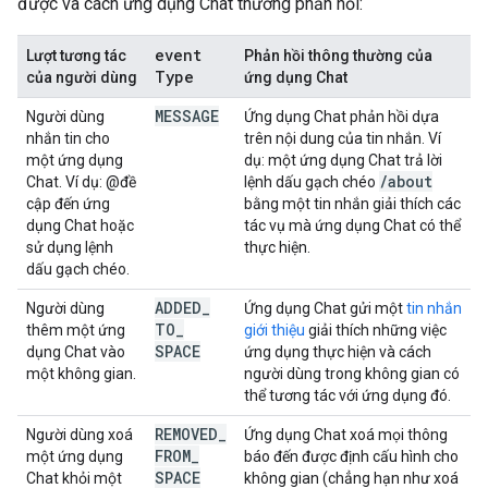
được và cách ứng dụng Chat thường phản hồi:
event
Lượt tương tác
Phản hồi thông thường của
Type
của người dùng
ứng dụng Chat
MESSAGE
Người dùng
Ứng dụng Chat phản hồi dựa
nhắn tin cho
trên nội dung của tin nhắn. Ví
một ứng dụng
dụ: một ứng dụng Chat trả lời
/
about
Chat. Ví dụ: @đề
lệnh dấu gạch chéo
cập đến ứng
bằng một tin nhắn giải thích các
dụng Chat hoặc
tác vụ mà ứng dụng Chat có thể
sử dụng lệnh
thực hiện.
dấu gạch chéo.
ADDED
_
Người dùng
Ứng dụng Chat gửi một
tin nhắn
TO
_
thêm một ứng
giới thiệu
giải thích những việc
SPACE
dụng Chat vào
ứng dụng thực hiện và cách
một không gian.
người dùng trong không gian có
thể tương tác với ứng dụng đó.
REMOVED
_
Người dùng xoá
Ứng dụng Chat xoá mọi thông
FROM
_
một ứng dụng
báo đến được định cấu hình cho
SPACE
Chat khỏi một
không gian (chẳng hạn như xoá