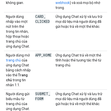
không gian.
webhook
) và xoá mọi bộ nhớ
trong.
CARD
_
Người dùng
Ứng dụng Chat xử lý và lưu trữ
CLICKED
nhấp vào một
mọi dữ liệu mà người dùng đã
nút trên thẻ
gửi hoặc trả về một thẻ khác.
trong tin nhắn,
hộp thoại hoặc
trang chủ của
ứng dụng Chat.
APP
_
HOME
Người dùng mở
Ứng dụng Chat trả về một thẻ
trang chủ
của
tĩnh hoặc thẻ tương tác thẻ từ
ứng dụng Chat
trang chủ.
bằng cách nhấp
vào thẻ
Trang
chủ
trong tin
nhắn 1:1.
SUBMIT
_
Người dùng gửi
Ứng dụng Chat xử lý và lưu trữ
FORM
biểu mẫu từ
mọi dữ liệu mà người dùng đã
trang chủ của
gửi hoặc trả về một thẻ khác.
ứng dụng Chat.