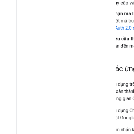
truy cập v
Nhận mã l
một mã tru
OAuth 2.0 
Yêu cầu t
dẫn đến mộ
Khi các ứn
Các ứng dụng trò
có thể hoàn thàn
một không gian 
Các ứng dụng Ch
hoặc một Google 
Để gửi tin nhắn 