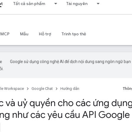
at
Tất cả sản phẩm
Tài nguyên
 MCP
Mẫu
Hỗ trợ
Trình tạo thẻ
Google sử dụng công nghệ AI để dịch nội dung sang ngôn ngữ bạn ư
ỗi.
le Workspace
Google Chat
Hướng dẫn
Thông
c và uỷ quyền cho các ứng dụng
ng như các yêu cầu API Google