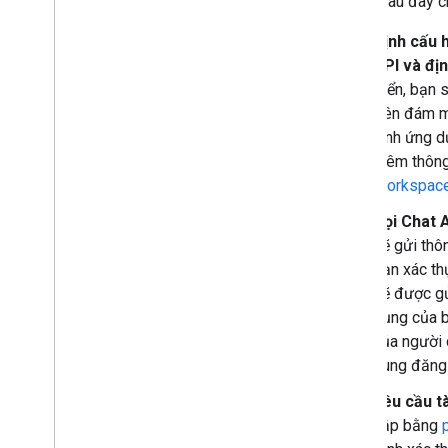
Sơ đồ sau đây c
Thao tác với biểu tượng cảm xúc tuỳ
chỉnh
Định cấu 
Tải lên và tải xuống tệp đính kèm
API và đị
Tương tác với người dùng
triển, bạn
Xử lý các sự kiện trên Google Chat
trên đám m
Xác định và chỉ định người dùng Google
hình ứng dụ
Chat
thêm thông
Quản lý trạng thái rảnh
/
bận của người
Workspac
dùng
Viết thông báo lỗi có thể xử lý được
Gọi Chat A
Khám phá các ứng dụng mẫu và hướng
sẽ gửi thô
dẫn trong Chat
bạn xác th
sẽ được g
Triển khai
,
kiểm thử và khắc phục sự
cố
dụng của b
Tạo và quản lý quy trình triển khai
của người 
Kiểm thử các tính năng tương tác
dùng đăng
Lỗi nhật ký
Yêu cầu t
Khắc phục sự cố
cập bằng