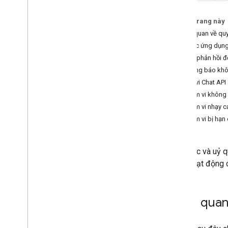
Xác minh yêu cầu từ Chat
Trên trang này
Quản lý các quyền OAuth chi tiết cho
ứng dụng Chat
Tổng quan về quy
Gọi API trò chuyện
Khi các ứng dụng
Các phản hồi đ
Sơ đồ
Thông báo khô
Xác định nhu cầu của người dùng
Phạm vi Chat API
Xác định tất cả hành trình của người
Phạm vi không
dùng
Phạm vi nhạy 
Chọn một cấu trúc của ứng dụng trong
Phạm vi bị hạn
Chat
Thiết kế hoạt động tương tác của người
dùng
Xác thực và uỷ q
cách hoạt động c
Tạo
Gửi và quản lý tin nhắn
Làm việc với không gian
Tổng quan 
Sắp xếp không gian thành các phần
Quản lý thành viên trong không gian
Phản ứng với tin nhắn