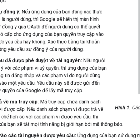
hực.
ự đồng ý:
Nếu ứng dụng của bạn đang xác thực
 là người dùng, thì Google sẽ hiển thị màn hình
 đồng ý qua OAuth để người dùng có thể quyết
ó cấp cho ứng dụng của bạn quyền truy cập vào
ợc yêu cầu hay không. Xác thực bằng tài khoản
ông yêu cầu sự đồng ý của người dùng.
ầu đã được phê duyệt về tài nguyên:
Nếu người
ý với các phạm vi uỷ quyền, thì ứng dụng của bạn
ng tin đăng nhập và các phạm vi do người dùng
vào một yêu cầu. Yêu cầu này sẽ được gửi đến
 quyền của Google để lấy mã truy cập.
ả về mã truy cập:
Mã truy cập chứa danh sách
Hình 1.
Các
i được cấp. Nếu danh sách phạm vi được trả về
n chế hơn so với các phạm vi được yêu cầu, thì
ủa bạn sẽ tắt mọi tính năng bị giới hạn bởi mã thông báo.
vào các tài nguyên được yêu cầu:
Ứng dụng của bạn sử dụng mã