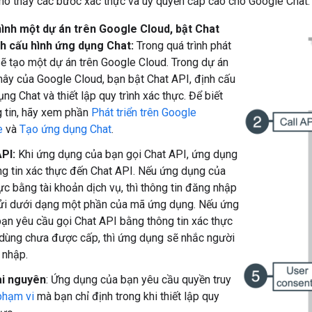
ho thấy các bước xác thực và uỷ quyền cấp cao cho Google Chat:
hình một dự án trên Google Cloud, bật Chat
nh cấu hình ứng dụng Chat:
Trong quá trình phát
 sẽ tạo một dự án trên Google Cloud. Trong dự án
ây của Google Cloud, bạn bật Chat API, định cấu
ng Chat và thiết lập quy trình xác thực. Để biết
 tin, hãy xem phần
Phát triển trên Google
e
và
Tạo ứng dụng Chat
.
PI:
Khi ứng dụng của bạn gọi Chat API, ứng dụng
ng tin xác thực đến Chat API. Nếu ứng dụng của
ực bằng tài khoản dịch vụ, thì thông tin đăng nhập
ửi dưới dạng một phần của mã ứng dụng. Nếu ứng
ạn yêu cầu gọi Chat API bằng thông tin xác thực
dùng chưa được cấp, thì ứng dụng sẽ nhắc người
 nhập.
ài nguyên
: Ứng dụng của bạn yêu cầu quyền truy
phạm vi
mà bạn chỉ định trong khi thiết lập quy