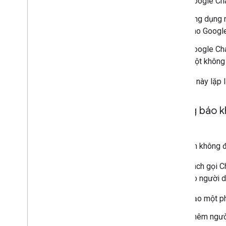
Google Cha
Ứng dụng n
cho Google
Google Cha
một không 
Trình tự này lặp
Thông báo k
Tin nhắn không 
Bằng cách gọi Ch
thay cho người d
Tạo một ph
Thêm ngườ