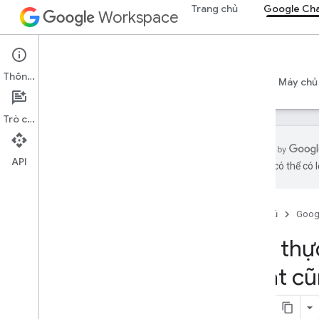
Trang chủ
Google Ch
Workspace
Google Chat
Thông tin
Tổng quan
Hướng dẫn
Tài liệu tham khảo
Máy chủ
Trò chuyện
API
bằng AI có thể có l
Bắt đầu
Tổng quan về Phát triển bằng Google
Chat
Trang chủ
Goog
Phát triển trên Google Workspace
Xác thự
Bắt đầu nhanh
Xác thực và uỷ quyền
Chat cũ
Xác thực bằng Chat
Xác thực với tư cách là người dùng
Xác thực dưới dạng ứng dụng