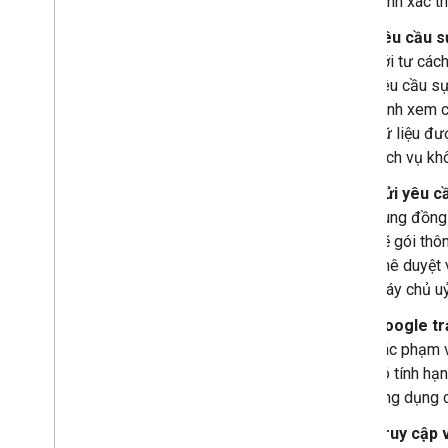
trình xác t
Chuyển đổi một ứng dụng Chat
tương tác thành tiện ích bổ sung
Yêu cầu s
của Google Workspace
với tư cách
yêu cầu sự
Phát hành lên Google Workspace
Marketplace
định xem c
Phát hành ứng dụng Chat lên
dữ liệu đư
Google Workspace Marketplace
dịch vụ kh
Quy trình và yêu cầu xem xét đối với
ứng dụng Chat công khai
Gửi yêu c
Duy trì các ứng dụng Chat đã xuất bản
dùng đồng 
Tắt hoặc xoá ứng dụng
sẽ gói thô
phê duyệt 
Quản lý Chat trong vai trò quản trị
máy chủ uỷ
viên Google Workspace
Tổng quan
Google tr
Tìm kiếm và quản lý không gian trong tổ
các phạm v
chức của bạn
có tính hạ
Đặt không gian mà những người dùng
ứng dụng c
cụ thể có thể tìm thấy
Di chuyển tổ chức của bạn sang Chat
Truy cập 