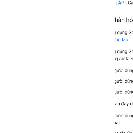
đến
Chat API
. C
Các phản hồi
Các ứng dụng Go
kiện tương tác
.
Các ứng dụng Go
cả những sự kiệ
Người dùng
Người dùn
Người dùng
Sơ đồ sau đây c
Người dùng
Chat.