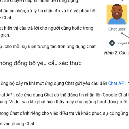
t sẽ chuyển tiếp tin nhắn đến ứng dụng.
hận tin nhắn, xử lý tin nhắn đó và trả về phản hồi
 Chat.
t hiển thị câu trả lời cho người dùng hoặc trong
gian.
 lại cho mỗi sự kiện tương tác trên ứng dụng Chat.
Hình 2.
Các 
hông đồng bộ yêu cầu xác thực
đồng bộ xảy ra khi một ứng dụng Chat gửi yêu cầu đến
Chat API
.
at API, các ứng dụng Chat có thể đăng tin nhắn lên Google Chat h
ùng. Ví dụ: sau khi phát hiện thấy máy chủ ngừng hoạt động, một
òng Chat dành riêng cho việc điều tra và khắc phục sự cố ngừng 
i vào phòng Chat.