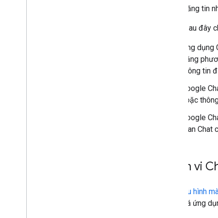
Đăng tin n
Sơ đồ sau đây c
Ứng dụng C
bằng phươ
thông tin 
Google Cha
hoặc thông
Google Cha
gian Chat c
Phạm vi Ch
Định cấu hình m
đánh giá ứng dụ