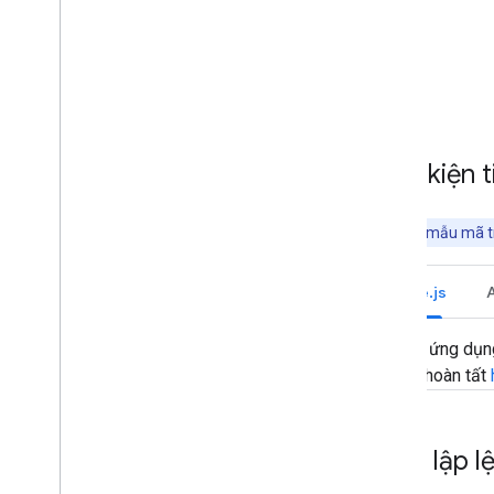
Điều kiện 
Lưu ý:
Các mẫu mã tr
Node.js
Một ứng dụn
hãy hoàn tất
Thiết lập l