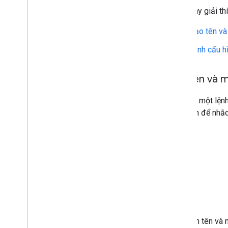
Phần này giải th
Tạo tên và
Định cấu h
Đặt tên và m
Tên của một lện
dưới tên để nhắ
Khi chọn tên và 