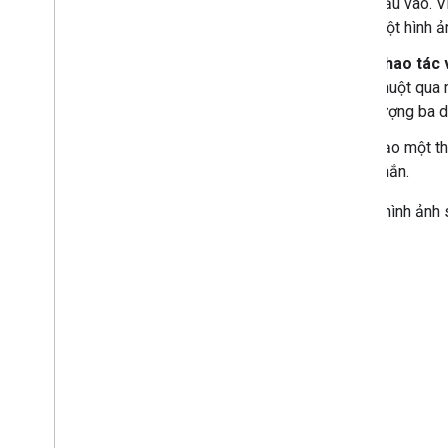
đầu vào. V
dẫn trong Chat
một hình ả
Triển khai
,
kiểm thử và khắc phục sự
Thao tác v
cố
chuột qua 
Tạo và quản lý quy trình triển khai
tượng ba d
Kiểm thử các tính năng tương tác
Lỗi nhật ký
Tạo một th
Khắc phục sự cố
nhắn.
Những hình ảnh s
Chuyển đổi một ứng dụng Chat
tương tác thành tiện ích bổ sung
nhắn:
của Google Workspace
Phát hành lên Google Workspace
Marketplace
Phát hành ứng dụng Chat lên
Google Workspace Marketplace
Quy trình và yêu cầu xem xét đối với
ứng dụng Chat công khai
Duy trì các ứng dụng Chat đã xuất bản
Tắt hoặc xoá ứng dụng