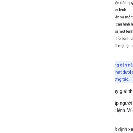
Điều kiện tiên qu
Xác định nhu cầu của người dùng
Thiết lập lệnh
Xác định tất cả hành trình của người
Đặt tên và mô t
dùng
Định cấu hình 
Chọn một cấu trúc của ứng dụng trong
Chat
Phản hồi một lện
Thiết kế hoạt động tương tác của người
Phản hồi lệnh 
dùng
Trả lời một lện
Tạo
Gửi và quản lý tin nhắn
Lưu ý:
Hướng dẫn này
Làm việc với không gian
tạo ứng dụng Chat dưới 
Sắp xếp không gian thành các phần
Chat có tính tương tác
.
Quản lý thành viên trong không gian
Trang này giải t
Phản ứng với tin nhắn
Thao tác với biểu tượng cảm xúc tuỳ
Lệnh giúp người
chỉnh
của một lệnh. Ví
Tải lên và tải xuống tệp đính kèm
nhắn đó.
Tương tác với người dùng
Tổng quan
Để quyết định xe
Tạo ứng dụng Chat có tính tương