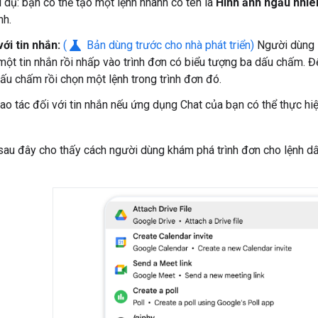
í dụ: bạn có thể tạo một lệnh nhanh có tên là
Hình ảnh ngẫu nhiê
nh.
science
ới tin nhắn:
(
Bản dùng trước cho nhà phát triển)
Người dùng s
một tin nhắn rồi nhấp vào trình đơn có biểu tượng ba dấu chấm. Đ
ấu chấm rồi chọn một lệnh trong trình đơn đó.
ao tác đối với tin nhắn nếu ứng dụng Chat của bạn có thể thực hi
au đây cho thấy cách người dùng khám phá trình đơn cho lệnh dấu