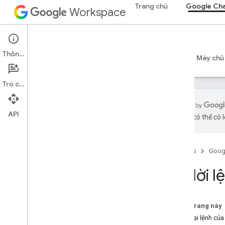
Trang chủ
Google Ch
Workspace
Google Chat
Thông tin
Tổng quan
Hướng dẫn
Tài liệu tham khảo
Máy chủ
Trò chuyện
API
bằng AI có thể có l
Bắt đầu
Tổng quan về Phát triển bằng Google
Chat
Trang chủ
Goog
Phát triển trên Google Workspace
Trả lời
Bắt đầu nhanh
Xác thực và uỷ quyền
Gọi API trò chuyện
Trên trang này
Các loại lệnh củ
Sơ đồ