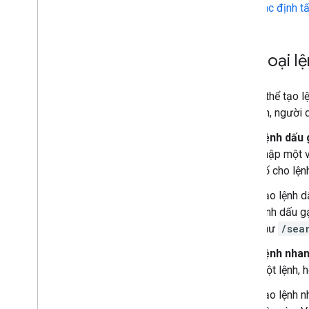
phần
Xác định tấ
tác dưới dạng tiện ích bổ sung
của Google Workspace
Tạo ứng dụng Chat bằng sự kiện
tương tác
Các loại l
Nhận và trả lời hoạt động tương
tác của người dùng
Phản hồi lệnh
Bạn có thể tạo l
Tạo hộp thoại tương tác
loại lệnh, người
Xem trước đường liên kết
Lệnh dấu 
Tạo trang chủ cho ứng dụng Chat
nhập một v
Thu thập và xử lý thông tin từ
người dùng
số cho lện
Kết nối với các công cụ và hệ
Tạo lệnh d
thống bên ngoài
lệnh dấu g
Xử lý các sự kiện trên Google Chat
như
/sea
Xác định và chỉ định người dùng Google
Chat
Lệnh nhan
Quản lý trạng thái rảnh
/
bận của người
dùng
một lệnh, 
Viết thông báo lỗi có thể xử lý được
Tạo lệnh n
Khám phá các ứng dụng mẫu và hướng