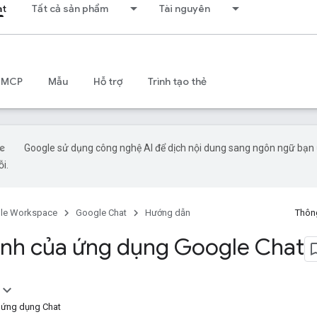
at
Tất cả sản phẩm
Tài nguyên
 MCP
Mẫu
Hỗ trợ
Trình tạo thẻ
Google sử dụng công nghệ AI để dịch nội dung sang ngôn ngữ bạn ư
ỗi.
le Workspace
Google Chat
Hướng dẫn
Thông
 lệnh của ứng dụng Google Chat
a ứng dụng Chat